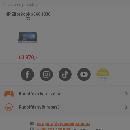
Navštívené produkty
HP EliteBook x360 1030
G7
13 970,-
Rudolfova herní zóna
Rudolfův svět repasů
podpora@gigacomputer.cz
+420 721 400 500