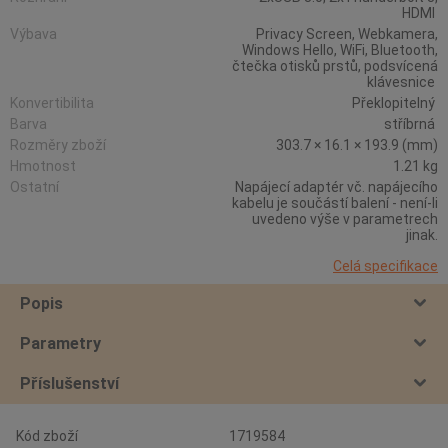
HDMI
Výbava
Privacy Screen, Webkamera,
Windows Hello, WiFi, Bluetooth,
čtečka otisků prstů, podsvícená
klávesnice
Konvertibilita
Překlopitelný
Barva
stříbrná
Rozměry zboží
303.7 × 16.1 × 193.9 (mm)
Hmotnost
1.21 kg
Ostatní
Napájecí adaptér vč. napájecího
kabelu je součástí balení - není-li
uvedeno výše v parametrech
jinak.
Celá specifikace
Popis
Parametry
Příslušenství
Kód zboží
1719584