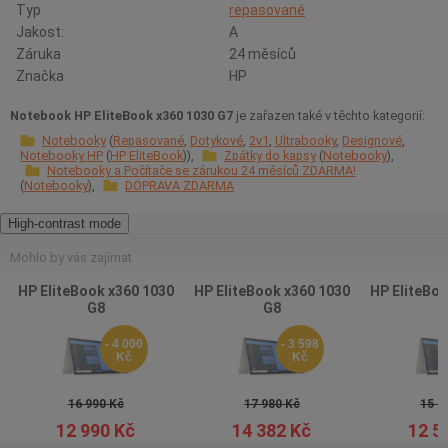
Typ
repasované
Jakost:
A
Záruka
24 měsíců
Značka
HP
Notebook HP EliteBook x360 1030 G7
je zařazen také v těchto kategorií:
Notebooky
Repasované
Dotykové
2v1
Ultrabooky
Designové
Notebooky HP
HP EliteBook
Zpátky do kapsy
Notebooky
Notebooky a Počítače se zárukou 24 měsíců ZDARMA!
Notebooky
DOPRAVA ZDARMA
High-contrast mode
Mohlo by vás zajímat
HP EliteBook x360 1030
HP EliteBook x360 1030
HP EliteBoo
G8
G8
G
- 4 000
- 3 598
Kč
Kč
16 990 Kč
17 980 Kč
15 9
12 990 Kč
14 382 Kč
12 5