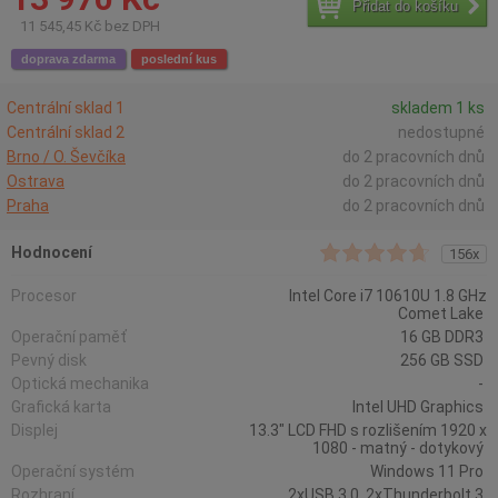
Přidat do košíku
11 545,45 Kč bez DPH
doprava zdarma
poslední kus
Centrální sklad 1
skladem 1 ks
Centrální sklad 2
nedostupné
Brno / O. Ševčíka
do 2 pracovních dnů
Ostrava
do 2 pracovních dnů
Praha
do 2 pracovních dnů
Hodnocení
156x
Procesor
Intel Core i7 10610U 1.8 GHz
Comet Lake
Operační paměť
16 GB DDR3
Pevný disk
256 GB SSD
Optická mechanika
-
Grafická karta
Intel UHD Graphics
Displej
13.3" LCD FHD s rozlišením 1920 x
1080 - matný - dotykový
Operační systém
Windows 11 Pro
Rozhraní
2xUSB 3.0, 2xThunderbolt 3,