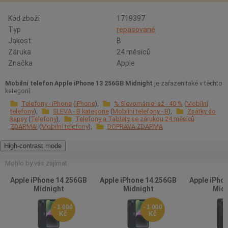
Kód zboží
1719397
Typ
repasované
Jakost:
B
Záruka
24 měsíců
Značka
Apple
Mobilní telefon Apple iPhone 13 256GB Midnight
je zařazen také v těchto
kategorií:
Telefony - iPhone
iPhone
% Slevománie! až - 40 %
Mobilní
telefony
SLEVA - B kategorie
Mobilní telefony - B
Zpátky do
kapsy
Telefony
Telefony a Tablety se zárukou 24 měsíců
ZDARMA!
Mobilní telefony
DOPRAVA ZDARMA
High-contrast mode
Mohlo by vás zajímat
Apple iPhone 14 256GB
Apple iPhone 14 256GB
Apple iPho
Midnight
Midnight
Midn
- 1 000
- 1 000
Kč
Kč