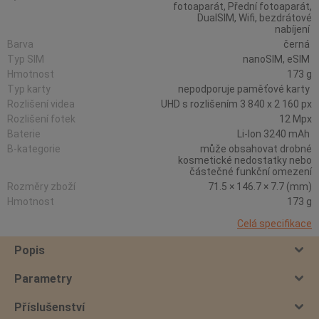
fotoaparát, Přední fotoaparát,
DualSIM, Wifi, bezdrátové
nabíjení
Barva
černá
Typ SIM
nanoSIM, eSIM
Hmotnost
173 g
Typ karty
nepodporuje paměťové karty
Rozlišení videa
UHD s rozlišením 3 840 x 2 160 px
Rozlišení fotek
12 Mpx
Baterie
Li-Ion 3240 mAh
B-kategorie
může obsahovat drobné
kosmetické nedostatky nebo
částečné funkční omezení
Rozměry zboží
71.5 × 146.7 × 7.7 (mm)
Hmotnost
173 g
Celá specifikace
Popis
Parametry
Příslušenství