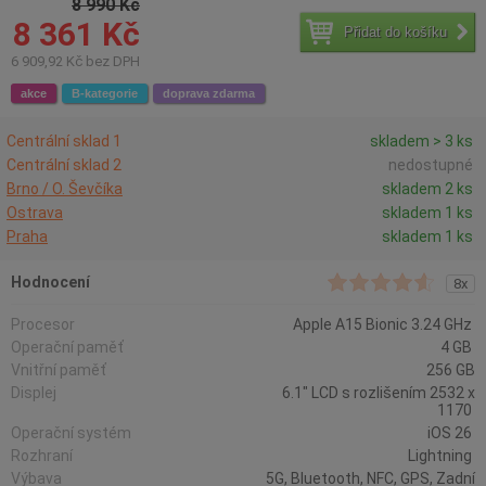
8 990 Kč
8 361 Kč
Přidat do košíku
6 909,92 Kč bez DPH
akce
B-kategorie
doprava zdarma
Centrální sklad 1
skladem > 3 ks
Centrální sklad 2
nedostupné
Brno / O. Ševčíka
skladem 2 ks
Ostrava
skladem 1 ks
Praha
skladem 1 ks
Hodnocení
8x
Procesor
Apple A15 Bionic 3.24 GHz
Operační paměť
4 GB
Vnitřní paměť
256 GB
Displej
6.1" LCD s rozlišením 2532 x
1170
Operační systém
iOS 26
Rozhraní
Lightning
Výbava
5G, Bluetooth, NFC, GPS, Zadní