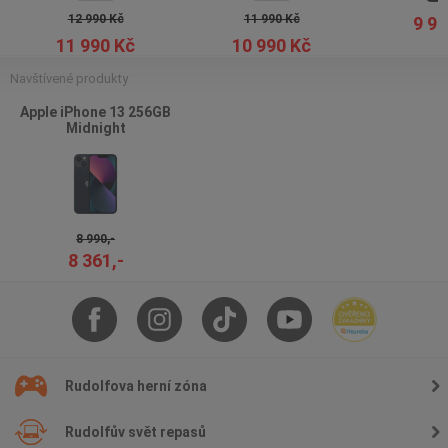
12 990 Kč
11 990 Kč
9 99
11 990 Kč
10 990 Kč
Navštívené produkty
Apple iPhone 13 256GB
Midnight
8 990,-
8 361,-
Rudolfova herní zóna
Rudolfův svět repasů