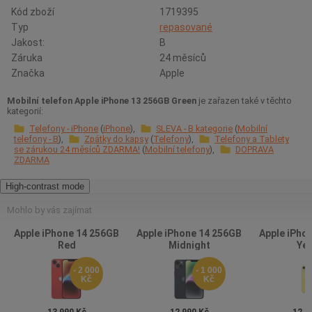
Kód zboží
1719395
Typ
repasované
Jakost:
B
Záruka
24 měsíců
Značka
Apple
Mobilní telefon Apple iPhone 13 256GB Green
je zařazen také v těchto
kategorií:
Telefony - iPhone
iPhone
SLEVA - B kategorie
Mobilní
telefony - B
Zpátky do kapsy
Telefony
Telefony a Tablety
se zárukou 24 měsíců ZDARMA!
Mobilní telefony
DOPRAVA
ZDARMA
High-contrast mode
Mohlo by vás zajímat
Apple iPhone 14 256GB
Apple iPhone 14 256GB
Apple iPho
Red
Midnight
Yel
- 2 000
- 1 000
Kč
Kč