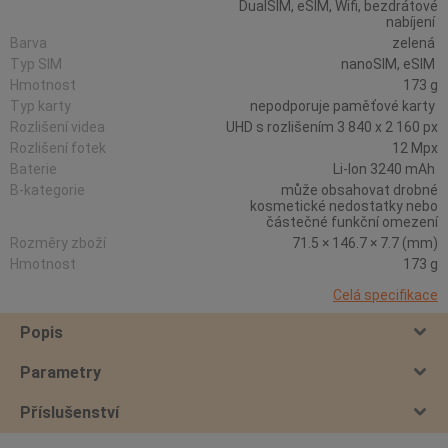
DualSIM, eSIM, Wifi, bezdrátové
nabíjení
Barva
zelená
Typ SIM
nanoSIM, eSIM
Hmotnost
173 g
Typ karty
nepodporuje paměťové karty
Rozlišení videa
UHD s rozlišením 3 840 x 2 160 px
Rozlišení fotek
12 Mpx
Baterie
Li-Ion 3240 mAh
B-kategorie
může obsahovat drobné
kosmetické nedostatky nebo
částečné funkční omezení
Rozměry zboží
71.5 × 146.7 × 7.7 (mm)
Hmotnost
173 g
Celá specifikace
Popis
Parametry
Příslušenství