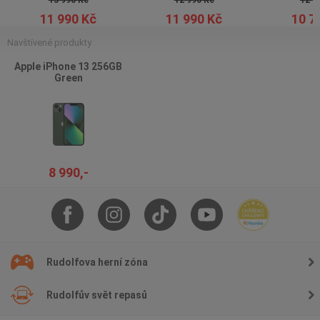
13 990 Kč
12 990 Kč
12 9
11 990 Kč
11 990 Kč
10 7
Navštívené produkty
Apple iPhone 13 256GB
Green
8 990,-
Rudolfova herní zóna
Rudolfův svět repasů