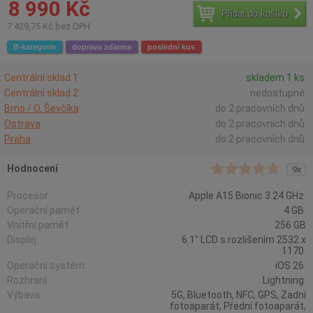
8 990 Kč
Přidat do košíku
7 429,75 Kč bez DPH
B-kategorie
doprava zdarma
poslední kus
Centrální sklad 1
skladem 1 ks
Centrální sklad 2
nedostupné
Brno / O. Ševčíka
do 2 pracovních dnů
Ostrava
do 2 pracovních dnů
Praha
do 2 pracovních dnů
Hodnocení
9x
Procesor
Apple A15 Bionic 3.24 GHz
Operační paměť
4 GB
Vnitřní paměť
256 GB
Displej
6.1" LCD s rozlišením 2532 x
1170
Operační systém
iOS 26
Rozhraní
Lightning
Výbava
5G, Bluetooth, NFC, GPS, Zadní
fotoaparát, Přední fotoaparát,