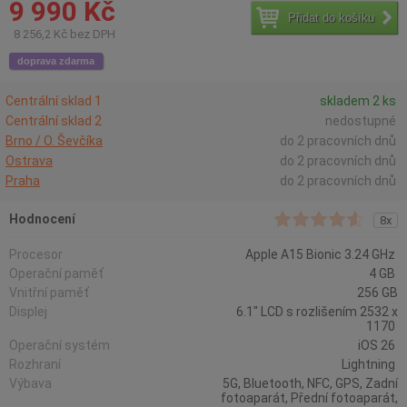
9 990 Kč
Přidat do košíku
8 256,2 Kč bez DPH
doprava zdarma
Centrální sklad 1
skladem 2 ks
Centrální sklad 2
nedostupné
Brno / O. Ševčíka
do 2 pracovních dnů
Ostrava
do 2 pracovních dnů
Praha
do 2 pracovních dnů
Hodnocení
8x
Procesor
Apple A15 Bionic 3.24 GHz
Operační paměť
4 GB
Vnitřní paměť
256 GB
Displej
6.1" LCD s rozlišením 2532 x
1170
Operační systém
iOS 26
Rozhraní
Lightning
Výbava
5G, Bluetooth, NFC, GPS, Zadní
fotoaparát, Přední fotoaparát,