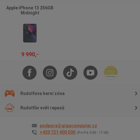
Apple iPhone 13 256GB
Midnight
9 990,-
Rudolfova herní zóna
Rudolfův svět repasů
podpora@gigacomputer.cz
+420 721 400 500
(Po-Pá 9.00 - 17.00)