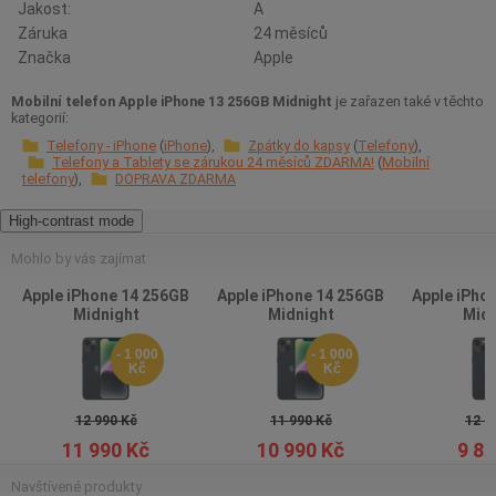
Jakost:
A
Záruka
24 měsíců
Značka
Apple
Mobilní telefon Apple iPhone 13 256GB Midnight
je zařazen také v těchto
kategorií:
Telefony - iPhone
iPhone
Zpátky do kapsy
Telefony
Telefony a Tablety se zárukou 24 měsíců ZDARMA!
Mobilní
telefony
DOPRAVA ZDARMA
High-contrast mode
Mohlo by vás zajímat
Apple iPhone 14 256GB
Apple iPhone 14 256GB
Apple iPho
Midnight
Midnight
Midn
- 1 000
- 1 000
Kč
Kč
12 990 Kč
11 990 Kč
12 9
11 990 Kč
10 990 Kč
9 89
Navštívené produkty