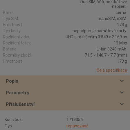
DualSIM, Wifi, bezdrátové
nabíjení
Barva
černá
Typ SIM
nanoSIM, eSIM
Hmotnost
173 g
Typ karty
nepodporuje paměťové karty
Rozlišení videa
UHD s rozlišením 3 840 x 2 160 px
Rozlišení fotek
12 Mpx
Baterie
Li-Ion 3240 mAh
Rozměry zboží
71.5 × 146.7 × 7.7 (mm)
Hmotnost
173 g
Celá specifikace
Popis
Parametry
Příslušenství
Kód zboží
1719354
Typ
repasované