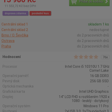
Přidat do košíku
11 553,72 Kč bez DPH
doprava zdarma
poslední kus
Centrální sklad 1
skladem 1 ks
Centrální sklad 2
nedostupné
Brno / O. Ševčíka
do 2 pracovních dnů
Ostrava
do 2 pracovních dnů
Praha
do 2 pracovních dnů
Hodnocení
76x
Procesor
Intel Core i5 10310U 1.7 GHz
Comet Lake
Operační paměť
16 GB DDR3
Pevný disk
256 GB SSD
Optická mechanika
-
Grafická karta
Intel UHD Graphics
Displej
14" LCD FHD s rozlišením 1920 x
1080 - lesklý - dotykový
Operační systém
Windows 11 Pro
Rozhraní
2xUSB 3.0, 2xThunderbolt 3,