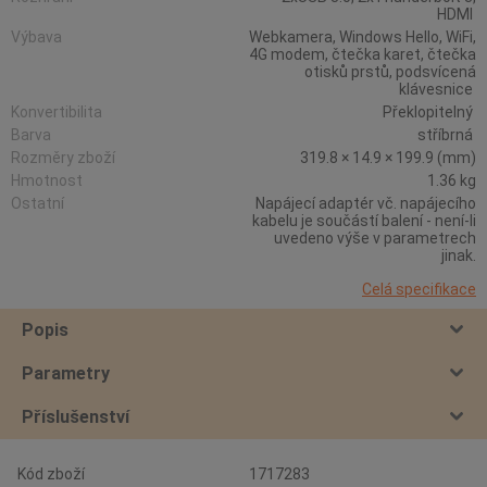
HDMI
Výbava
Webkamera, Windows Hello, WiFi,
4G modem, čtečka karet, čtečka
otisků prstů, podsvícená
klávesnice
Konvertibilita
Překlopitelný
Barva
stříbrná
Rozměry zboží
319.8 × 14.9 × 199.9 (mm)
Hmotnost
1.36 kg
Ostatní
Napájecí adaptér vč. napájecího
kabelu je součástí balení - není-li
uvedeno výše v parametrech
jinak.
Celá specifikace
Popis
Parametry
Příslušenství
Kód zboží
1717283