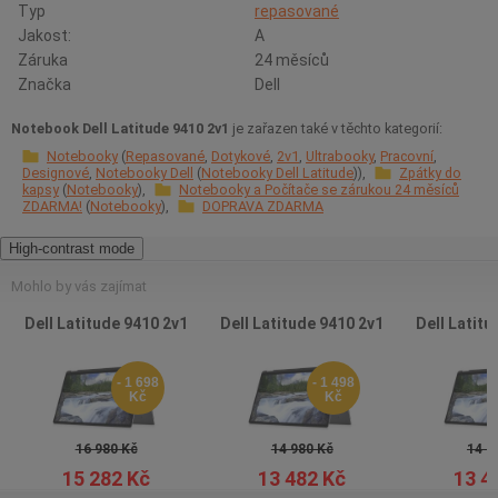
Typ
repasované
Jakost:
A
Záruka
24 měsíců
Značka
Dell
Notebook Dell Latitude 9410 2v1
je zařazen také v těchto kategorií:
Notebooky
Repasované
Dotykové
2v1
Ultrabooky
Pracovní
Designové
Notebooky Dell
Notebooky Dell Latitude
Zpátky do
kapsy
Notebooky
Notebooky a Počítače se zárukou 24 měsíců
ZDARMA!
Notebooky
DOPRAVA ZDARMA
High-contrast mode
Mohlo by vás zajímat
Dell Latitude 9410 2v1
Dell Latitude 9410 2v1
Dell Latitu
- 1 698
- 1 498
Kč
Kč
16 980 Kč
14 980 Kč
14 9
15 282 Kč
13 482 Kč
13 4