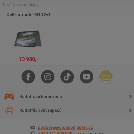
Navštívené produkty
Dell Latitude 9410 2v1
13 980,-
Rudolfova herní zóna
Rudolfův svět repasů
podpora@gigacomputer.cz
+420 721 400 500