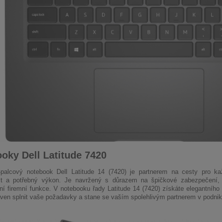
oky Dell Latitude 7420
4palcový notebook Dell Latitude 14 (7420) je partnerem na cesty pro k
st a potřebný výkon. Je navržený s důrazem na špičkové zabezpečení, s
lní firemní funkce. V notebooku řady Latitude 14 (7420) získáte elegantního 
aven splnit vaše požadavky a stane se vaším spolehlivým partnerem v podnik