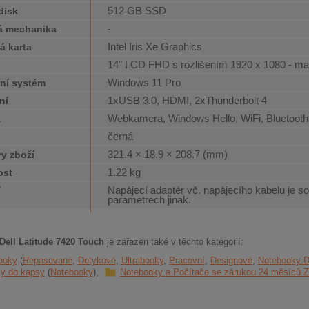
512 GB SSD
disk
-
á mechanika
Intel Iris Xe Graphics
á karta
14" LCD FHD s rozlišením 1920 x 1080 - ma
j
Windows 11 Pro
ní systém
1xUSB 3.0, HDMI, 2xThunderbolt 4
ní
Webkamera, Windows Hello, WiFi, Bluetooth,
a
černá
321.4 × 18.9 × 208.7 (mm)
y zboží
1.22 kg
ost
Napájecí adaptér vč. napájecího kabelu je so
í
parametrech jinak.
Dell Latitude 7420 Touch
je zařazen také v těchto kategorií:
ooky
Repasované
Dotykové
Ultrabooky
Pracovní
Designové
Notebooky D
y do kapsy
Notebooky
Notebooky a Počítače se zárukou 24 měsíců