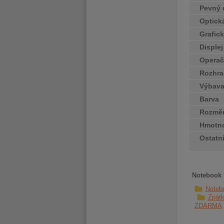
Pevný 
Optick
Grafick
Disple
Operač
Rozhra
Výbav
Barva
Rozměr
Hmotn
Ostatn
Notebook 
Noteb
Zpátk
ZDARMA