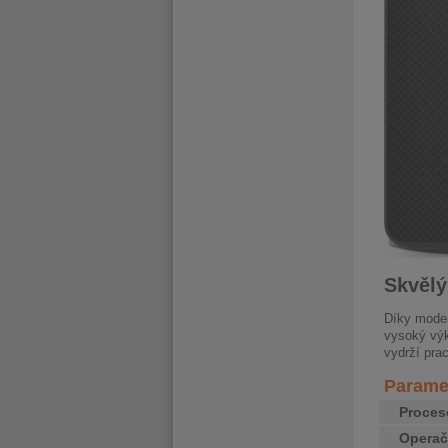
Skvělý
Díky mode
vysoký výk
vydrží pra
Paramet
Proces
Operač