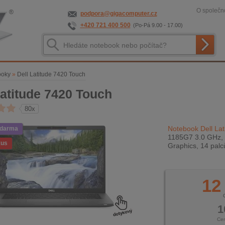
O společno
podpora@gigacomputer.cz
+420 721 400 500
(Po-Pá 9.00 - 17.00)
ooky
»
Dell Latitude 7420 Touch
Latitude 7420 Touch
80x
Notebook Dell Lat
zdarma
1185G7 3.0 GHz, 1
kus
Graphics, 14 pal
12
1
Ce