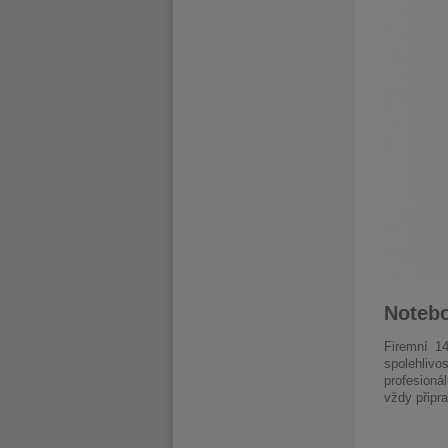
Notebo
Firemní 1
spolehlivo
profesioná
vždy připr