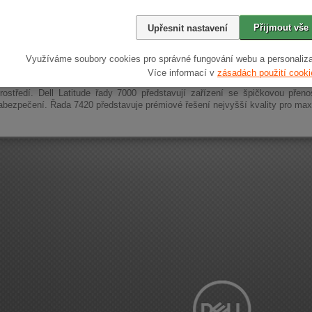
Přijmout vše
Upřesnit nastavení
n na podnikání
Využíváme soubory cookies pro správné fungování webu a personaliza
Více informací v
zásadách použití cooki
a zařízení Dell Latitude jsou systémy, které byly navrženy pro jedinečnou spo
rostředí. Dell Latitude řady 7000 představují zařízení se špičkovou pře
bezpečení. Řada 7420 představuje prémiové řešení nejvyšší kvality pro max