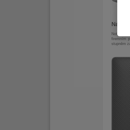
Navrže
Notebooky 
firemním p
stupněm za