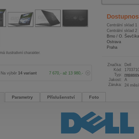
Dostupnos
Centrální sklad 1
Centrální sklad 2
Brno / O. Ševčík
Ostrava
Praha
má ilustrativní charakter.
Značka:
Dell
Kód:
170371
Na výběr
14 variant
7 670,- až 13 980,-
Typ:
repaso
Jakost:
A
Záruka:
24 měsí
Parametry
Příslušenství
Foto