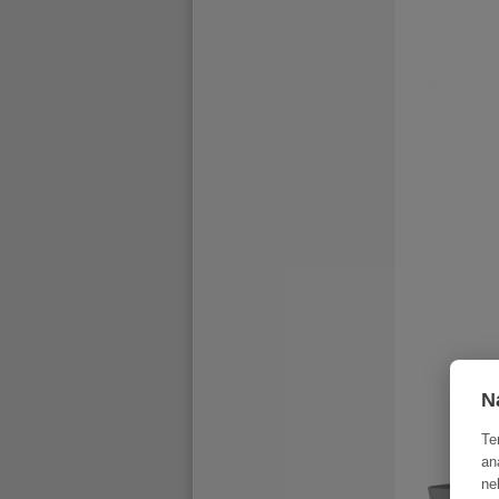
N
Te
an
ne