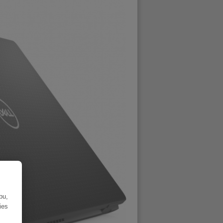
bu,
ies