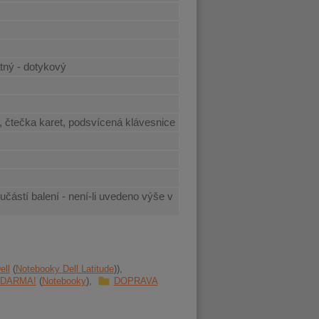
tný - dotykový
 čtečka karet, podsvícená klávesnice
učástí balení - není-li uvedeno výše v
ell
Notebooky Dell Latitude
 ZDARMA!
Notebooky
DOPRAVA