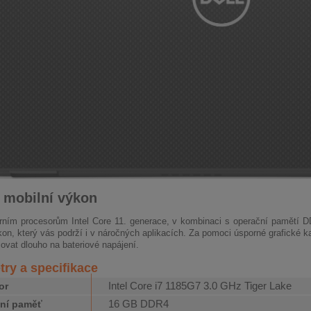
 mobilní výkon
rním procesorům
Intel
Core 11. generace,
v kombinaci s operační pamětí
D
on, který vás podrží i v náročných aplikacích. Za pomoci úsporné grafické k
covat dlouho na bateriové napájení.
ry a specifikace
Intel Core i7 1185G7 3.0 GHz Tiger Lake
or
16 GB DDR4
ní paměť