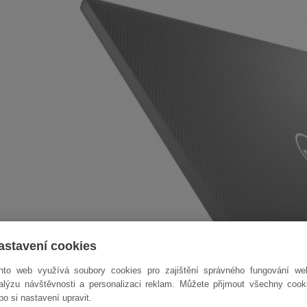
astavení cookies
nto web využívá soubory cookies pro zajištění správného fungování we
alýzu návštěvnosti a personalizaci reklam. Můžete přijmout všechny cook
bo si nastavení upravit.