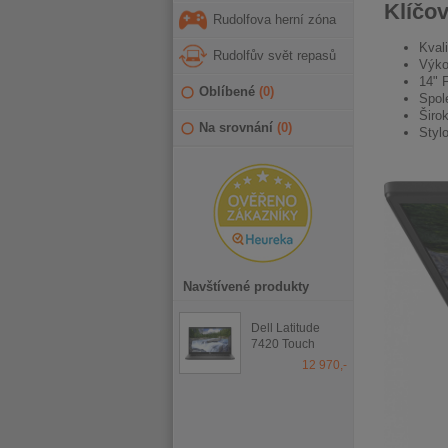
Klíčov
Rudolfova herní zóna
Kval
Rudolfův svět repasů
Výko
14" 
Oblíbené
(
0
)
Spol
Širok
Na srovnání
(
0
)
Styl
Navštívené produkty
Dell Latitude
7420 Touch
12 970,-