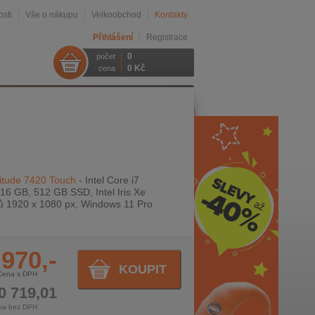
sti
Vše o nákupu
Velkoobchod
Kontakty
Přihlášení
Registrace
0
počet
0 Kč
cena
itude 7420 Touch
- Intel Core i7
6 GB, 512 GB SSD, Intel Iris Xe
ců 1920 x 1080 px, Windows 11 Pro
 970,-
KOUPIT
Cena s DPH
0 719,01
na bez DPH