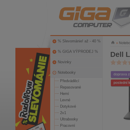
% Slevománie! až - 40 %
»
Noteb
% GIGA VÝPRODEJ %
Dell 
Novinky
Notebooky
doprava 
Předváděcí
poslední 
Repasované
Herní
Levné
Dotykové
2v1
Ultrabooky
Pracovní