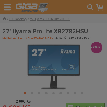
»
»
LCD monitory
27" iiyama ProLite XB2783HSU
27" iiyama ProLite XB2783HSU
Monitor 27" iiyama ProLite XB2783HSU
- 27 palců 1920 x 1080 px VA
- 299 Kč
2 990 Kč