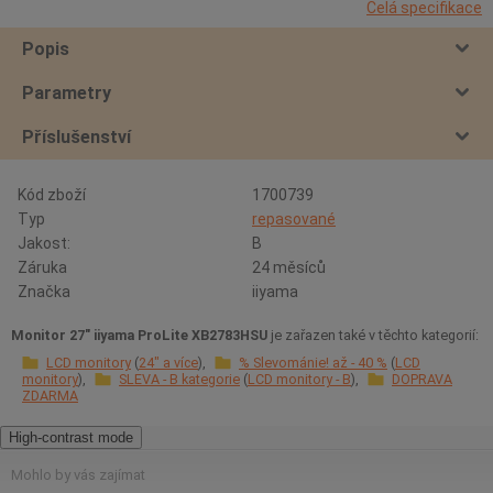
Celá specifikace
Popis
Parametry
Příslušenství
Kód zboží
1700739
Typ
repasované
Jakost:
B
Záruka
24 měsíců
Značka
iiyama
Monitor 27" iiyama ProLite XB2783HSU
je zařazen také v těchto kategorií:
LCD monitory
24" a více
% Slevománie! až - 40 %
LCD
monitory
SLEVA - B kategorie
LCD monitory - B
DOPRAVA
ZDARMA
High-contrast mode
Mohlo by vás zajímat