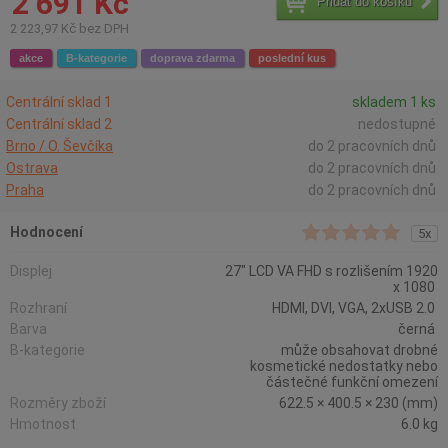
2 691 Kč
Přidat do košíku
2 223,97 Kč bez DPH
akce
B-kategorie
doprava zdarma
poslední kus
Centrální sklad 1
skladem 1 ks
Centrální sklad 2
nedostupné
Brno / O. Ševčíka
do 2 pracovních dnů
Ostrava
do 2 pracovních dnů
Praha
do 2 pracovních dnů
Hodnocení
5x
Displej
27" LCD VA FHD s rozlišením 1920
x 1080
Rozhraní
HDMI, DVI, VGA, 2xUSB 2.0
Barva
černá
B-kategorie
může obsahovat drobné
kosmetické nedostatky nebo
částečné funkční omezení
Rozměry zboží
622.5 × 400.5 × 230 (mm)
Hmotnost
6.0 kg