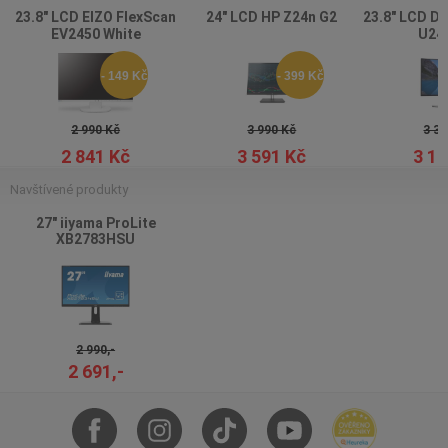
23.8" LCD EIZO FlexScan
24" LCD HP Z24n G2
23.8" LCD De
EV2450 White
U24
- 149 Kč
- 399 Kč
2 990 Kč
3 990 Kč
3 39
2 841 Kč
3 591 Kč
3 15
Navštívené produkty
27" iiyama ProLite
XB2783HSU
2 990,-
2 691,-