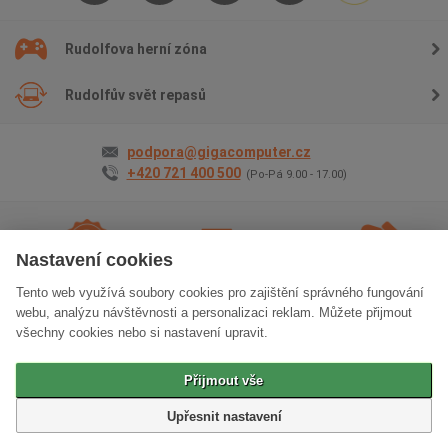
Rudolfova herní zóna
Rudolfův svět repasů
podpora@gigacomputer.cz
+420 721 400 500
(Po-Pá 9.00 - 17.00)
Nastavení cookies
Tento web využívá soubory cookies pro zajištění správného fungování
2 roky záruky
na vše
Doprava
zdarma
Osobní odběr
zdarma
webu, analýzu návštěvnosti a personalizaci reklam. Můžete přijmout
všechny cookies nebo si nastavení upravit.
Klasická verze stránek
Přijmout vše
© 2006 - 2026 GIGACOMPUTER a.s.
Upřesnit nastavení