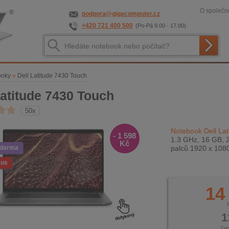
O společno
podpora@gigacomputer.cz
+420 721 400 500
(Po-Pá 9.00 - 17.00)
ooky
»
Dell Latitude 7430 Touch
Latitude 7430 Touch
50x
Notebook Dell Lat
- 1 598
1.3 GHz, 16 GB, 2
Kč
zdarma
palců 1920 x 108
kus
14
1
Ce