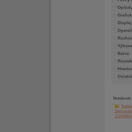
Optick
Grafick
Disple
Operač
Rozhra
Výbav
Barva
Rozměr
Hmotn
Ostatn
Notebook 
Noteb
Slevománi
ZDARMA!