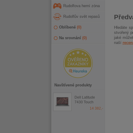
Rudolfova herní zóna
Předvá
Rudolfův svět repasů
Oblíbené
(
0
)
Hledáte s
stvořený p
jaké můžet
Na srovnání
(
0
)
naší
recen
Navštívené produkty
Dell Latitude
7430 Touch
14 382,-