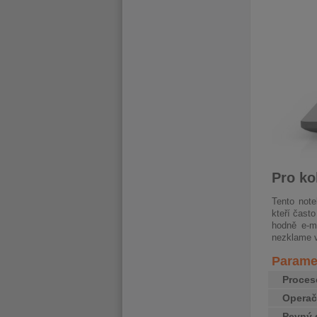
Pro ko
Tento note
kteří čast
hodně e-ma
nezklame 
Paramet
Proces
Operač
Pevný 