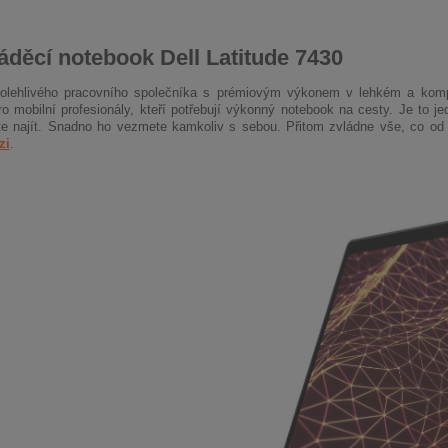
děcí notebook Dell Latitude 7430
polehlivého pracovního společníka s prémiovým výkonem v lehkém a kompa
ro mobilní profesionály, kteří potřebují výkonný notebook na cesty. Je to 
e najít. Snadno ho vezmete kamkoliv s sebou. Přitom zvládne vše, co od n
zi
.