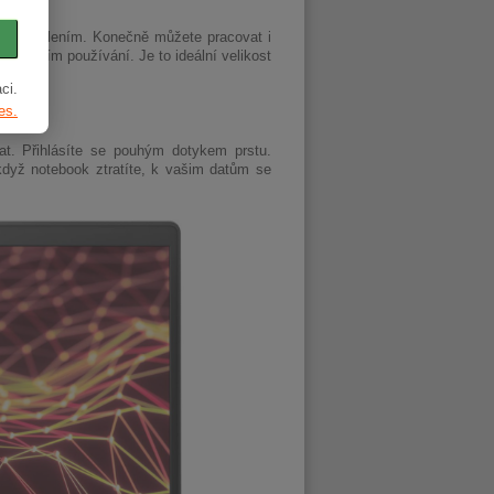
ým osvětlením. Konečně můžete pracovat i
elodenním používání. Je to ideální velikost
ci.
es.
at. Přihlásíte se pouhým dotykem prstu.
když notebook ztratíte, k vašim datům se