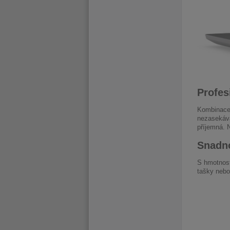
Profes
Kombinace
nezasekáv
příjemná. 
Snadno
S hmotnost
tašky nebo