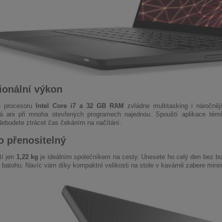
ionální výkon
 procesoru
Intel Core i7 a 32 GB RAM
zvládne multitasking i náročně
á ani při mnoha otevřených programech najednou. Spouští aplikace tém
Nebudete ztrácet čas čekáním na načítání.
 přenositelný
í jen
1,22 kg
je ideálním společníkem na cesty. Unesete ho celý den bez bo
 batohu. Navíc vám díky kompaktní velikosti na stole v kavárně zabere min