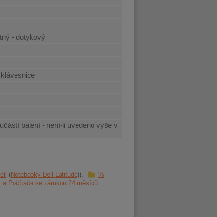
tný - dotykový
 klávesnice
učástí balení - není-li uvedeno výše v
ell
Notebooky Dell Latitude
%
 a Počítače se zárukou 24 měsíců