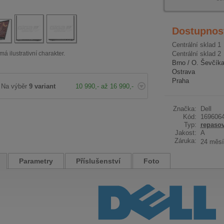
Dostupnos
Centrální sklad 1
má ilustrativní charakter.
Centrální sklad 2
Brno / O. Ševčík
Ostrava
Praha
Na výběr
9 variant
10 990,- až 16 990,-
Značka:
Dell
Kód:
169606
Typ:
repaso
Jakost:
A
Záruka:
24 měsí
Parametry
Příslušenství
Foto