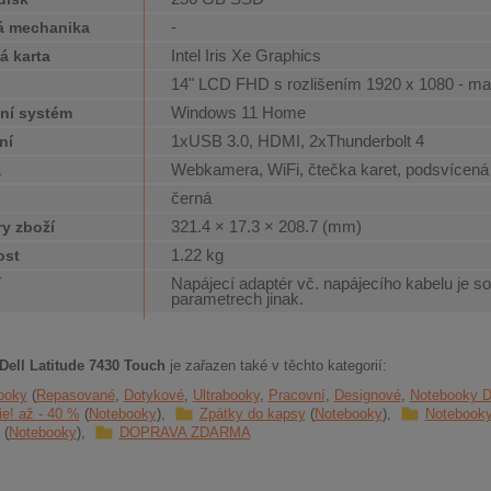
-
á mechanika
Intel Iris Xe Graphics
á karta
14" LCD FHD s rozlišením 1920 x 1080 - ma
j
Windows 11 Home
ní systém
1xUSB 3.0, HDMI, 2xThunderbolt 4
ní
Webkamera, WiFi, čtečka karet, podsvícená
a
černá
321.4 × 17.3 × 208.7 (mm)
y zboží
1.22 kg
ost
Napájecí adaptér vč. napájecího kabelu je so
í
parametrech jinak.
Dell Latitude 7430 Touch
je zařazen také v těchto kategorií:
ooky
Repasované
Dotykové
Ultrabooky
Pracovní
Designové
Notebooky D
e! až - 40 %
Notebooky
Zpátky do kapsy
Notebooky
Notebooky
Notebooky
DOPRAVA ZDARMA