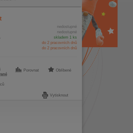
t
nedostupné
nedostupné
a
skladem 1 ks
do 2 pracovních dnů
do 2 pracovních dnů
4
Porovnat
Oblíbené
vané
ců
Vytisknout