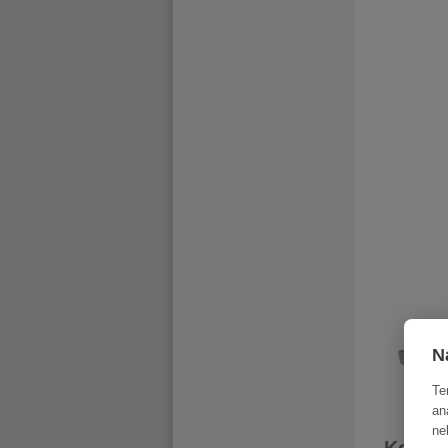
N
Te
an
ne