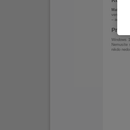
Komfor
Matný 14" 
venku nebo 
– ani příli
Prémi
Windows 11
Nemusíte s
nikdo nedo