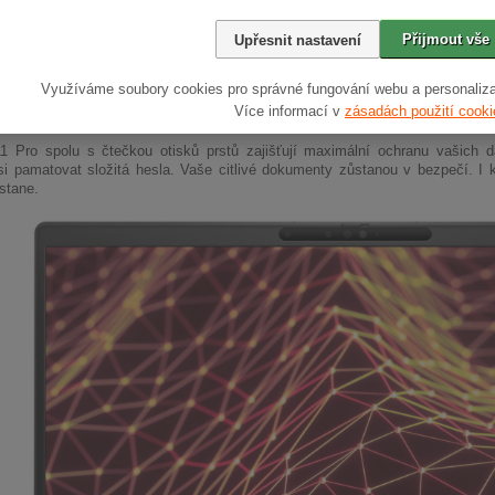
t pro oči
Full HD displej
umožňuje práci bez rušivých odlesků i v prostředí s ostr
Přijmout vše
Upřesnit nastavení
u okna. Barvy jsou přirozené a text je ostrý. Oči vás nebudou bolet ani po c
š malá, ani zbytečně velká.
Využíváme soubory cookies pro správné fungování webu a personaliza
ová bezpečnost
Více informací v
zásadách použití cooki
 Pro spolu s čtečkou otisků prstů zajišťují maximální ochranu vašich d
i pamatovat složitá hesla. Vaše citlivé dokumenty zůstanou v bezpečí. I 
stane.