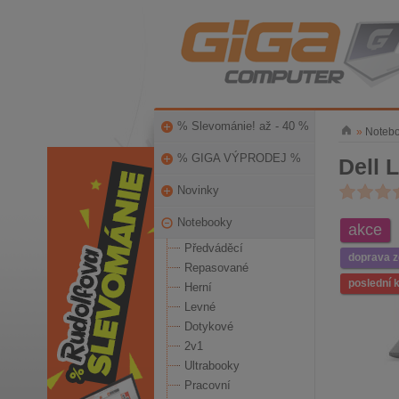
% Slevománie! až - 40 %
»
Noteb
% GIGA VÝPRODEJ %
Dell 
Novinky
Notebooky
akce
Předváděcí
doprava 
Repasované
poslední 
Herní
Levné
Dotykové
2v1
Ultrabooky
Pracovní