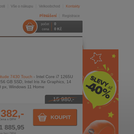
sti
Vše o nákupu
Velkoobchod
Kontakty
Přihlášení
Registrace
0
počet
0 Kč
cena
itude 7430 Touch
- Intel Core i7 1265U
56 GB SSD, Intel Iris Xe Graphics, 14
0 px, Windows 11 Home
15 980,-
 382,-
KOUPIT
Cena s DPH
1 885,95
na bez DPH