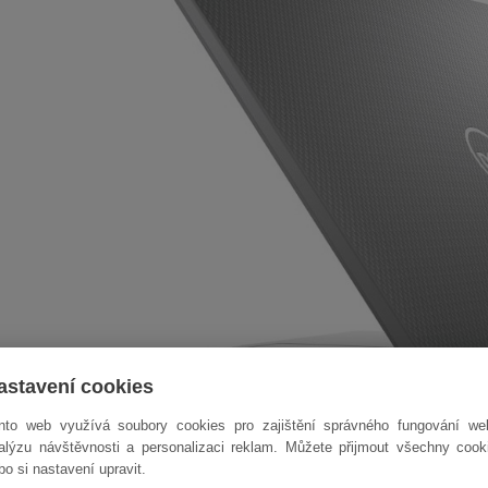
astavení cookies
nto web využívá soubory cookies pro zajištění správného fungování we
alýzu návštěvnosti a personalizaci reklam. Můžete přijmout všechny cook
bo si nastavení upravit.