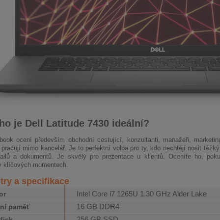
ho je Dell Latitude 7430 ideální?
book ocení především obchodní cestující, konzultanti, manažeři, marketing
o pracují mimo kancelář. Je to perfektní volba pro ty, kdo nechtějí nosit těž
ilů a dokumentů. Je skvělý pro prezentace u klientů. Oceníte ho, pokud 
v klíčových momentech.
ry a specifikace
Intel Core i7 1265U 1.30 GHz Alder Lake
or
16 GB DDR4
ní paměť
256 GB SSD
disk