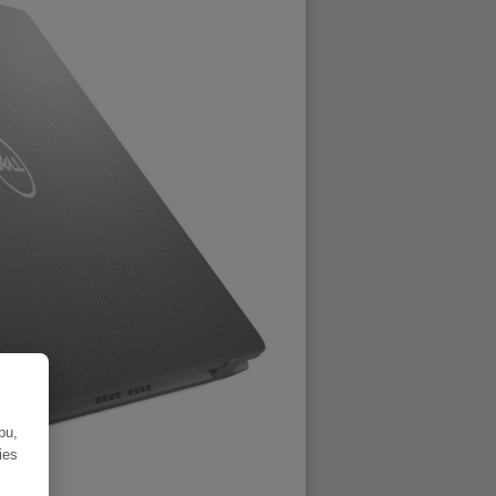
bu,
ies