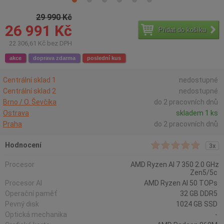
29 990 Kč
26 991 Kč
Přidat do košíku
22 306,61 Kč bez DPH
akce
doprava zdarma
poslední kus
Centrální sklad 1
nedostupné
Centrální sklad 2
nedostupné
Brno / O. Ševčíka
do 2 pracovních dnů
Ostrava
skladem 1 ks
Praha
do 2 pracovních dnů
Hodnocení
3x
Procesor
AMD Ryzen AI 7 350 2.0 GHz
Zen5/5c
Procesor AI
AMD Ryzen AI 50 TOPs
Operační paměť
32 GB DDR5
Pevný disk
1024 GB SSD
Optická mechanika
-