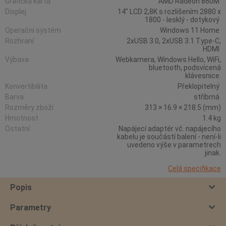
Grafická karta
AMD Radeon 860M
Displej
14" LCD 2,8K s rozlišením 2880 x
1800 - lesklý - dotykový
Operační systém
Windows 11 Home
Rozhraní
2xUSB 3.0, 2xUSB 3.1 Type-C,
HDMI
Výbava
Webkamera, Windows Hello, WiFi,
bluetooth, podsvícená
klávesnice
Konvertibilita
Překlopitelný
Barva
stříbrná
Rozměry zboží
313 × 16.9 × 218.5 (mm)
Hmotnost
1.4 kg
Ostatní
Napájecí adaptér vč. napájecího
kabelu je součástí balení - není-li
uvedeno výše v parametrech
jinak.
Celá specifikace
Popis
Parametry