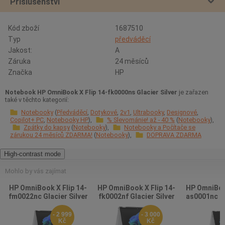
Příslušenství
Kód zboží
1687510
Typ
předváděcí
Jakost:
A
Záruka
24 měsíců
Značka
HP
Notebook HP OmniBook X Flip 14-fk0000ns Glacier Silver
je zařazen
také v těchto kategorií:
Notebooky
Předváděcí
Dotykové
2v1
Ultrabooky
Designové
Copilot+ PC
Notebooky HP
% Slevománie! až - 40 %
Notebooky
Zpátky do kapsy
Notebooky
Notebooky a Počítače se
zárukou 24 měsíců ZDARMA!
Notebooky
DOPRAVA ZDARMA
High-contrast mode
Mohlo by vás zajímat
HP OmniBook X Flip 14-
HP OmniBook X Flip 14-
HP OmniBook
fm0022nc Glacier Silver
fk0002nf Glacier Silver
as0001nc Gl
- 2 999
- 3 000
Kč
Kč