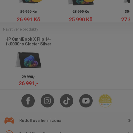
29 990 Kč
28 990 Kč
30 9
26 991 Kč
25 990 Kč
27 8
Navštívené produkty
HP OmniBook X Flip 14-
fk0000ns Glacier Silver
29 990,-
26 991,-
Rudolfova herní zóna