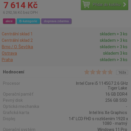
7 614 Kč
Přidat do košíku
6 292,56 Kč bez DPH
akce
B-kategorie
doprava zdarma
Centrální sklad 1
skladem > 3 ks
Centrální sklad 2
skladem > 3 ks
Brno / O. Ševčíka
skladem > 3 ks
Ostrava
skladem 3 ks
Praha
skladem > 3 ks
Hodnocení
163x
Procesor
Intel Core i5 1145G7 2.6 GHz
Tiger Lake
Operační paměť
16 GB DDR4
Pevný disk
256 GB SSD
Optická mechanika
-
Grafická karta
Intel Iris Xe Graphics
Displej
14" LCD FHD s rozlišením 1920 x
1080 - matný
Operační systém
Windows 11 Pro