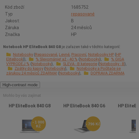
Kód zboží
1685752
Typ
repasované
Jakost:
B
Záruka
24 měsíců
Značka
HP
Notebook HP EliteBook 840 G8
je zařazen také v těchto kategorií:
Notebooky
Repasované
Levné
Pracovní
Notebooky HP
HP
EliteBook
% Slevománie! až - 40 %
Notebooky
% GIGA
VÝPRODEJ %
Notebooky
SLEVA - B kategorie
Notebooky - B
Zpátky do kapsy
Notebooky
Notebooky a Počítače se
zárukou 24 měsíců ZDARMA!
Notebooky
DOPRAVA ZDARMA
High-contrast mode
Mohlo by vás zajímat
HP EliteBook 840 G8
HP EliteBook 840 G6
HP EliteB
- 1 000
- 796 Kč
Kč