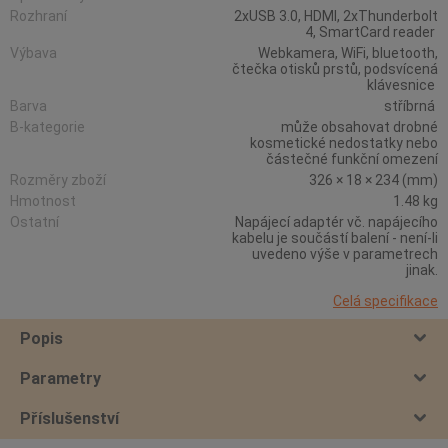
Rozhraní
2xUSB 3.0, HDMI, 2xThunderbolt
4, SmartCard reader
Výbava
Webkamera, WiFi, bluetooth,
čtečka otisků prstů, podsvícená
klávesnice
Barva
stříbrná
B-kategorie
může obsahovat drobné
kosmetické nedostatky nebo
částečné funkční omezení
Rozměry zboží
326 × 18 × 234 (mm)
Hmotnost
1.48 kg
Ostatní
Napájecí adaptér vč. napájecího
kabelu je součástí balení - není-li
uvedeno výše v parametrech
jinak.
Celá specifikace
Popis
Parametry
Příslušenství