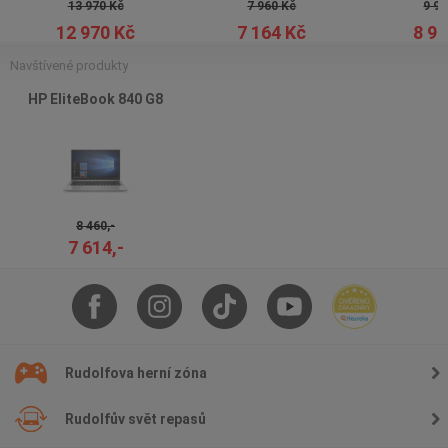
13 970 Kč
7 960 Kč
9 96
12 970 Kč
7 164 Kč
8 96
Navštívené produkty
HP EliteBook 840 G8
8 460,-
7 614,-
Rudolfova herní zóna
Rudolfův svět repasů