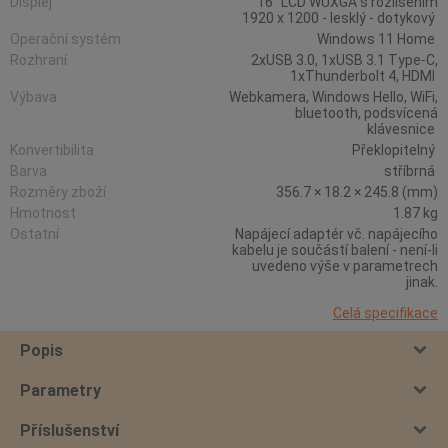
Displej
16" LCD WUXGA s rozlišením
1920 x 1200 - lesklý - dotykový
Operační systém
Windows 11 Home
Rozhraní
2xUSB 3.0, 1xUSB 3.1 Type-C,
1xThunderbolt 4, HDMI
Výbava
Webkamera, Windows Hello, WiFi,
bluetooth, podsvícená
klávesnice
Konvertibilita
Překlopitelný
Barva
stříbrná
Rozměry zboží
356.7 × 18.2 × 245.8 (mm)
Hmotnost
1.87 kg
Ostatní
Napájecí adaptér vč. napájecího
kabelu je součástí balení - není-li
uvedeno výše v parametrech
jinak.
Celá specifikace
Popis
Parametry
Příslušenství