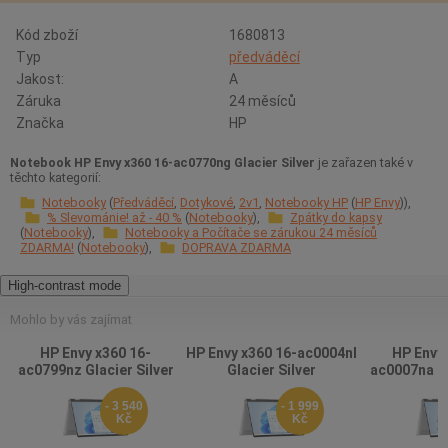
Kód zboží
1680813
Typ
předváděcí
Jakost:
A
Záruka
24 měsíců
Značka
HP
Notebook HP Envy x360 16-ac0770ng Glacier Silver
je zařazen také v
těchto kategorií:
Notebooky
Předváděcí
Dotykové
2v1
Notebooky HP
HP Envy
% Slevománie! až - 40 %
Notebooky
Zpátky do kapsy
Notebooky
Notebooky a Počítače se zárukou 24 měsíců
ZDARMA!
Notebooky
DOPRAVA ZDARMA
High-contrast mode
Mohlo by vás zajímat
HP Envy x360 16-
HP Envy x360 16-ac0004nl
HP Envy 
ac0799nz Glacier Silver
Glacier Silver
ac0007na Gl
- 3 540
- 1 999
Kč
Kč