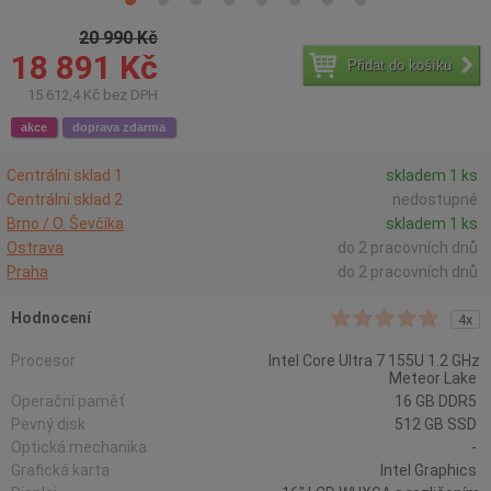
20 990 Kč
18 891 Kč
Přidat do košíku
15 612,4 Kč bez DPH
akce
doprava zdarma
Centrální sklad 1
skladem 1 ks
Centrální sklad 2
nedostupné
Brno / O. Ševčíka
skladem 1 ks
Ostrava
do 2 pracovních dnů
Praha
do 2 pracovních dnů
Hodnocení
4x
Procesor
Intel Core Ultra 7 155U 1.2 GHz
Meteor Lake
Operační paměť
16 GB DDR5
Pevný disk
512 GB SSD
Optická mechanika
-
Grafická karta
Intel Graphics