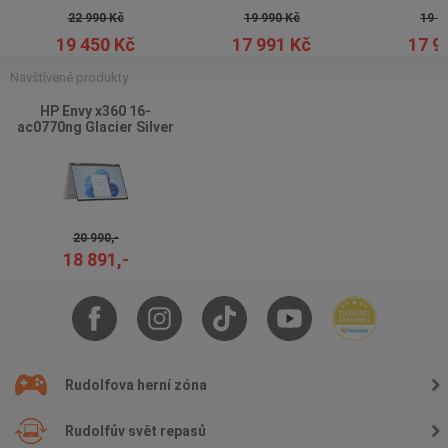
22 990 Kč
19 990 Kč
19 9
19 450 Kč
17 991 Kč
17 9
Navštívené produkty
HP Envy x360 16-
ac0770ng Glacier Silver
20 990,-
18 891,-
Rudolfova herní zóna
Rudolfův svět repasů