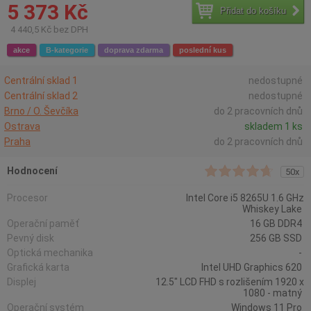
5 373 Kč
Přidat do košíku
4 440,5 Kč bez DPH
akce
B-kategorie
doprava zdarma
poslední kus
Centrální sklad 1
nedostupné
Centrální sklad 2
nedostupné
Brno / O. Ševčíka
do 2 pracovních dnů
Ostrava
skladem 1 ks
Praha
do 2 pracovních dnů
Hodnocení
50x
Procesor
Intel Core i5 8265U 1.6 GHz
Whiskey Lake
Operační paměť
16 GB DDR4
Pevný disk
256 GB SSD
Optická mechanika
-
Grafická karta
Intel UHD Graphics 620
Displej
12.5" LCD FHD s rozlišením 1920 x
1080 - matný
Operační systém
Windows 11 Pro