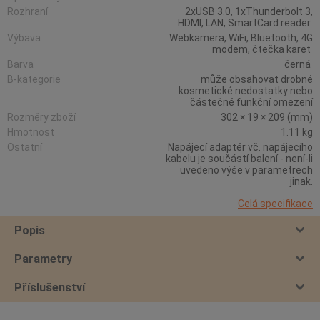
Rozhraní
2xUSB 3.0, 1xThunderbolt 3,
HDMI, LAN, SmartCard reader
Výbava
Webkamera, WiFi, Bluetooth, 4G
modem, čtečka karet
Barva
černá
B-kategorie
může obsahovat drobné
kosmetické nedostatky nebo
částečné funkční omezení
Rozměry zboží
302 × 19 × 209 (mm)
Hmotnost
1.11 kg
Ostatní
Napájecí adaptér vč. napájecího
kabelu je součástí balení - není-li
uvedeno výše v parametrech
jinak.
Celá specifikace
Popis
Parametry
Příslušenství