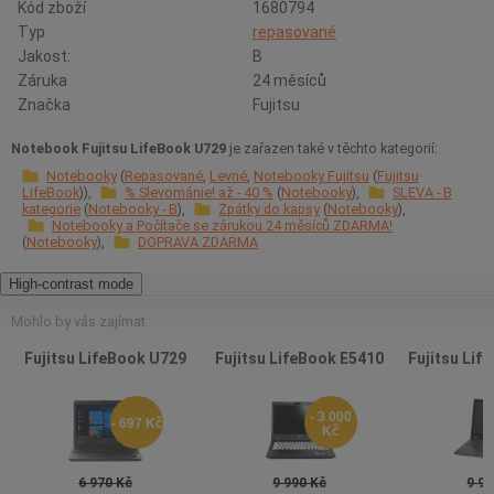
Kód zboží
1680794
Typ
repasované
Jakost:
B
Záruka
24 měsíců
Značka
Fujitsu
Notebook Fujitsu LifeBook U729
je zařazen také v těchto kategorií:
Notebooky
Repasované
Levné
Notebooky Fujitsu
Fujitsu
LifeBook
% Slevománie! až - 40 %
Notebooky
SLEVA - B
kategorie
Notebooky - B
Zpátky do kapsy
Notebooky
Notebooky a Počítače se zárukou 24 měsíců ZDARMA!
Notebooky
DOPRAVA ZDARMA
High-contrast mode
Mohlo by vás zajímat
Fujitsu LifeBook U729
Fujitsu LifeBook E5410
Fujitsu Lif
- 3 000
- 697 Kč
Kč
6 970 Kč
9 990 Kč
9 97