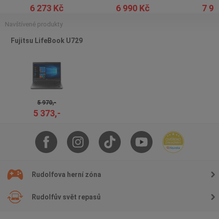
6 273 Kč
6 990 Kč
7 97
Navštívené produkty
Fujitsu LifeBook U729
5 970,-
5 373,-
Rudolfova herní zóna
Rudolfův svět repasů