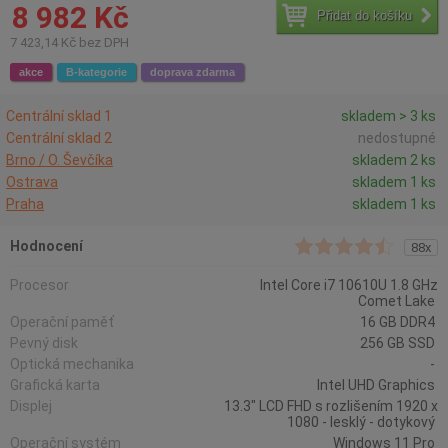
8 982 Kč
Přidat do košíku
7 423,14 Kč bez DPH
akce
B-kategorie
doprava zdarma
Centrální sklad 1
skladem > 3 ks
Centrální sklad 2
nedostupné
Brno / O. Ševčíka
skladem 2 ks
Ostrava
skladem 1 ks
Praha
skladem 1 ks
Hodnocení
88x
Procesor
Intel Core i7 10610U 1.8 GHz
Comet Lake
Operační paměť
16 GB DDR4
Pevný disk
256 GB SSD
Optická mechanika
-
Grafická karta
Intel UHD Graphics
Displej
13.3" LCD FHD s rozlišením 1920 x
1080 - lesklý - dotykový
Operační systém
Windows 11 Pro