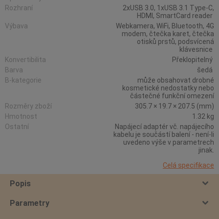
Rozhraní
2xUSB 3.0, 1xUSB 3.1 Type-C,
HDMI, SmartCard reader
Výbava
Webkamera, WiFi, Bluetooth, 4G
modem, čtečka karet, čtečka
otisků prstů, podsvícená
klávesnice
Konvertibilita
Překlopitelný
Barva
šedá
B-kategorie
může obsahovat drobné
kosmetické nedostatky nebo
částečné funkční omezení
Rozměry zboží
305.7 × 19.7 × 207.5 (mm)
Hmotnost
1.32 kg
Ostatní
Napájecí adaptér vč. napájecího
kabelu je součástí balení - není-li
uvedeno výše v parametrech
jinak.
Celá specifikace
Popis
Parametry