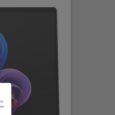
bu,
ies