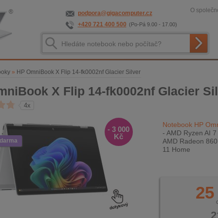
O společno
podpora@gigacomputer.cz
+420 721 400 500
(Po-Pá 9.00 - 17.00)
ooky
»
HP OmniBook X Flip 14-fk0002nf Glacier Silver
niBook X Flip 14-fk0002nf Glacier Si
4x
Notebook HP OmniB
- 3 000
- AMD Ryzen AI 7
Kč
zdarma
AMD Radeon 860M
11 Home
25
2