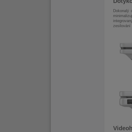
Dotyko
Dokonalý o
minimaliz
integrovaný
zesilování
Videoh