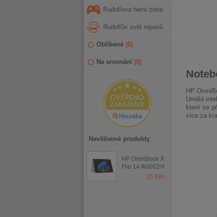
Rudolfova herní zóna
Rudolfův svět repasů
Oblíbené
(
0
)
Na srovnání
(
0
)
Noteb
HP OmniBo
Umělá inte
které se p
více za kra
Navštívené produkty
HP OmniBook X
Flip 14-fk0002nf
Glacier Silver
25 990,-