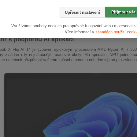
Přijmout vše
Upřesnit nastavení
Využíváme soubory cookies pro správné fungování webu a personaliza
Více informací v
zásadách použití cooki
or s podporou AI aplikací
ok X Flip AI 14 je vybaven špičkovým procesorem AMD Ryzen Al 7 350 
ý zvládne i ty nejnáročnější pracovní úkoly. Má speciální NPU jednotko
i se notebook přizpůsobí vašemu způsobu práce a nabídne výkon pro zvládnutí