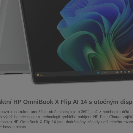
tní HP OmniBook X Flip AI 14 s otočným disp
flipová konstrukce umožňuje otočení displeje o 360°, což z notebooku dělá id
á výdrž baterie spolu s technologií rychlého nabíjení HP Fast Charge zajišť
ebooku HP OmniBook X Flip 14 jsou dodržovány zásady udržitelného rozvoj
é kovy a plasty.