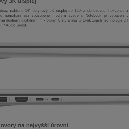
vý 3K displej
braz nabídne 14" dotykový 3K displej se 120Hz obnovovací frekvencí a s
uje namáhání očí způsobené modrým světlem. Notebook je vybaven
mi duálními digitálními mikrofony. Čistý a hlasitý zvuk zajistí technologie DT
 HP Audio Boost.
ovory na nejvyšší úrovni