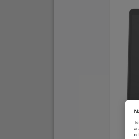
N
Te
an
ne