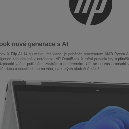
ook nové generace s AI
ok X Flip AI 14 s umělou inteligencí je poháněn procesorem AMD Ryzen A
ligence zabudovaná v notebooku HP OmniBook X mění pravidla hry a přináší in
řizpůsobí vašim potřebám, zvykům a preferencím. Učí se od vás a násobí 
tší dobu a soustředit se na věci, na kterých skutečně záleží.