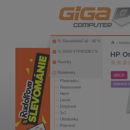
% Slevománie! až - 40 %
»
Noteb
% GIGA VÝPRODEJ %
HP Om
Novinky
Notebooky
akce
Předváděcí
doprava 
Repasované
Herní
Levné
Dotykové
2v1
Ultrabooky
Pracovní