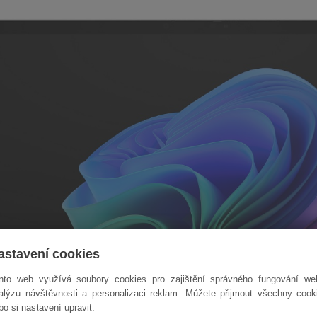
astavení cookies
nto web využívá soubory cookies pro zajištění správného fungování we
alýzu návštěvnosti a personalizaci reklam. Můžete přijmout všechny cook
bo si nastavení upravit.