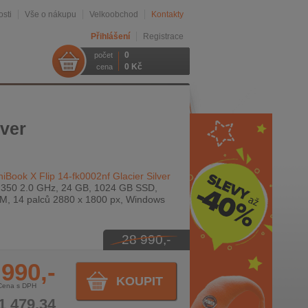
sti
Vše o nákupu
Velkoobchod
Kontakty
Přihlášení
Registrace
0
počet
0 Kč
cena
lver
ook X Flip 14-fk0002nf Glacier Silver
 350 2.0 GHz, 24 GB, 1024 GB SSD,
, 14 palců 2880 x 1800 px, Windows
28 990,-
 990,-
KOUPIT
Cena s DPH
1 479,34