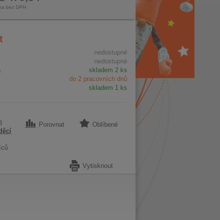
na bez DPH
t
nedostupné
nedostupné
a
skladem 2 ks
do 2 pracovních dnů
skladem 1 ks
8
Porovnat
Oblíbené
děcí
íců
Vytisknout