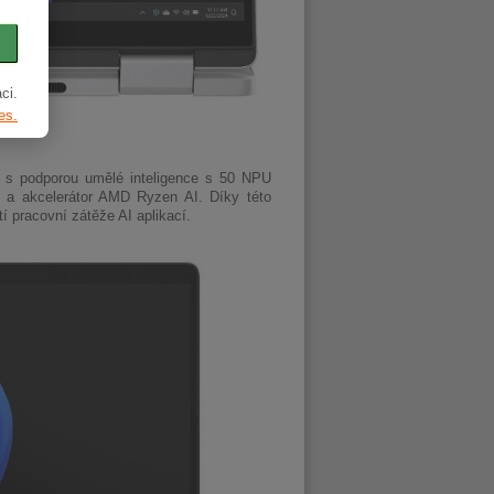
ci.
es.
s podporou umělé inteligence s 50 NPU
u a akcelerátor AMD Ryzen AI. Díky této
 pracovní zátěže AI aplikací.