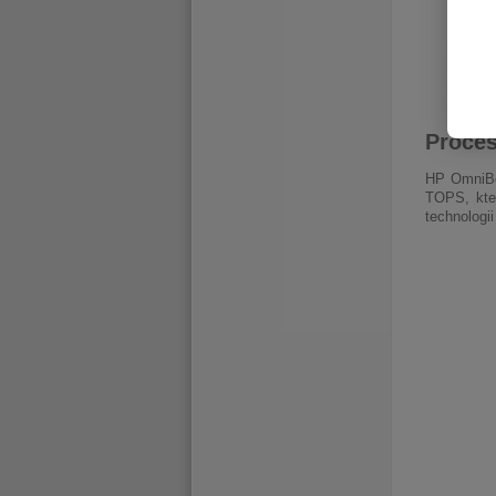
Proces
HP OmniBo
TOPS, kter
technologi