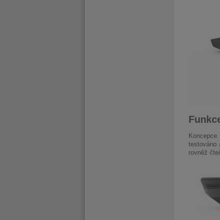
Funkce
Koncepce 
testováno 
rovněž čte