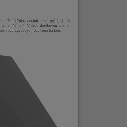
m TrackPoint odolná proti polití, která
ečných překlepů. Velkou dotykovou plochu
aplikace vyžadující rozšířené funkce.