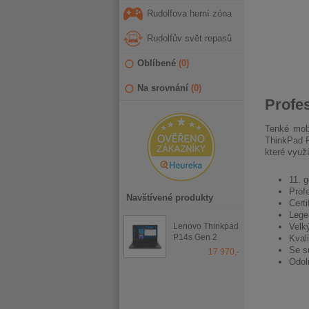
Rudolfova herní zóna
Rudolfův svět repasů
Oblíbené
(
0
)
Na srovnání
(
0
)
Profe
Tenké mobi
ThinkPad P
které využ
11. g
Prof
Navštívené produkty
Cert
Lege
Lenovo Thinkpad
Velk
P14s Gen 2
Kvali
Touch
Se s
17 970,-
Odol