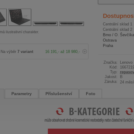
Dostupnos
Centrální sklad 1
Centrální sklad 2
má ilustrativní charakter.
Brno / O. Ševčík
Ostrava
Praha
Na výběr
7 variant
16 191,- až 18 980,-
Značka:
Lenovo
Kód:
166721
Typ:
repaso
Jakost:
B
Záruka:
24 měsí
Parametry
Příslušenství
Foto