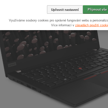
Přijmout vše
Upřesnit nastavení
Využíváme soubory cookies pro správné fungování webu a personaliza
Více informací v
zásadách použití cooki