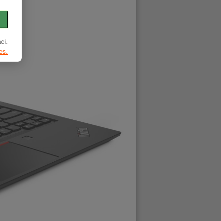
ci.
es.