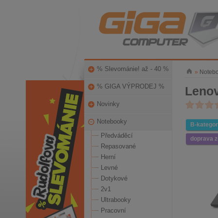
% Slevománie! až - 40 %
»
Noteb
% GIGA VÝPRODEJ %
Lenov
Novinky
Notebooky
B-kategor
Předváděcí
doprava 
Repasované
Herní
Levné
Dotykové
2v1
Ultrabooky
Pracovní