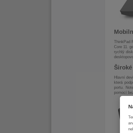
Mobiln
ThinkPad P
Core 11. g
rychlý dis
desktopovo
Široké
Hlavní dev
která podp
portu. Not
pomocí bez
N
Te
an
ne