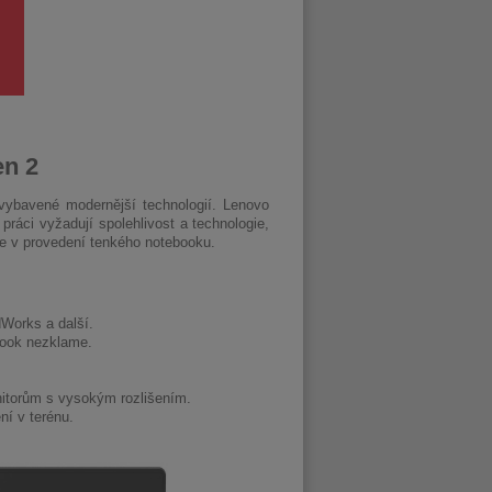
en 2
vybavené modernější technologií. Lenovo
ráci vyžadují spolehlivost a technologie,
ce v provedení tenkého notebooku.
dWorks a další.
book nezklame.
nitorům s vysokým rozlišením.
ní v terénu.