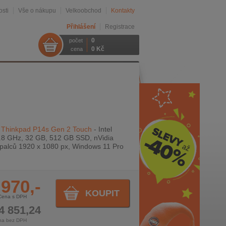
sti
Vše o nákupu
Velkoobchod
Kontakty
Přihlášení
Registrace
0
počet
0 Kč
cena
 Thinkpad P14s Gen 2 Touch
- Intel
.8 GHz, 32 GB, 512 GB SSD, nVidia
palců 1920 x 1080 px, Windows 11 Pro
 970,-
KOUPIT
Cena s DPH
4 851,24
na bez DPH