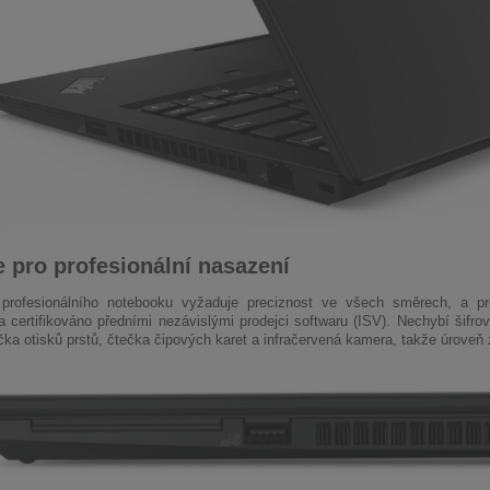
 pro profesionální nasazení
profesionálního notebooku vyžaduje preciznost ve všech směrech, a pro
a certifikováno předními nezávislými prodejci softwaru (ISV). Nechybí šifr
čka otisků prstů, čtečka čipových karet a infračervená kamera, takže úroveň