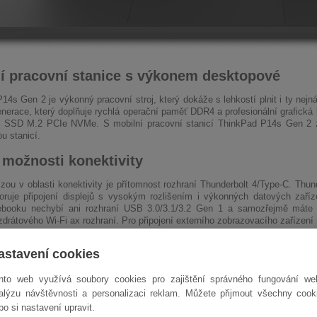
í pracovní stanice s výkonem desktopové
14s Gen 2 je výkonný pracovní stroj, který dokáže s lehkostí plnit i ty nejná
enerace, který doplňuje rychlá operační paměť DDR4 a profesionální grafická
k SSD M.2 PCIe NVMe. S mobilní pracovní stanicí ThinkPad P14s Gen 2 zí
u stanicí.
 možnosti konektivity
izou v oblasti konektivity je přítomnost rozhraní Thunderbolt 4/Type-C. Thund
oruje připojení displejů s vysokým rozlišením i výkonných datových zaří
ebooku nechybí ani rozhraní USB 3.0/3.1/3.2 Gen 1 a samozřejmě máte k 
drátového Wi-Fi ax rozhraní. Pro připojení externího zobrazovacího zařízení
astavení cookies
nto web využívá soubory cookies pro zajištění správného fungování we
alýzu návštěvnosti a personalizaci reklam. Můžete přijmout všechny cook
bo si nastavení upravit.