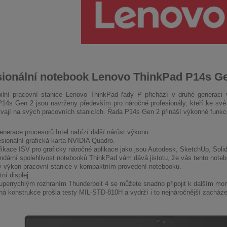
sionální notebook Lenovo ThinkPad P14s G
lní pracovní stanice Lenovo ThinkPad řady P přichází v druhé generaci 
14s Gen 2 jsou navrženy především pro náročné profesionály, kteří ke své p
ívají na svých pracovních stanicích. Řada P14s Gen 2 přináší výkonné funk
enerace procesorů Intel nabízí další nárůst výkonu.
esionální grafická karta NVIDIA Quadro.
ifikace ISV pro graficky náročné aplikace jako jsou Autodesk, SketchUp, Soli
ndární spolehlivost notebooků ThinkPad vám dává jistotu, že vás tento note
ý výkon pracovní stanice v kompaktním provedení notebooku.
tní displej.
uperrychlým rozhraním Thunderbolt 4 se můžete snadno připojit k dalším mo
ná konstrukce prošla testy MIL-STD-810H a vydrží i to nejnáročnější zacháze