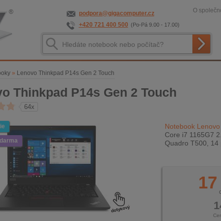
O společno
podpora@gigacomputer.cz
+420 721 400 500
(Po-Pá 9.00 - 17.00)
ooky
»
Lenovo Thinkpad P14s Gen 2 Touch
o Thinkpad P14s Gen 2 Touch
64x
Notebook Lenovo
ie
Core i7 1165G7 2
zdarma
Quadro T500, 14 
17
1
Ce