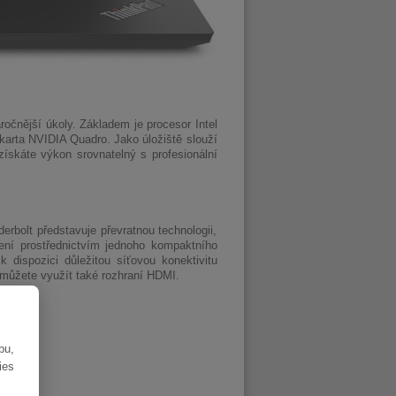
ročnější úkoly. Základem je procesor Intel
 karta NVIDIA Quadro. Jako úložiště slouží
skáte výkon srovnatelný s profesionální
erbolt představuje převratnou technologii,
zení prostřednictvím jednoho kompaktního
dispozici důležitou síťovou konektivitu
 můžete využít také rozhraní HDMI.
bu,
ies