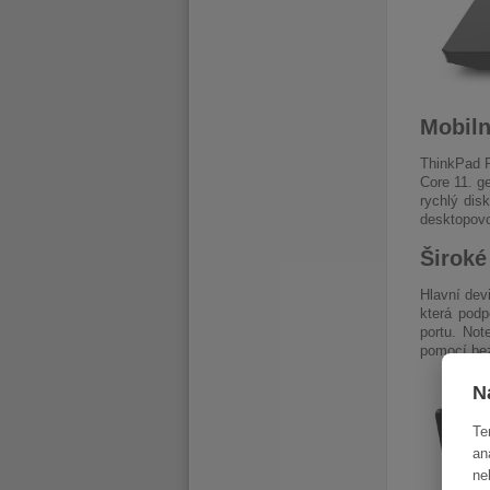
Mobiln
ThinkPad P
Core 11. g
rychlý dis
desktopovo
Široké
Hlavní dev
která podp
portu. Not
pomocí bez
N
Te
an
ne