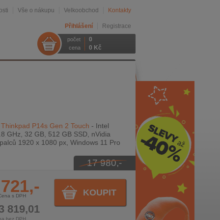
sti
Vše o nákupu
Velkoobchod
Kontakty
Přihlášení
Registrace
0
počet
0 Kč
cena
 Thinkpad P14s Gen 2 Touch
- Intel
.8 GHz, 32 GB, 512 GB SSD, nVidia
palců 1920 x 1080 px, Windows 11 Pro
17 980,-
 721,-
KOUPIT
Cena s DPH
3 819,01
na bez DPH