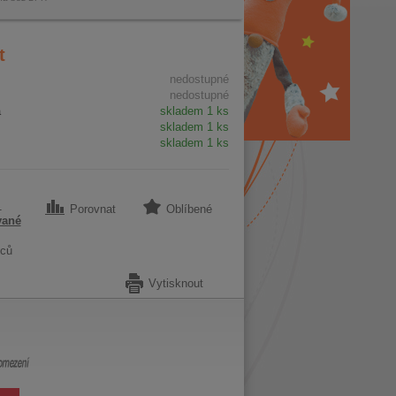
t
nedostupné
nedostupné
a
skladem 1 ks
skladem 1 ks
skladem 1 ks
1
Porovnat
Oblíbené
vané
ců
Vytisknout