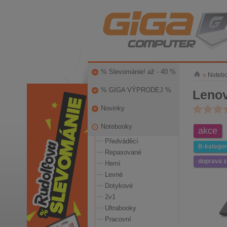
% Slevománie! až - 40 %
»
Noteb
% GIGA VÝPRODEJ %
Lenov
Novinky
Notebooky
akce
Předváděcí
B-kategor
Repasované
doprava 
Herní
Levné
Dotykové
2v1
Ultrabooky
Pracovní