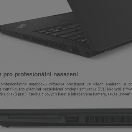
 pro profesionální nasazení
profesionálního notebooku vyžaduje preciznost ve všech směrech, a pro
a certifikováno předními nezávislými prodejci softwaru (ISV). Nechybí šifr
čka otisků prstů, čtečka čipových karet a infračervená kamera, takže úroveň