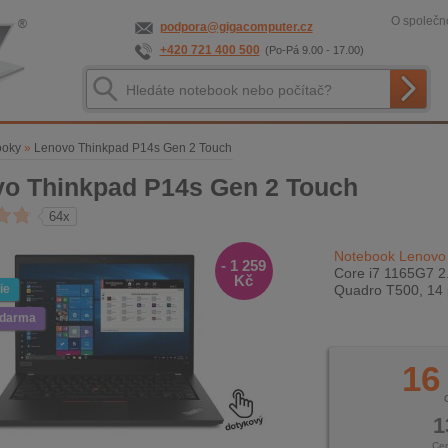
O společno
podpora@gigacomputer.cz
+420 721 400 500
(Po-Pá 9.00 - 17.00)
ooky
»
Lenovo Thinkpad P14s Gen 2 Touch
o Thinkpad P14s Gen 2 Touch
64x
Notebook Lenovo
- 1 259
Core i7 1165G7 2
Kč
ie
Quadro T500, 14 
zdarma
16
1
Ce