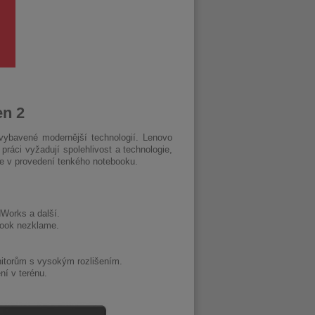
en 2
vybavené modernější technologií. Lenovo
ráci vyžadují spolehlivost a technologie,
ce v provedení tenkého notebooku.
dWorks a další.
book nezklame.
nitorům s vysokým rozlišením.
ní v terénu.