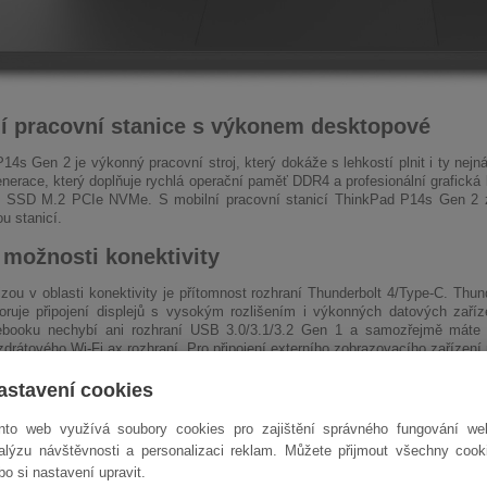
í pracovní stanice s výkonem desktopové
14s Gen 2 je výkonný pracovní stroj, který dokáže s lehkostí plnit i ty nejná
enerace, který doplňuje rychlá operační paměť DDR4 a profesionální grafická
k SSD M.2 PCIe NVMe. S mobilní pracovní stanicí ThinkPad P14s Gen 2 zí
u stanicí.
 možnosti konektivity
izou v oblasti konektivity je přítomnost rozhraní Thunderbolt 4/Type-C. Thund
oruje připojení displejů s vysokým rozlišením i výkonných datových zaří
ebooku nechybí ani rozhraní USB 3.0/3.1/3.2 Gen 1 a samozřejmě máte k 
drátového Wi-Fi ax rozhraní. Pro připojení externího zobrazovacího zařízení
astavení cookies
nto web využívá soubory cookies pro zajištění správného fungování we
alýzu návštěvnosti a personalizaci reklam. Můžete přijmout všechny cook
bo si nastavení upravit.