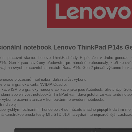
sionální notebook Lenovo ThinkPad P14s G
lní pracovní stanice Lenovo ThinkPad řady P přichází v druhé generaci 
14s Gen 2 jsou navrženy především pro náročné profesionály, kteří ke své p
ívají na svých pracovních stanicích. Řada P14s Gen 2 přináší výkonné funk
enerace procesorů Intel nabízí další nárůst výkonu.
esionální grafická karta NVIDIA Quadro.
ifikace ISV pro graficky náročné aplikace jako jsou Autodesk, SketchUp, Soli
ndární spolehlivost notebooků ThinkPad vám dává jistotu, že vás tento note
ý výkon pracovní stanice v kompaktním provedení notebooku.
tní displej.
uperrychlým rozhraním Thunderbolt 4 se můžete snadno připojit k dalším mo
ná konstrukce prošla testy MIL-STD-810H a vydrží i to nejnáročnější zacháze