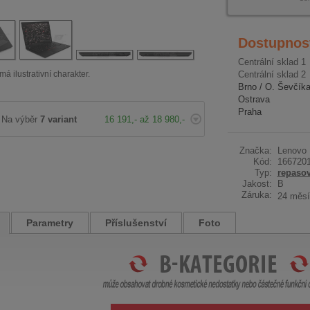
Dostupnos
Centrální sklad 1
má ilustrativní charakter.
Centrální sklad 2
Brno / O. Ševčík
Ostrava
Praha
Na výběr
7 variant
16 191,- až 18 980,-
Značka:
Lenovo
Kód:
166720
Typ:
repaso
Jakost:
B
Záruka:
24 měsí
Parametry
Příslušenství
Foto