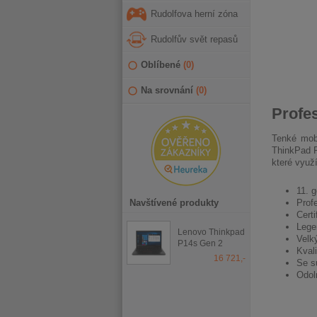
Rudolfova herní zóna
Rudolfův svět repasů
Oblíbené
(
0
)
Na srovnání
(
0
)
Profe
Tenké mobi
ThinkPad P
které využ
11. g
Navštívené produkty
Prof
Cert
Lege
Lenovo Thinkpad
Velk
P14s Gen 2
Kvali
Touch
16 721,-
Se s
Odol