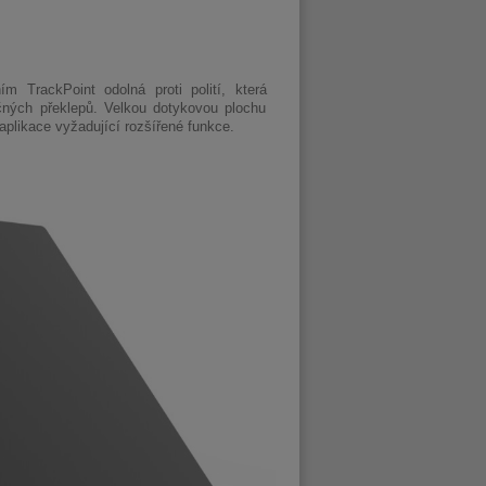
m TrackPoint odolná proti polití, která
ečných překlepů. Velkou dotykovou plochu
aplikace vyžadující rozšířené funkce.