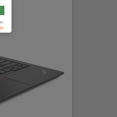
ci.
es.