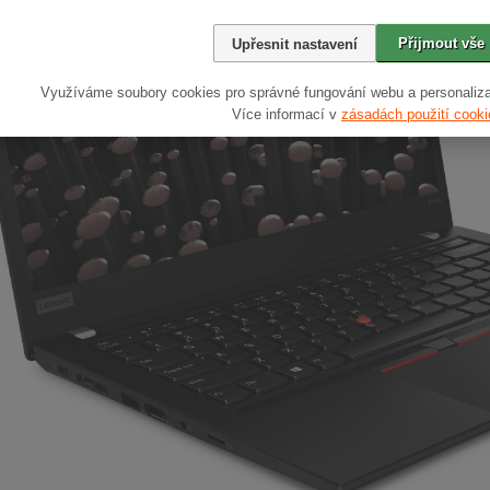
Přijmout vše
Upřesnit nastavení
Využíváme soubory cookies pro správné fungování webu a personaliza
Více informací v
zásadách použití cooki