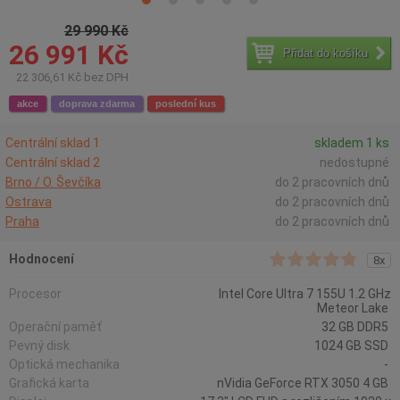
29 990 Kč
26 991 Kč
Přidat do košíku
22 306,61 Kč bez DPH
akce
doprava zdarma
poslední kus
Centrální sklad 1
skladem 1 ks
Centrální sklad 2
nedostupné
Brno / O. Ševčíka
do 2 pracovních dnů
Ostrava
do 2 pracovních dnů
Praha
do 2 pracovních dnů
Hodnocení
8x
Procesor
Intel Core Ultra 7 155U 1.2 GHz
Meteor Lake
Operační paměť
32 GB DDR5
Pevný disk
1024 GB SSD
Optická mechanika
-
Grafická karta
nVidia GeForce RTX 3050 4 GB