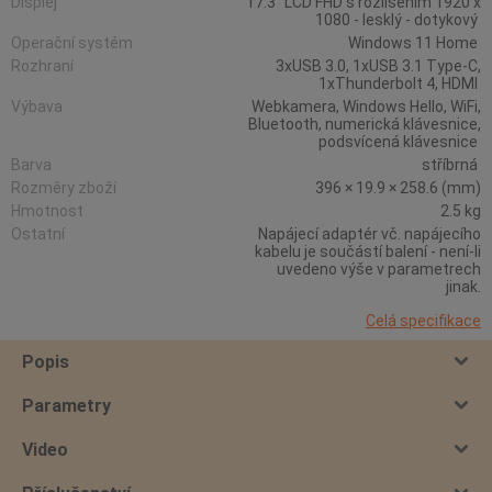
Displej
17.3" LCD FHD s rozlišením 1920 x
1080 - lesklý - dotykový
Operační systém
Windows 11 Home
Rozhraní
3xUSB 3.0, 1xUSB 3.1 Type-C,
1xThunderbolt 4, HDMI
Výbava
Webkamera, Windows Hello, WiFi,
Bluetooth, numerická klávesnice,
podsvícená klávesnice
Barva
stříbrná
Rozměry zboží
396 × 19.9 × 258.6 (mm)
Hmotnost
2.5 kg
Ostatní
Napájecí adaptér vč. napájecího
kabelu je součástí balení - není-li
uvedeno výše v parametrech
jinak.
Celá specifikace
Popis
Parametry
Video