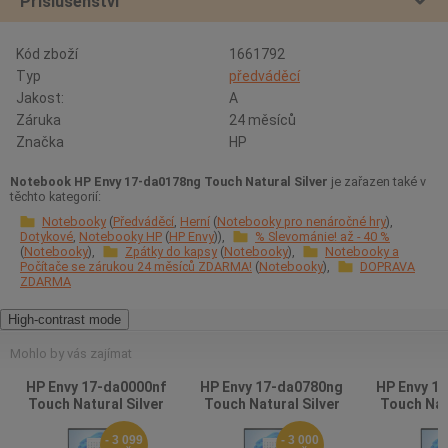
Příslušenství
Kód zboží
1661792
Typ
předváděcí
Jakost:
A
Záruka
24 měsíců
Značka
HP
Notebook HP Envy 17-da0178ng Touch Natural Silver
je zařazen také v
těchto kategorií:
Notebooky
Předváděcí
Herní
Notebooky pro nenáročné hry
Dotykové
Notebooky HP
HP Envy
% Slevománie! až - 40 %
Notebooky
Zpátky do kapsy
Notebooky
Notebooky a
Počítače se zárukou 24 měsíců ZDARMA!
Notebooky
DOPRAVA
ZDARMA
High-contrast mode
Mohlo by vás zajímat
HP Envy 17-da0000nf
HP Envy 17-da0780ng
HP Envy 1
Touch Natural Silver
Touch Natural Silver
Touch Natu
- 3 099
- 3 000