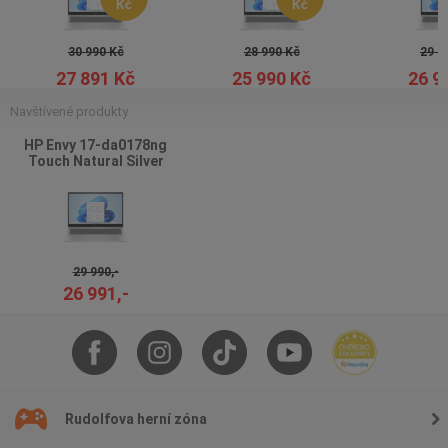
Kč
Kč
30 990 Kč
28 990 Kč
29 9
27 891 Kč
25 990 Kč
26 9
Navštívené produkty
HP Envy 17-da0178ng
Touch Natural Silver
29 990,-
26 991,-
Rudolfova herní zóna