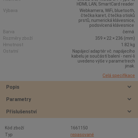
HDMI, LAN, SmartCard reader
Výbava
Webkamera, WiFi, bluetooth,
čtečka karet, čtečka otisků
prstů, numerická klávesnice,
podsvícená klávesnice
Barva
černá
Rozměry zboží
359 × 22 × 236 (mm)
Hmotnost
1.82 kg
Ostatní
Napájecí adaptér vč. napájecího
kabelu je součástí balení - není-li
uvedeno výše v parametrech
jinak.
Celá specifikace
Popis
Parametry
Příslušenství
Kód zboží
1661150
Typ
repasované