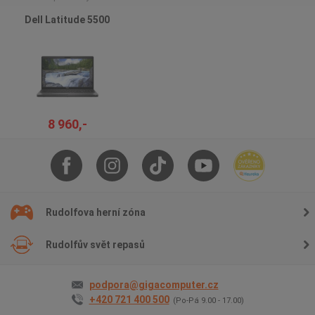
Dell Latitude 5500
8 960,-
Rudolfova herní zóna
Rudolfův svět repasů
podpora@gigacomputer.cz
+420 721 400 500
(Po-Pá 9.00 - 17.00)