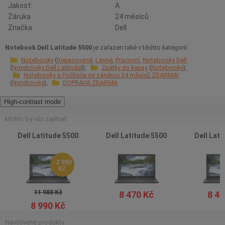
Jakost:
A
Záruka
24 měsíců
Značka
Dell
Notebook Dell Latitude 5500
je zařazen také v těchto kategorií:
Notebooky
Repasované
Levné
Pracovní
Notebooky Dell
Notebooky Dell Latitude
Zpátky do kapsy
Notebooky
Notebooky a Počítače se zárukou 24 měsíců ZDARMA!
Notebooky
DOPRAVA ZDARMA
High-contrast mode
Mohlo by vás zajímat
Dell Latitude 5500
Dell Latitude 5500
Dell Lati
- 2 990
Kč
11 980 Kč
8 470 Kč
8 47
8 990 Kč
Navštívené produkty