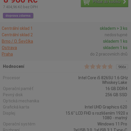
Přidat do košíku
7 404,96 Kč bez DPH
doprava zdarma
Centrální sklad 1
skladem > 3 ks
Centrální sklad 2
nedostupné
Brno / O. Ševčíka
skladem 1 ks
Ostrava
skladem 1 ks
Praha
do 2 pracovních dnů
Hodnocení
966x
Procesor
Intel Core i5 8265U 1.6 GHz
Whiskey Lake
Operační paměť
16 GB DDR4
Pevný disk
256 GB SSD
Optická mechanika
-
Grafická karta
Intel UHD Graphics 620
Displej
15.6" LCD FHD s rozlišením 1920 x
1080 - matný
Operační systém
Windows 11 Pro
Rozhraní
3xUSB 3.0, 1xUSB 3.1 Type-C,