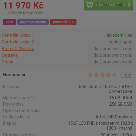
11 970 Kč
Přidat do košíku
9 892,56 Kč bez DPH
akce
doprava zdarma
poslední kus
Centrální sklad 1
skladem 1 ks
Centrální sklad 2
nedostupné
Brno / O. Ševčíka
do 2 pracovních dnů
Ostrava
do 2 pracovních dnů
Praha
do 2 pracovních dnů
Hodnocení
151x
Procesor
Intel Core i7 10610U 1.8 GHz
Comet Lake
Operační paměť
16 GB DDR4
Pevný disk
256 GB SSD
Optická mechanika
-
Grafická karta
Intel UHD Graphics
Displej
15.6" LCD FHD s rozlišením 1920 x
1080 - matný
Operační systém
Windows 11 Pro