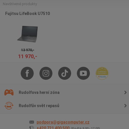
Navštívené produkty
Fujitsu LifeBook U7510
13 970,-
11 970,-
Rudolfova herní zóna
Rudolfův svět repasů
podpora@gigacomputer.cz
+420 721 400 500
(Po-Pá 9.00 - 17.00)