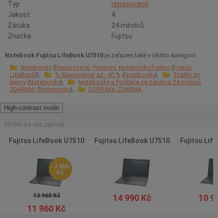
Typ
repasované
Jakost:
A
Záruka
24 měsíců
Značka
Fujitsu
Notebook Fujitsu LifeBook U7510
je zařazen také v těchto kategorií:
Notebooky
Repasované
Pracovní
Notebooky Fujitsu
Fujitsu
LifeBook
% Slevománie! až - 40 %
Notebooky
Zpátky do
kapsy
Notebooky
Notebooky a Počítače se zárukou 24 měsíců
ZDARMA!
Notebooky
DOPRAVA ZDARMA
High-contrast mode
Mohlo by vás zajímat
Fujitsu LifeBook U7510
Fujitsu LifeBook U7510
Fujitsu Lif
- 2 000
Kč
13 960 Kč
14 990 Kč
10 9
11 960 Kč