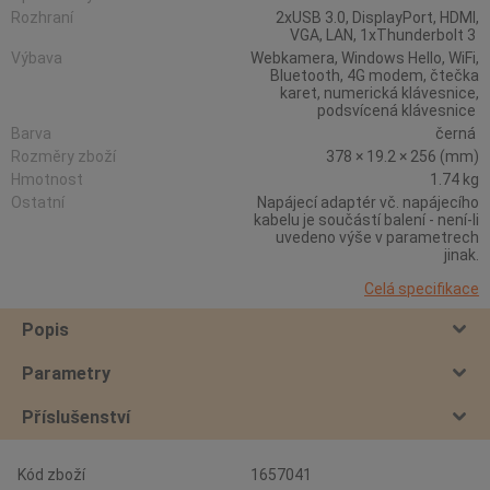
Rozhraní
2xUSB 3.0, DisplayPort, HDMI,
VGA, LAN, 1xThunderbolt 3
Výbava
Webkamera, Windows Hello, WiFi,
Bluetooth, 4G modem, čtečka
karet, numerická klávesnice,
podsvícená klávesnice
Barva
černá
Rozměry zboží
378 × 19.2 × 256 (mm)
Hmotnost
1.74 kg
Ostatní
Napájecí adaptér vč. napájecího
kabelu je součástí balení - není-li
uvedeno výše v parametrech
jinak.
Celá specifikace
Popis
Parametry
Příslušenství
Kód zboží
1657041