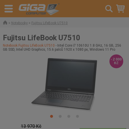
»
»
Notebooky
Fujitsu LifeBook U7510
Fujitsu LifeBook U7510
Notebook Fujitsu LifeBook U7510
- Intel Core i7 10610U 1.8 GHz, 16 GB, 256
GB SSD, Intel UHD Graphics, 15.6 palců 1920 x 1080 px, Windows 11 Pro
- 2 000
Kč
13 970 Kč