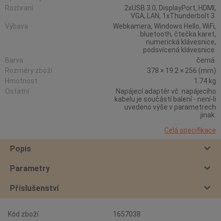
Rozhraní
2xUSB 3.0, DisplayPort, HDMI,
VGA, LAN, 1xThunderbolt 3
Výbava
Webkamera, Windows Hello, WiFi,
bluetooth, čtečka karet,
numerická klávesnice,
podsvícená klávesnice
Barva
černá
Rozměry zboží
378 × 19.2 × 256 (mm)
Hmotnost
1.74 kg
Ostatní
Napájecí adaptér vč. napájecího
kabelu je součástí balení - není-li
uvedeno výše v parametrech
jinak.
Celá specifikace
Popis
Parametry
Příslušenství
Kód zboží
1657038