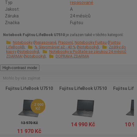
Typ
repasované
Jakost:
A
Záruka
24 měsíců
Značka
Fujitsu
Notebook Fujitsu LifeBook U7510
je zařazen také v těchto kategorií:
Notebooky
Repasované
Pracovní
Notebooky Fujitsu
Fujitsu
LifeBook
% Slevománie! až - 40 %
Notebooky
Zpátky do
kapsy
Notebooky
Notebooky a Počítače se zárukou 24 měsíců
ZDARMA!
Notebooky
DOPRAVA ZDARMA
High-contrast mode
Mohlo by vás zajímat
Fujitsu LifeBook U7510
Fujitsu LifeBook U7510
Fujitsu Lif
- 2 000
Kč
13 970 Kč
14 990 Kč
10 9
11 970 Kč