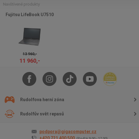
Navštívené produkty
Fujitsu LifeBook U7510
13 960,-
11 960,-
Rudolfova herní zóna
Rudolfův svět repasů
podpora@gigacomputer.cz
+420 721 400 500
(Po-Pá 9.00 - 17.00)