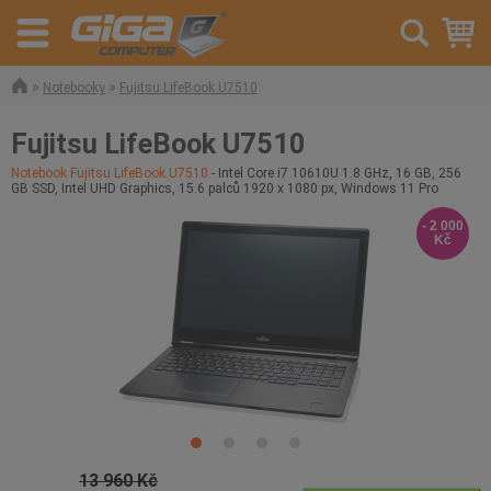
»
»
Notebooky
Fujitsu LifeBook U7510
Fujitsu LifeBook U7510
Notebook Fujitsu LifeBook U7510
- Intel Core i7 10610U 1.8 GHz, 16 GB, 256
GB SSD, Intel UHD Graphics, 15.6 palců 1920 x 1080 px, Windows 11 Pro
- 2 000
Kč
13 960 Kč