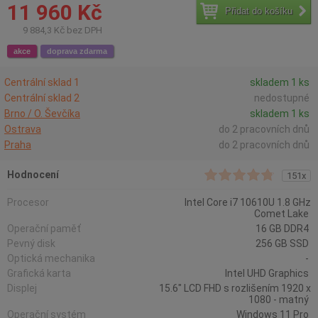
11 960 Kč
Přidat do košíku
9 884,3 Kč bez DPH
akce
doprava zdarma
Centrální sklad 1
skladem 1 ks
Centrální sklad 2
nedostupné
Brno / O. Ševčíka
skladem 1 ks
Ostrava
do 2 pracovních dnů
Praha
do 2 pracovních dnů
Hodnocení
151x
Procesor
Intel Core i7 10610U 1.8 GHz
Comet Lake
Operační paměť
16 GB DDR4
Pevný disk
256 GB SSD
Optická mechanika
-
Grafická karta
Intel UHD Graphics
Displej
15.6" LCD FHD s rozlišením 1920 x
1080 - matný
Operační systém
Windows 11 Pro