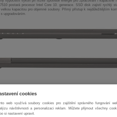
ný výpočetní výkon při nízké spotřebě energie pro zpracování i kapacitně 
7510 postará procesor Intel Core 10. generace. SSD disk zajistí rychlý st
i velkou kapacitou pro objemné soubory. Přímý přístup k nejdůležitějším k
í s upgradováním.
astavení cookies
nto web využívá soubory cookies pro zajištění správného fungování we
alýzu návštěvnosti a personalizaci reklam. Můžete přijmout všechny cook
bo si nastavení upravit.