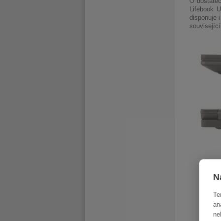
O dostateč
Lifebook U
disponuje 
souvisejíc
N
Te
an
ne