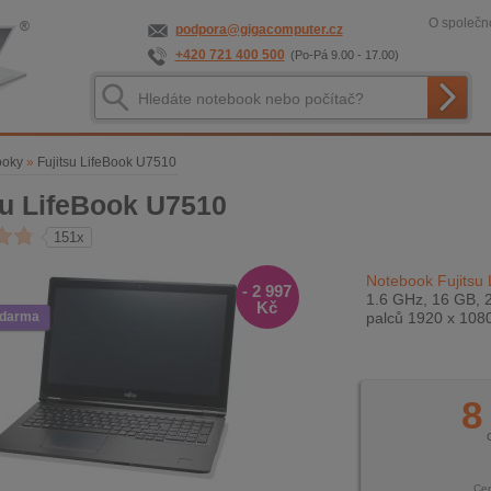
O společno
podpora@gigacomputer.cz
+420 721 400 500
(Po-Pá 9.00 - 17.00)
ooky
»
Fujitsu LifeBook U7510
su LifeBook U7510
151x
Notebook Fujitsu
- 2 997
1.6 GHz, 16 GB, 
Kč
zdarma
palců 1920 x 108
8
Ce