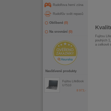
Rudolfova herní zóna
Rudolfův svět repasů
Oblíbené
(
0
)
Kvalit
Na srovnání
(
0
)
Fujitsu Li
pouhých 1,
a celkově s
Navštívené produkty
Fujitsu LifeBook
U7510
8 973,-