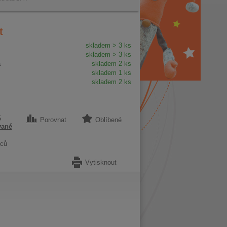
t
skladem > 3 ks
skladem > 3 ks
a
skladem 2 ks
skladem 1 ks
skladem 2 ks
5
Porovnat
Oblíbené
vané
ců
Vytisknout