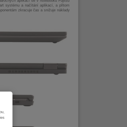
náročných aplikací se v notebooku Fujitsu
art systému a načítání aplikací, a přitom
omponentám zkracuje čas a snižuje náklady
bu,
ies