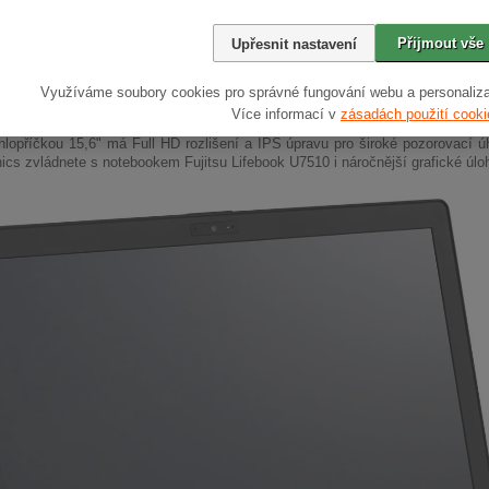
Přijmout vše
Upřesnit nastavení
Využíváme soubory cookies pro správné fungování webu a personaliza
í displej
Více informací v
zásadách použití cooki
úhlopříčkou 15,6" má Full HD rozlišení a IPS úpravu pro široké pozorovací ú
cs zvládnete s notebookem Fujitsu Lifebook U7510 i náročnější grafické úloh