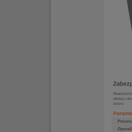
Zabez
Neautorizo
obrazu cév
úrovni.
Paramet
Proces
Operač