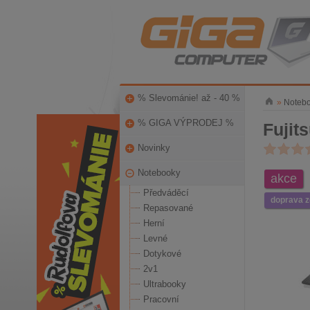
% Slevománie! až - 40 %
»
Noteb
% GIGA VÝPRODEJ %
Fujit
Novinky
Notebooky
akce
Předváděcí
doprava 
Repasované
Herní
Levné
Dotykové
2v1
Ultrabooky
Pracovní