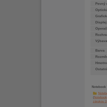
Pevný 
Optick
Grafick
Disple
Operač
Rozhra
Výbav
Barva
Rozměr
Hmotn
Ostatn
Notebook 
Noteb
Notebook
zárukou 