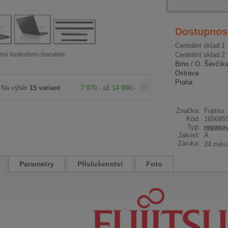
Dostupnos
Centrální sklad 1
má ilustrativní charakter.
Centrální sklad 2
Brno / O. Ševčík
Ostrava
Praha
Na výběr
15 variant
7 970,- až 14 990,-
Značka:
Fujitsu
Kód:
165695
Typ:
repaso
Jakost:
A
Záruka:
24 měsí
Parametry
Příslušenství
Foto