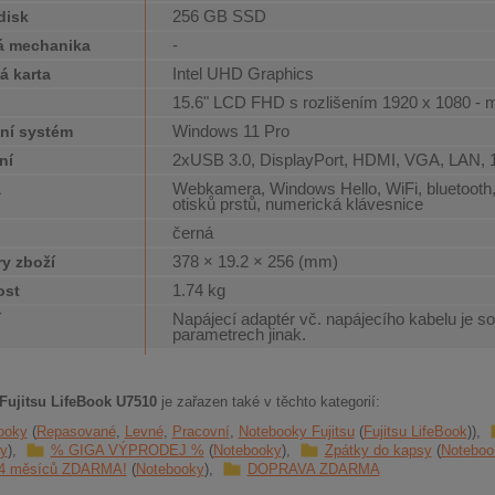
256 GB SSD
disk
-
á mechanika
Intel UHD Graphics
á karta
15.6" LCD FHD s rozlišením 1920 x 1080 - 
j
Windows 11 Pro
ní systém
2xUSB 3.0, DisplayPort, HDMI, VGA, LAN, 
ní
Webkamera, Windows Hello, WiFi, bluetooth
a
otisků prstů, numerická klávesnice
černá
378 × 19.2 × 256 (mm)
y zboží
1.74 kg
ost
Napájecí adaptér vč. napájecího kabelu je so
í
parametrech jinak.
Fujitsu LifeBook U7510
je zařazen také v těchto kategorií:
ooky
Repasované
Levné
Pracovní
Notebooky Fujitsu
Fujitsu LifeBook
y
% GIGA VÝPRODEJ %
Notebooky
Zpátky do kapsy
Noteboo
24 měsíců ZDARMA!
Notebooky
DOPRAVA ZDARMA