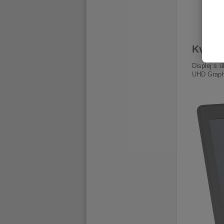
Kvalitn
Displej s 
UHD Graphi