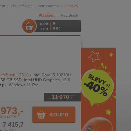
sti
Vše o nákupu
Velkoobchod
Kontakty
Přihlášení
Registrace
0
počet
0 Kč
cena
 LifeBook U7510
- Intel Core i5 10210U
256 GB SSD, Intel UHD Graphics, 15.6
0 px, Windows 11 Pro
11 970,-
 973,-
KOUPIT
Cena s DPH
7 415,7
na bez DPH