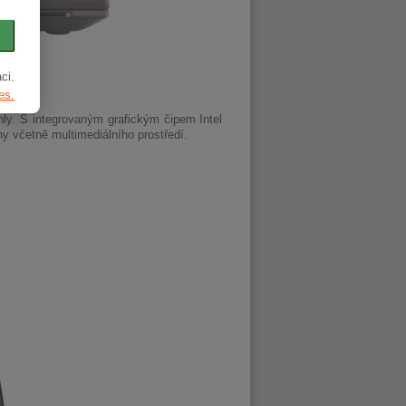
ci.
es.
hly. S integrovaným grafickým čipem Intel
y včetně multimediálního prostředí.