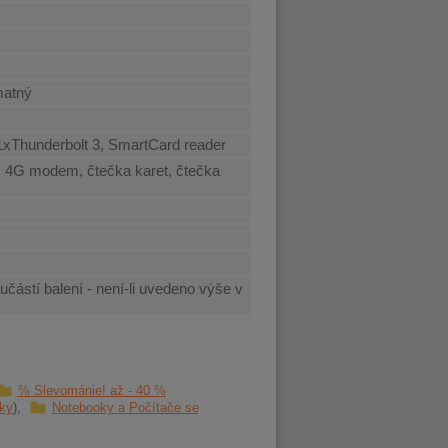
matný
1xThunderbolt 3, SmartCard reader
, 4G modem, čtečka karet, čtečka
učástí balení - není-li uvedeno výše v
% Slevománie! až - 40 %
ky
Notebooky a Počítače se