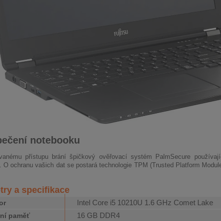
pečení notebooku
vanému přístupu brání špičkový ověřovací systém PalmSecure používajíc
. O ochranu vašich dat se postará technologie TPM (Trusted Platform Module),
ry a specifikace
Intel Core i5 10210U 1.6 GHz Comet Lake
or
16 GB DDR4
ní paměť