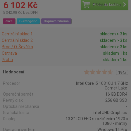
6 102 Kč
Přidat do košíku
5 042,98 Kč bez DPH
akce
B-kategorie
doprava zdarma
Centrální sklad 1
skladem > 3 ks
Centrální sklad 2
skladem > 3 ks
Brno / O. Ševčíka
skladem > 3 ks
Ostrava
skladem 1 ks
Praha
skladem 1 ks
Hodnocení
194x
Procesor
Intel Core i5 10310U 1.7 GHz
Comet Lake
Operační paměť
16 GB DDR4
Pevný disk
256 GB SSD
Optická mechanika
-
Grafická karta
Intel UHD Graphics
Displej
13.3" LCD FHD s rozlišením 1920 x
1080 - matný
Operační systém
Windows 11 Pro