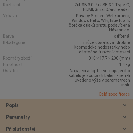
Rozhraní
2xUSB 3.0, 2xUSB 3.1 Type-C,
HDMI, SmartCard reader
Výbava
Privacy Screen, Webkamera,
Windows Hello, WiFi, Bluetooth,
čtečka otisků prstů, podsvícená
klávesnice
Barva
stříbrná
B-kategorie
může obsahovat drobné
kosmetické nedostatky nebo
částečné funkční omezení
Rozměry zboží
310 × 17.7 × 230 (mm)
Hmotnost
1.4 kg
Ostatní
Napájecí adaptér vč. napájecího
kabelu je součástí balení - není-li
uvedeno výše v parametrech
jinak.
Celá specifikace
Popis
Parametry
Příslušenství