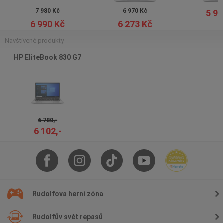
7 980 Kč
6 970 Kč
5 97
6 990 Kč
6 273 Kč
Navštívené produkty
HP EliteBook 830 G7
6 780,-
6 102,-
Rudolfova herní zóna
Rudolfův svět repasů