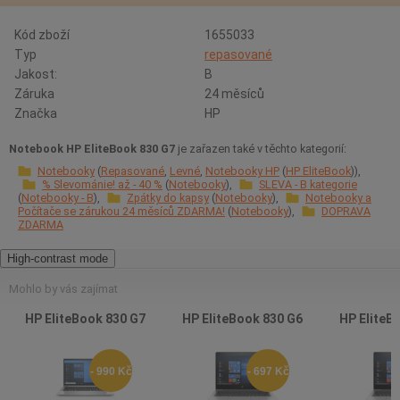
Kód zboží
1655033
Typ
repasované
Jakost:
B
Záruka
24 měsíců
Značka
HP
Notebook HP EliteBook 830 G7
je zařazen také v těchto kategorií:
Notebooky
Repasované
Levné
Notebooky HP
HP EliteBook
% Slevománie! až - 40 %
Notebooky
SLEVA - B kategorie
Notebooky - B
Zpátky do kapsy
Notebooky
Notebooky a
Počítače se zárukou 24 měsíců ZDARMA!
Notebooky
DOPRAVA
ZDARMA
High-contrast mode
Mohlo by vás zajímat
HP EliteBook 830 G7
HP EliteBook 830 G6
HP EliteB
- 990 Kč
- 697 Kč