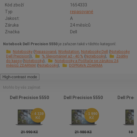
Kód zboží
1654333
Typ
repasované
Jakost:
A
Záruka
24 měsíců
Značka
Dell
Notebook Dell Precision 5550
je zařazen také v těchto kategorií:
Notebooky
Repasované
Workstation
Notebooky Dell
Notebooky
Dell Precision
% Slevománie! až - 40 %
Notebooky
Zpátky
do kapsy
Notebooky
Notebooky a Počítače se zárukou 24
měsíců ZDARMA!
Notebooky
DOPRAVA ZDARMA
High-contrast mode
Mohlo by vás zajímat
Dell Precision 5550
Dell Precision 5550
Dell Prec
- 4 339
- 1 990
Kč
Kč
21 990 Kč
21 980 Kč
18 9