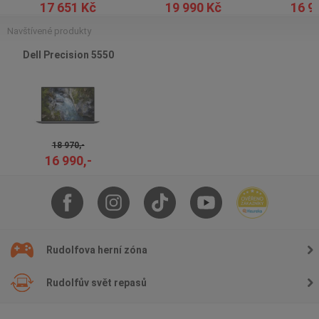
17 651 Kč
19 990 Kč
16 9
Navštívené produkty
Dell Precision 5550
18 970,-
16 990,-
Rudolfova herní zóna
Rudolfův svět repasů