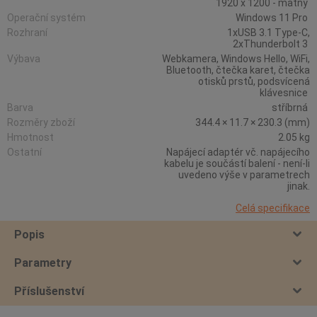
1920 x 1200 - matný
Operační systém
Windows 11 Pro
Rozhraní
1xUSB 3.1 Type-C,
2xThunderbolt 3
Výbava
Webkamera, Windows Hello, WiFi,
Bluetooth, čtečka karet, čtečka
otisků prstů, podsvícená
klávesnice
Barva
stříbrná
Rozměry zboží
344.4 × 11.7 × 230.3 (mm)
Hmotnost
2.05 kg
Ostatní
Napájecí adaptér vč. napájecího
kabelu je součástí balení - není-li
uvedeno výše v parametrech
jinak.
Celá specifikace
Popis
Parametry
Příslušenství