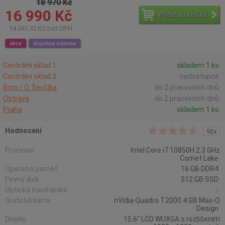
18 970 Kč
16 990 Kč
Přidat do košíku
14 041,32 Kč bez DPH
akce
doprava zdarma
Centrální sklad 1
skladem 1 ks
Centrální sklad 2
nedostupné
Brno / O. Ševčíka
do 2 pracovních dnů
Ostrava
do 2 pracovních dnů
Praha
skladem 1 ks
Hodnocení
92x
Procesor
Intel Core i7 10850H 2.3 GHz
Comet Lake
Operační paměť
16 GB DDR4
Pevný disk
512 GB SSD
Optická mechanika
-
Grafická karta
nVidia Quadro T2000 4 GB Max-Q
Design
Displej
15.6" LCD WUXGA s rozlišením