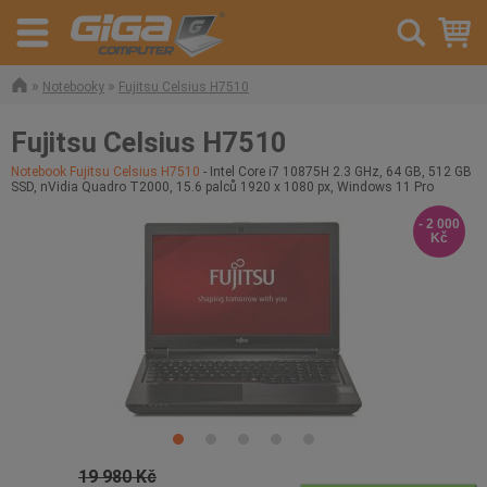
»
»
Notebooky
Fujitsu Celsius H7510
Fujitsu Celsius H7510
Notebook Fujitsu Celsius H7510
- Intel Core i7 10875H 2.3 GHz, 64 GB, 512 GB
SSD, nVidia Quadro T2000, 15.6 palců 1920 x 1080 px, Windows 11 Pro
- 2 000
Kč
19 980 Kč