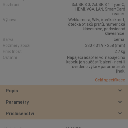
Rozhraní
3xUSB 3.0, 2xUSB 3.1 Type-C,
HDMI, VGA, LAN, SmartCard
reader
Výbava
Webkamera, WiFi, čtečka karet,
čtečka otisků prstů, numerická
klávesnice, podsvícená
klávesnice
Barva
černá
Rozměry zboží
380 × 31.9 × 258 (mm)
Hmotnost
2.7 kg
Ostatní
Napájecí adaptér vč. napájecího
kabelu je součástí balení - není-li
uvedeno výše v parametrech
jinak.
Celá specifikace
Popis
Parametry
Příslušenství