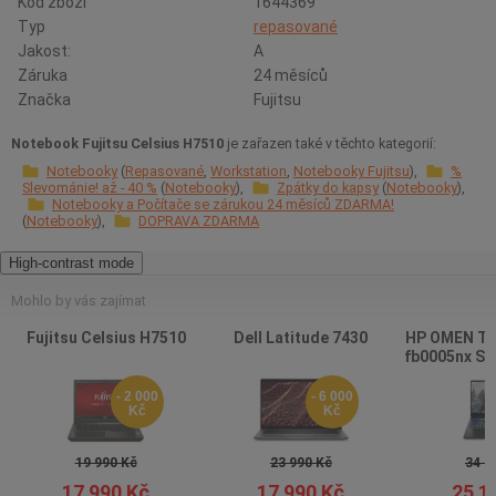
Kód zboží
1644369
Typ
repasované
Jakost:
A
Záruka
24 měsíců
Značka
Fujitsu
Notebook Fujitsu Celsius H7510
je zařazen také v těchto kategorií:
Notebooky
Repasované
Workstation
Notebooky Fujitsu
%
Slevománie! až - 40 %
Notebooky
Zpátky do kapsy
Notebooky
Notebooky a Počítače se zárukou 24 měsíců ZDARMA!
Notebooky
DOPRAVA ZDARMA
High-contrast mode
Mohlo by vás zajímat
Fujitsu Celsius H7510
Dell Latitude 7430
HP OMEN Tr
fb0005nx Sh
- 2 000
- 6 000
Kč
Kč
19 990 Kč
23 990 Kč
34 9
17 990 Kč
17 990 Kč
25 1