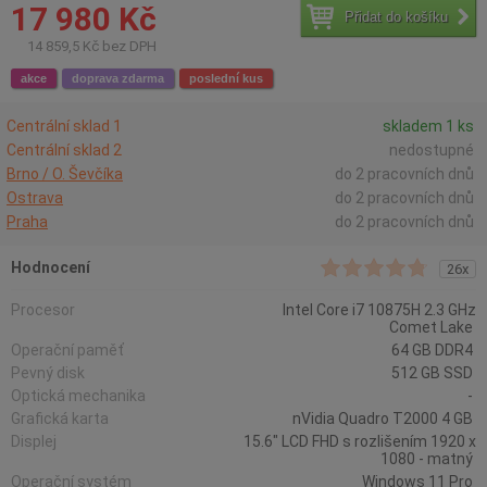
17 980 Kč
Přidat do košíku
14 859,5 Kč bez DPH
akce
doprava zdarma
poslední kus
Centrální sklad 1
skladem 1 ks
Centrální sklad 2
nedostupné
Brno / O. Ševčíka
do 2 pracovních dnů
Ostrava
do 2 pracovních dnů
Praha
do 2 pracovních dnů
Hodnocení
26x
Procesor
Intel Core i7 10875H 2.3 GHz
Comet Lake
Operační paměť
64 GB DDR4
Pevný disk
512 GB SSD
Optická mechanika
-
Grafická karta
nVidia Quadro T2000 4 GB
Displej
15.6" LCD FHD s rozlišením 1920 x
1080 - matný
Operační systém
Windows 11 Pro