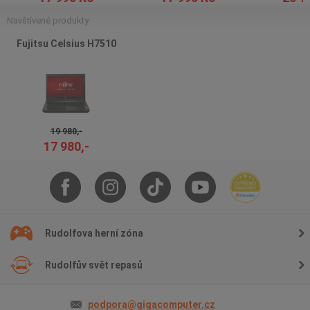
Navštívené produkty
Fujitsu Celsius H7510
19 980,-
17 980,-
Rudolfova herní zóna
Rudolfův svět repasů
podpora@gigacomputer.cz