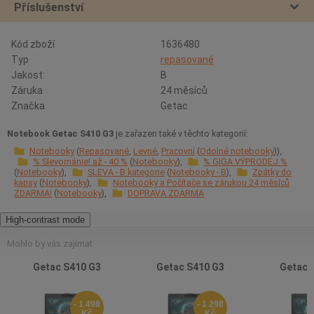
Příslušenství
Kód zboží
1636480
Typ
repasované
Jakost:
B
Záruka
24 měsíců
Značka
Getac
Notebook Getac S410 G3
je zařazen také v těchto kategorií:
Notebooky
Repasované
Levné
Pracovní
Odolné notebooky
% Slevománie! až - 40 %
Notebooky
% GIGA VÝPRODEJ %
Notebooky
SLEVA - B kategorie
Notebooky - B
Zpátky do
kapsy
Notebooky
Notebooky a Počítače se zárukou 24 měsíců
ZDARMA!
Notebooky
DOPRAVA ZDARMA
High-contrast mode
Mohlo by vás zajímat
Getac S410 G3
Getac S410 G3
Getac 
- 1 498
- 1 298
Kč
Kč