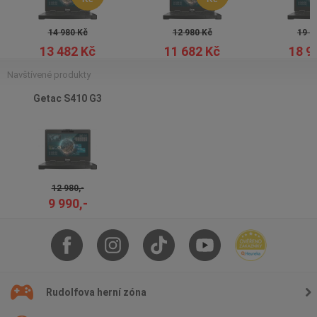
14 980 Kč
12 980 Kč
19 9
13 482 Kč
11 682 Kč
18 9
Navštívené produkty
Getac S410 G3
12 980,-
9 990,-
Rudolfova herní zóna