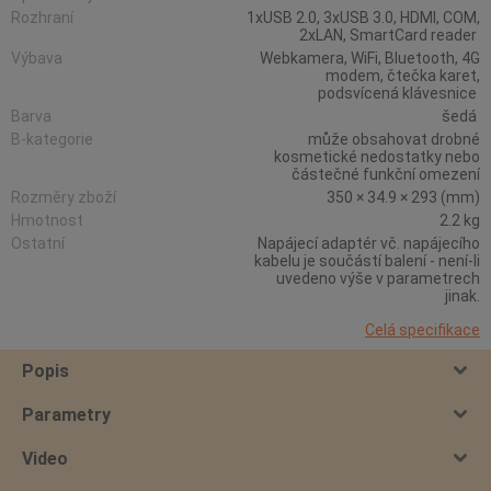
Rozhraní
1xUSB 2.0, 3xUSB 3.0, HDMI, COM,
2xLAN, SmartCard reader
Výbava
Webkamera, WiFi, Bluetooth, 4G
modem, čtečka karet,
podsvícená klávesnice
Barva
šedá
B-kategorie
může obsahovat drobné
kosmetické nedostatky nebo
částečné funkční omezení
Rozměry zboží
350 × 34.9 × 293 (mm)
Hmotnost
2.2 kg
Ostatní
Napájecí adaptér vč. napájecího
kabelu je součástí balení - není-li
uvedeno výše v parametrech
jinak.
Celá specifikace
Popis
Parametry
Video