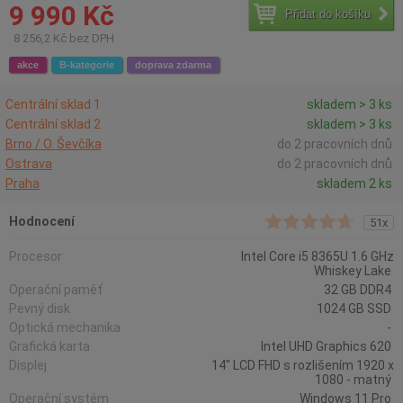
9 990 Kč
Přidat do košíku
8 256,2 Kč bez DPH
akce
B-kategorie
doprava zdarma
Centrální sklad 1
skladem > 3 ks
Centrální sklad 2
skladem > 3 ks
Brno / O. Ševčíka
do 2 pracovních dnů
Ostrava
do 2 pracovních dnů
Praha
skladem 2 ks
Hodnocení
51x
Procesor
Intel Core i5 8365U 1.6 GHz
Whiskey Lake
Operační paměť
32 GB DDR4
Pevný disk
1024 GB SSD
Optická mechanika
-
Grafická karta
Intel UHD Graphics 620
Displej
14" LCD FHD s rozlišením 1920 x
1080 - matný
Operační systém
Windows 11 Pro