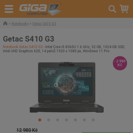
»
»
Notebooky
Getac S410 G3
Getac S410 G3
Notebook Getac S410 G3
- Intel Core i5 8365U 1.6 GHz, 32 GB, 1024 GB SSD,
Intel UHD Graphics 620, 14 palců 1920 x 1080 px, Windows 11 Pro
- 2 990
Kč
12 980 Kč