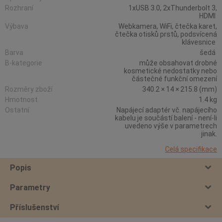
Rozhraní
1xUSB 3.0, 2xThunderbolt 3,
HDMI
Výbava
Webkamera, WiFi, čtečka karet,
čtečka otisků prstů, podsvícená
klávesnice
Barva
šedá
B-kategorie
může obsahovat drobné
kosmetické nedostatky nebo
částečné funkční omezení
Rozměry zboží
340.2 × 14 × 215.8 (mm)
Hmotnost
1.4 kg
Ostatní
Napájecí adaptér vč. napájecího
kabelu je součástí balení - není-li
uvedeno výše v parametrech
jinak.
Celá specifikace
Popis
Parametry
Příslušenství