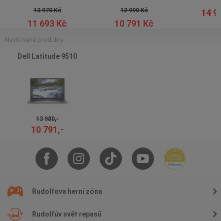
13 970 Kč
12 990 Kč
14 9
11 693 Kč
10 791 Kč
Navštívené produkty
Dell Latitude 9510
13 980,-
10 791,-
Rudolfova herní zóna
Rudolfův svět repasů