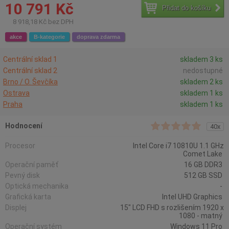
10 791 Kč
Přidat do košíku
8 918,18 Kč bez DPH
akce
B-kategorie
doprava zdarma
Centrální sklad 1
skladem 3 ks
Centrální sklad 2
nedostupné
Brno / O. Ševčíka
skladem 2 ks
Ostrava
skladem 1 ks
Praha
skladem 1 ks
Hodnocení
40x
Procesor
Intel Core i7 10810U 1.1 GHz
Comet Lake
Operační paměť
16 GB DDR3
Pevný disk
512 GB SSD
Optická mechanika
-
Grafická karta
Intel UHD Graphics
Displej
15" LCD FHD s rozlišením 1920 x
1080 - matný
Operační systém
Windows 11 Pro