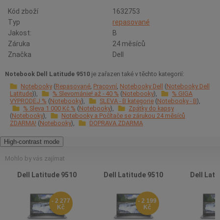
Kód zboží
1632753
Typ
repasované
Jakost:
B
Záruka
24 měsíců
Značka
Dell
Notebook Dell Latitude 9510
je zařazen také v těchto kategorií:
Notebooky
Repasované
Pracovní
Notebooky Dell
Notebooky Dell
Latitude
% Slevománie! až - 40 %
Notebooky
% GIGA
VÝPRODEJ %
Notebooky
SLEVA - B kategorie
Notebooky - B
% Sleva 1 000 Kč %
Notebooky
Zpátky do kapsy
Notebooky
Notebooky a Počítače se zárukou 24 měsíců
ZDARMA!
Notebooky
DOPRAVA ZDARMA
High-contrast mode
Mohlo by vás zajímat
Dell Latitude 9510
Dell Latitude 9510
Dell Lati
- 2 277
- 2 199
Kč
Kč