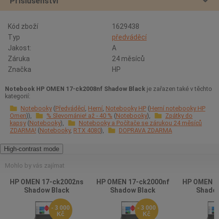
Příslušenství
Kód zboží
1629438
Typ
předváděcí
Jakost:
A
Záruka
24 měsíců
Značka
HP
Notebook HP OMEN 17-ck2008nf Shadow Black
je zařazen také v těchto
kategorií:
Notebooky
Předváděcí
Herní
Notebooky HP
Herní notebooky HP
Omen
% Slevománie! až - 40 %
Notebooky
Zpátky do
kapsy
Notebooky
Notebooky a Počítače se zárukou 24 měsíců
ZDARMA!
Notebooky
RTX 4080
DOPRAVA ZDARMA
High-contrast mode
Mohlo by vás zajímat
HP OMEN 17-ck2002ns
HP OMEN 17-ck2000nf
HP OMEN 1
Shadow Black
Shadow Black
Shadow
- 3 000
- 3 000
Kč
Kč