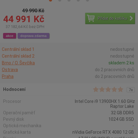
49 990 Kč
44 991 Kč
Přidat do košíku
37 182,64 Kč bez DPH
akce
doprava zdarma
Centrální sklad 1
nedostupné
Centrální sklad 2
nedostupné
Brno / O. Ševčíka
skladem 2 ks
Ostrava
do 2 pracovních dnů
Praha
do 2 pracovních dnů
Hodnocení
7x
Procesor
Intel Core i9 13900HX 1.60 GHz
Raptor Lake
Operační paměť
32 GB DDR5
Pevný disk
1024 GB SSD
Optická mechanika
-
Grafická karta
nVidia GeForce RTX 4080 12 GB