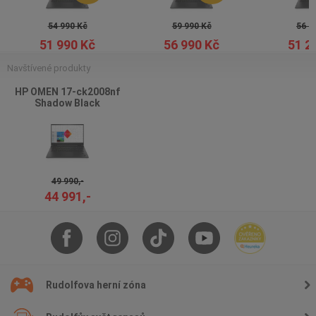
54 990 Kč
59 990 Kč
56 9
51 990 Kč
56 990 Kč
51 2
Navštívené produkty
HP OMEN 17-ck2008nf
Shadow Black
49 990,-
44 991,-
Rudolfova herní zóna