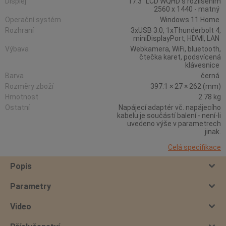
Displej
17.3" LCD WQHD s rozlišením
2560 x 1440 - matný
Operační systém
Windows 11 Home
Rozhraní
3xUSB 3.0, 1xThunderbolt 4,
miniDisplayPort, HDMI, LAN
Výbava
Webkamera, WiFi, bluetooth,
čtečka karet, podsvícená
klávesnice
Barva
černá
Rozměry zboží
397.1 × 27 × 262 (mm)
Hmotnost
2.78 kg
Ostatní
Napájecí adaptér vč. napájecího
kabelu je součástí balení - není-li
uvedeno výše v parametrech
jinak.
Celá specifikace
Popis
Parametry
Video