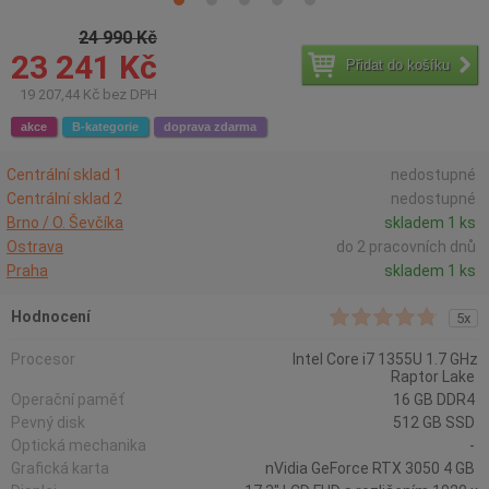
24 990 Kč
23 241 Kč
Přidat do košíku
19 207,44 Kč bez DPH
akce
B-kategorie
doprava zdarma
Centrální sklad 1
nedostupné
Centrální sklad 2
nedostupné
Brno / O. Ševčíka
skladem 1 ks
Ostrava
do 2 pracovních dnů
Praha
skladem 1 ks
Hodnocení
5x
Procesor
Intel Core i7 1355U 1.7 GHz
Raptor Lake
Operační paměť
16 GB DDR4
Pevný disk
512 GB SSD
Optická mechanika
-
Grafická karta
nVidia GeForce RTX 3050 4 GB