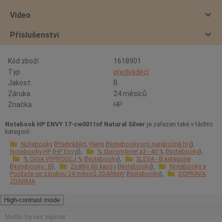
Video
Příslušenství
Kód zboží
1618901
Typ
předváděcí
Jakost:
B
Záruka
24 měsíců
Značka
HP
Notebook HP ENVY 17-cw0011nf Natural Silver
je zařazen také v těchto
kategorií:
Notebooky
Předváděcí
Herní
Notebooky pro nenáročné hry
Notebooky HP
HP Envy
% Slevománie! až - 40 %
Notebooky
% GIGA VÝPRODEJ %
Notebooky
SLEVA - B kategorie
Notebooky - B
Zpátky do kapsy
Notebooky
Notebooky a
Počítače se zárukou 24 měsíců ZDARMA!
Notebooky
DOPRAVA
ZDARMA
High-contrast mode
Mohlo by vás zajímat