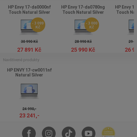
HP Envy 17-da0000nf
HP Envy 17-da0780ng
HP Envy 1
Touch Natural Silver
Touch Natural Silver
Touch Natu
- 3 099
- 3 000
Kč
Kč
30 990 Kč
28 990 Kč
29 9
27 891 Kč
25 990 Kč
26 9
Navštívené produkty
HP ENVY 17-cw0011nf
Natural Silver
24 990,-
23 241,-