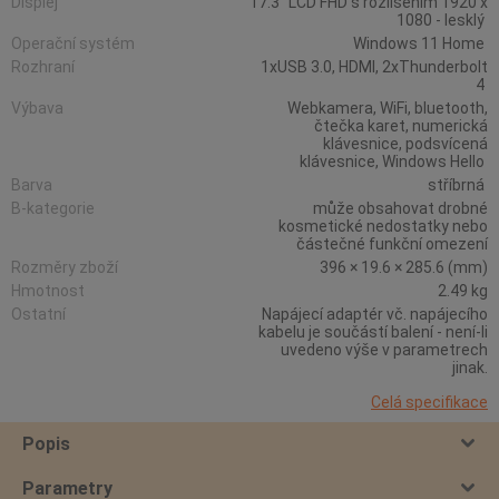
Displej
17.3" LCD FHD s rozlišením 1920 x
1080 - lesklý
Operační systém
Windows 11 Home
Rozhraní
1xUSB 3.0, HDMI, 2xThunderbolt
4
Výbava
Webkamera, WiFi, bluetooth,
čtečka karet, numerická
klávesnice, podsvícená
klávesnice, Windows Hello
Barva
stříbrná
B-kategorie
může obsahovat drobné
kosmetické nedostatky nebo
částečné funkční omezení
Rozměry zboží
396 × 19.6 × 285.6 (mm)
Hmotnost
2.49 kg
Ostatní
Napájecí adaptér vč. napájecího
kabelu je součástí balení - není-li
uvedeno výše v parametrech
jinak.
Celá specifikace
Popis
Parametry