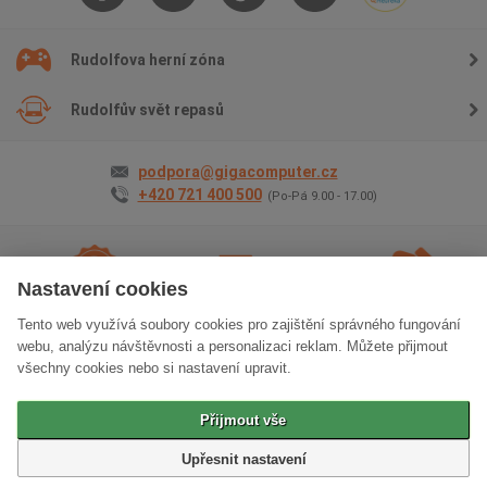
Rudolfova herní zóna
Rudolfův svět repasů
podpora@gigacomputer.cz
+420 721 400 500
(Po-Pá 9.00 - 17.00)
Nastavení cookies
Tento web využívá soubory cookies pro zajištění správného fungování
2 roky záruky
na vše
Doprava
zdarma
Osobní odběr
zdarma
webu, analýzu návštěvnosti a personalizaci reklam. Můžete přijmout
všechny cookies nebo si nastavení upravit.
Klasická verze stránek
Přijmout vše
© 2006 - 2026 GIGACOMPUTER a.s.
Upřesnit nastavení