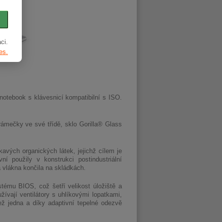
ci.
es.
 notebook s klávesnicí kompatibilní s ISO.
ámečky ve své třídě, sklo Gorilla® Glass
vých organických látek, jejichž cílem je
ní použily v konstrukci postindustriální
 vlákna končila na skládkách.
stému BIOS, což šetří velikost úložiště a
žívají ventilátory s uhlíkovými lopatkami,
ež jedna a díky adaptivní tepelné odezvě