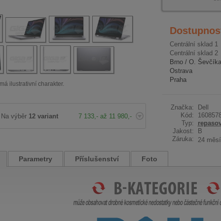
Dostupnos
Centrální sklad 1
Centrální sklad 2
Brno / O. Ševčík
Ostrava
Praha
má ilustrativní charakter.
Značka:
Dell
Kód:
160857
Na výběr
12 variant
7 133,- až 11 980,-
Typ:
repaso
Jakost:
B
Záruka:
24 měsí
Parametry
Příslušenství
Foto