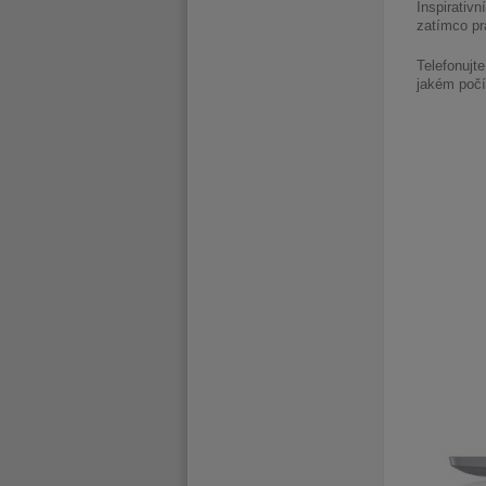
Inspirativ
zatímco pr
Telefonujt
jakém počít