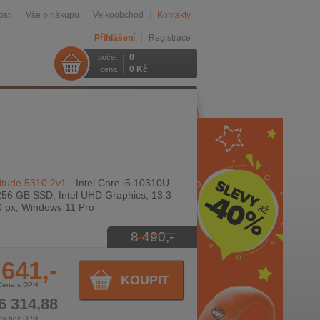
sti
Vše o nákupu
Velkoobchod
Kontakty
Přihlášení
Registrace
0
počet
0 Kč
cena
itude 5310 2v1
- Intel Core i5 10310U
256 GB SSD, Intel UHD Graphics, 13.3
0 px, Windows 11 Pro
8 490,-
 641,-
KOUPIT
Cena s DPH
6 314,88
na bez DPH