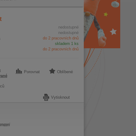
t
nedostupné
nedostupné
a
do 2 pracovních dnů
skladem 1 ks
do 2 pracovních dnů
8
Porovnat
Oblíbené
vané
ců
Vytisknout