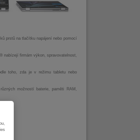
ků prstů na tlačítku napájení nebo pomocí
® nabízejí firmám výkon, spravovatelnost,
dle toho, zda je v režimu tabletu nebo
 různých možností baterie, paměti RAM,
bu,
ies