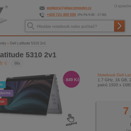
O společno
podpora@gigacomputer.cz
+420 721 400 500
(Po-Pá 9.00 - 17.00)
ooky
»
Dell Latitude 5310 2v1
Latitude 5310 2v1
88x
Notebook Dell Lat
- 849 Kč
1.7 GHz, 16 GB, 
ie
palců 1920 x 108
zdarma
kus
7
Ce