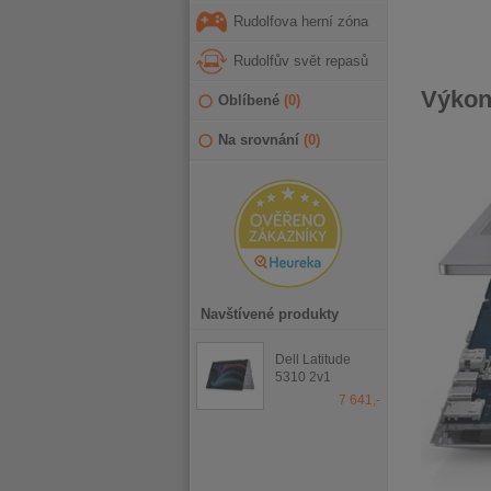
Rudolfova herní zóna
Rudolfův svět repasů
Výkon
Oblíbené
(
0
)
Na srovnání
(
0
)
Navštívené produkty
Dell Latitude
5310 2v1
7 641,-