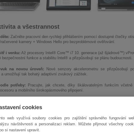
tivita a všestrannost
jděte:
Začněte pracovní den rychleji přihlášením pomocí dostupné čtečky otis
infračervené kamery + Windows Hello pro bezproblémové ověřování.
tř i venku:
Až procesory Intel® Core™ i7 10. generace (až 6jádrové™) vPro
 bezpečnostní funkce a stabilitu Intel® a přizpůsobují se plánu budoucnosti.
zvuk na novou úroveň:
Nové senzory akcelerometru se přizpůsobují po
 a umožňují tak bohatý adaptivní zvukový zážitek.
podle potřeby:
Pracujte, jak chcete, díky škálovatelným funkcím včetně
procesoru a mobilního širokopásmového připojení.
astavení cookies
nto web využívá soubory cookies pro zajištění správného fungování we
alýzu návštěvnosti a personalizaci reklam. Můžete přijmout všechny cook
bo si nastavení upravit.