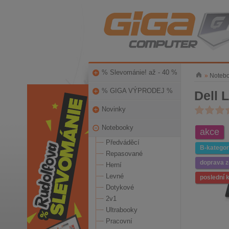
% Slevománie! až - 40 %
»
Noteb
% GIGA VÝPRODEJ %
Dell 
Novinky
Notebooky
akce
Předváděcí
B-kategor
Repasované
doprava 
Herní
Levné
poslední 
Dotykové
2v1
Ultrabooky
Pracovní