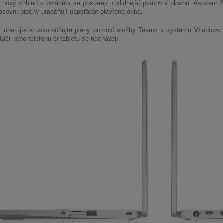
ní nový vzhled a ovládání se postarají o klidnější pracovní plochu. Asisten
acovní plochy umožňují uspořádat otevřená okna.
e, chatujte a uskutečňujte plány pomocí služby Teams v systému Windows 
ači nebo telefonu či tabletu se nacházejí.