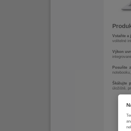
Produk
Vstaňte a 
volitelné 
Výkon uvni
integrované
Posuňte 
notebooku,
Škálujte 
úložiště, 
N
Te
an
ne