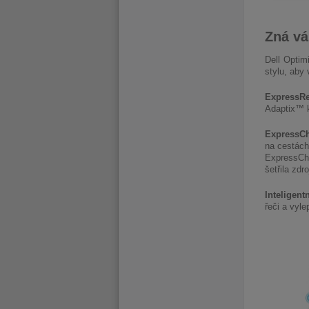
Zná vá
Dell Optim
stylu, aby 
ExpressR
Adaptix™ k
ExpressCh
na cestách
ExpressCha
šetřila zd
Inteligent
řeči a vyle