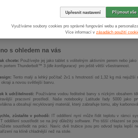
Přijmout vše
Upřesnit nastavení
Využíváme soubory cookies pro správné fungování webu a personaliza
Více informací v
zásadách použití cooki
no s ohledem na vás
jak chcete:
Používejte jej jako tablet s volitelným aktivním perem nebo jako
ým portem Thunderbolt™ 3
(dle konfigurace)
pro ještě větší všestrannost.
esign:
Tento malý a lehký počítač 2v1 s hmotností od 1,32 kg má nejužší r
 okraji a novou světlejší barvu.
k k udržitelnosti:
Používáme vodou ředitelné barvy s nízkým obsahem těka
dravější pracovní prostředí. Naše notebooky Latitude řady 5000 jako prv
vlákna a obsahují recyklovaný materiál, který zabraňuje tomu, aby karbonová
ychle, zůstaňte v pohodě:
IT oddělení nyní může řídit teplotu v rámci sy
T oddělení soustředit se na jiný důležitý software. Pro tišší chlazení se pou
ůžete soustředit na práci. Navíc dvě trubice jsou pro odvod tepla lepší n
ařízení na klíně chladnější než na stole.