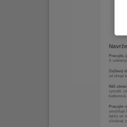
Navrže
Pracujte, 
S voliteln
Zvýšený d
od okraje k
Náš závaze
vytvořit z
karbonová 
Pracujte r
umožňuje I
takže se m
zůstávají z