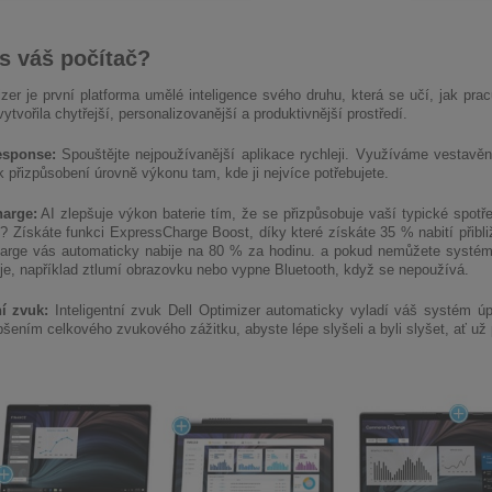
s váš počítač?
izer je první platforma umělé inteligence svého druhu, která se učí, jak pr
vytvořila chytřejší, personalizovanější a produktivnější prostředí.
esponse:
Spouštějte nejpoužívanější aplikace rychleji. Využíváme vestavěno
 přizpůsobení úrovně výkonu tam, kde ji nejvíce potřebujete.
arge:
AI zlepšuje výkon baterie tím, že se přizpůsobuje vaší typické spotře
? Získáte funkci ExpressCharge Boost, díky které získáte 35 % nabití přib
rge vás automaticky nabije na 80 % za hodinu. a pokud nemůžete systém 
roje, například ztlumí obrazovku nebo vypne Bluetooth, když se nepoužívá.
ní zvuk:
Inteligentní zvuk Dell Optimizer automaticky vyladí váš systém úp
pšením celkového zvukového zážitku, abyste lépe slyšeli a byli slyšet, ať už 