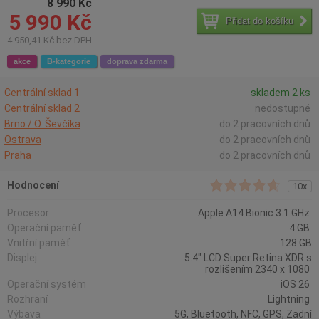
8 990 Kč
5 990 Kč
Přidat do košíku
4 950,41 Kč bez DPH
akce
B-kategorie
doprava zdarma
Centrální sklad 1
skladem 2 ks
Centrální sklad 2
nedostupné
Brno / O. Ševčíka
do 2 pracovních dnů
Ostrava
do 2 pracovních dnů
Praha
do 2 pracovních dnů
Hodnocení
10x
Procesor
Apple A14 Bionic 3.1 GHz
Operační paměť
4 GB
Vnitřní paměť
128 GB
Displej
5.4" LCD Super Retina XDR s
rozlišením 2340 x 1080
Operační systém
iOS 26
Rozhraní
Lightning
Výbava
5G, Bluetooth, NFC, GPS, Zadní