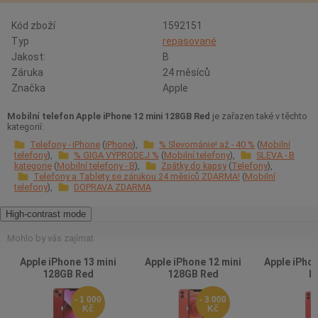
Kód zboží
1592151
Typ
repasované
Jakost:
B
Záruka
24 měsíců
Značka
Apple
Mobilní telefon Apple iPhone 12 mini 128GB Red
je zařazen také v těchto
kategorií:
Telefony - iPhone
iPhone
% Slevománie! až - 40 %
Mobilní
telefony
% GIGA VÝPRODEJ %
Mobilní telefony
SLEVA - B
kategorie
Mobilní telefony - B
Zpátky do kapsy
Telefony
Telefony a Tablety se zárukou 24 měsíců ZDARMA!
Mobilní
telefony
DOPRAVA ZDARMA
High-contrast mode
Mohlo by vás zajímat
Apple iPhone 13 mini
Apple iPhone 12 mini
Apple iPho
128GB Red
128GB Red
R
- 1 000
- 3 000
Kč
Kč