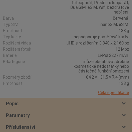
fotoaparát, Přední fotoaparát,
DualSIM, eSIM, Wifi, bezdrátové
nabíjení
Barva
červená
Typ SIM
nanoSIM, eSIM
Hmotnost
133 g
Typ karty
nepodporuje paměťové karty
Rozlišení videa
UHD s rozlišením 3 840 x 2 160 px
Rozlišení fotek
12 Mpx
Baterie
Li-Pol 2227 mAh
B-kategorie
může obsahovat drobné
kosmetické nedostatky nebo
částečné funkční omezení
Rozměry zboží
64.2 × 131.5 × 7.4 (mm)
Hmotnost
133 g
Celá specifikace
Popis
Parametry
Příslušenství