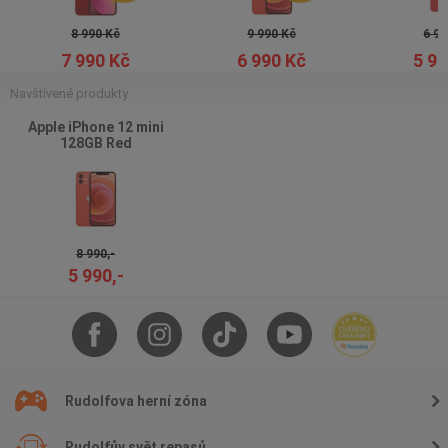
8 990 Kč
9 990 Kč
6 99
7 990 Kč
6 990 Kč
5 99
Navštívené produkty
Apple iPhone 12 mini
128GB Red
8 990,-
5 990,-
Rudolfova herní zóna
Rudolfův svět repasů