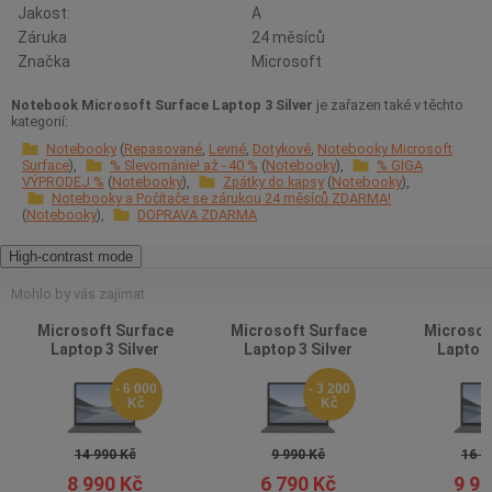
Jakost:
A
Záruka
24 měsíců
Značka
Microsoft
Notebook Microsoft Surface Laptop 3 Silver
je zařazen také v těchto
kategorií:
Notebooky
Repasované
Levné
Dotykové
Notebooky Microsoft
Surface
% Slevománie! až - 40 %
Notebooky
% GIGA
VÝPRODEJ %
Notebooky
Zpátky do kapsy
Notebooky
Notebooky a Počítače se zárukou 24 měsíců ZDARMA!
Notebooky
DOPRAVA ZDARMA
High-contrast mode
Mohlo by vás zajímat
Microsoft Surface
Microsoft Surface
Microsof
Laptop 3 Silver
Laptop 3 Silver
Laptop 
- 6 000
- 3 200
Kč
Kč
14 990 Kč
9 990 Kč
16 9
8 990 Kč
6 790 Kč
9 99