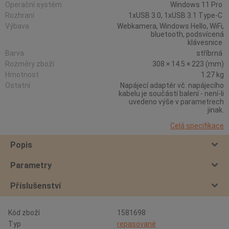
Operační systém
Windows 11 Pro
Rozhraní
1xUSB 3.0, 1xUSB 3.1 Type-C
Výbava
Webkamera, Windows Hello, WiFi,
bluetooth, podsvícená
klávesnice
Barva
stříbrná
Rozměry zboží
308 × 14.5 × 223 (mm)
Hmotnost
1.27 kg
Ostatní
Napájecí adaptér vč. napájecího
kabelu je součástí balení - není-li
uvedeno výše v parametrech
jinak.
Celá specifikace
Popis
Parametry
Příslušenství
Kód zboží
1581698
Typ
repasované