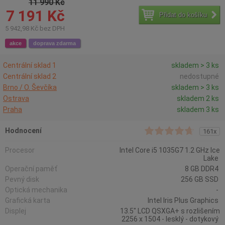
11 990 Kč
7 191 Kč
Přidat do košíku
5 942,98 Kč bez DPH
akce
doprava zdarma
Centrální sklad 1
skladem > 3 ks
Centrální sklad 2
nedostupné
Brno / O. Ševčíka
skladem > 3 ks
Ostrava
skladem 2 ks
Praha
skladem 3 ks
Hodnocení
161x
Procesor
Intel Core i5 1035G7 1.2 GHz Ice
Lake
Operační paměť
8 GB DDR4
Pevný disk
256 GB SSD
Optická mechanika
-
Grafická karta
Intel Iris Plus Graphics
Displej
13.5" LCD QSXGA+ s rozlišením
2256 x 1504 - lesklý - dotykový