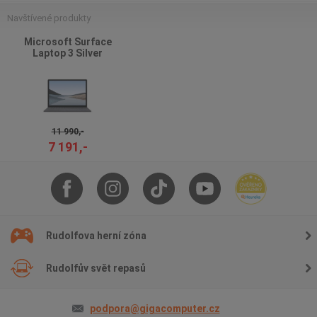
Navštívené produkty
Microsoft Surface
Laptop 3 Silver
11 990,-
7 191,-
Rudolfova herní zóna
Rudolfův svět repasů
podpora@gigacomputer.cz