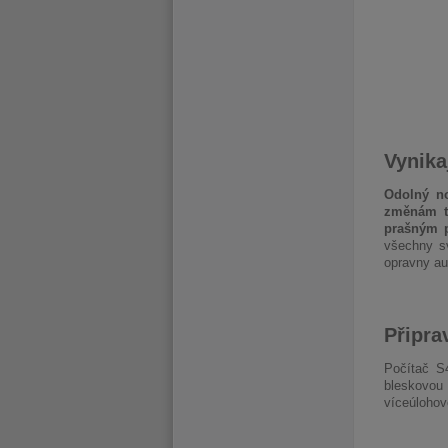
Vynika
Odolný n
změnám t
prašným 
všechny sv
opravny au
Připra
Počítač S4
bleskovou 
víceúloho