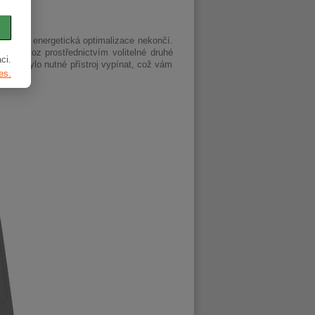
 ale tím energetická optimalizace nekončí.
ý provoz prostřednictvím volitelné druhé
ci.
iž by bylo nutné přístroj vypínat, což vám
es.