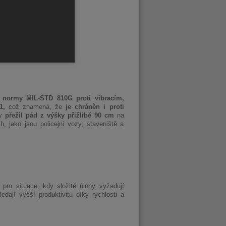
e
normy MIL-STD 810G proti vibracím,
1,
což znamená, že
je chráněn i proti
by
přežil pád z výšky přižlibě 90 cm
na
 jako jsou policejní vozy, staveniště a
 pro situace, kdy složité úlohy vyžadují
edají vyšší produktivitu díky rychlosti a