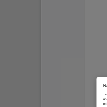
N
Te
an
ne