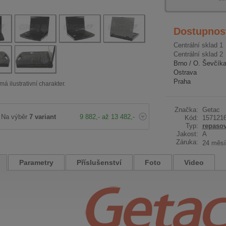
Dostupnos
Centrální sklad 1
Centrální sklad 2
Brno / O. Ševčík
Ostrava
Praha
má ilustrativní charakter.
Značka:
Getac
Na výběr
7 variant
9 882,- až 13 482,-
Kód:
157121
Typ:
repaso
Jakost:
A
Záruka:
24 měsí
Parametry
Příslušenství
Foto
Video