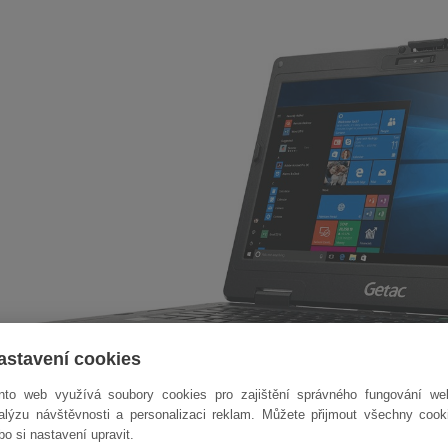
astavení cookies
nto web využívá soubory cookies pro zajištění správného fungování we
alýzu návštěvnosti a personalizaci reklam. Můžete přijmout všechny cook
bo si nastavení upravit.