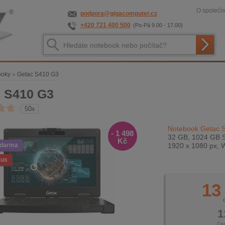
O společno
podpora@gigacomputer.cz
+420 721 400 500
(Po-Pá 9.00 - 17.00)
ooky
»
Getac S410 G3
 S410 G3
50x
Notebook Getac 
- 1 498
32 GB, 1024 GB S
Kč
zdarma
1920 x 1080 px, 
kus
13
1
Ce