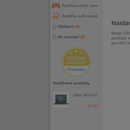
Rudolfova herní zóna
Rudolfův svět repasů
Nastav
Oblíbené
(
0
)
Model S410
Na srovnání
(
0
)
pochlubit 
pro větší f
Navštívené produkty
Getac S410 G3
13 482,-