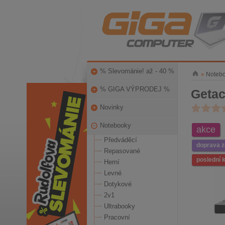
% Slevománie! až - 40 %
»
Noteb
% GIGA VÝPRODEJ %
Getac
Novinky
Notebooky
akce
Předváděcí
doprava 
Repasované
poslední 
Herní
Levné
Dotykové
2v1
Ultrabooky
Pracovní