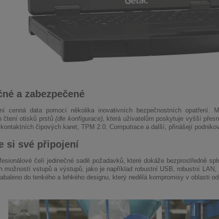
čné a zabezpečené
í cenná data pomocí několika inovativních bezpečnostních opatření. Mo
 čtení otisků prstů
(dle konfigurace)
, která uživatelům poskytuje vyšší přes
zkontaktních čipových karet, TPM 2.0, Computrace a další, přinášejí podniko
e si své připojení
fesionálové čelí jedinečné sadě požadavků, které dokáže bezprostředně spl
h možností vstupů a výstupů, jako je například robustní USB, robustní LAN
zabaleno do tenkého a lehkého designu, který nedělá kompromisy v oblasti od