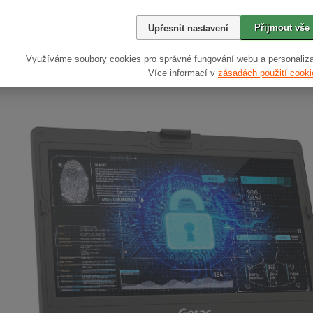
ržitý výkon
Přijmout vše
Upřesnit nastavení
aterie notebooku S410 je navržena pro dlouhotrvající provoz na plnou směnu,
 baterie S410 s možností výměny za provozu pohodlně podporuje nepřetržit
Využíváme soubory cookies pro správné fungování webu a personaliza
ato špičková koncepce v oboru umožňuje uživatelům vyměnit hlavní baterii, an
Více informací v
zásadách použití cooki
covat na dlouhých výpočetních úlohách.