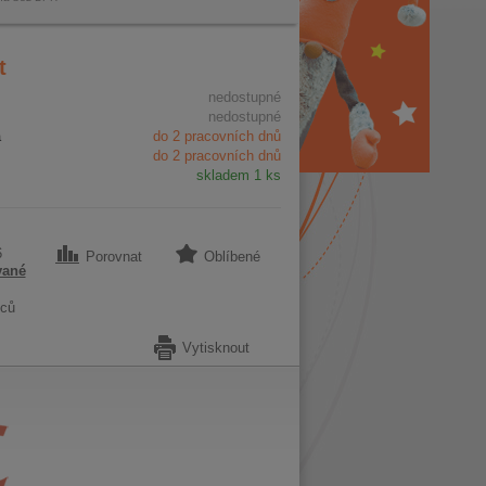
t
nedostupné
nedostupné
a
do 2 pracovních dnů
do 2 pracovních dnů
skladem 1 ks
6
Porovnat
Oblíbené
vané
ců
Vytisknout