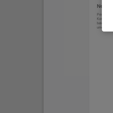
Nepřet
Primární b
Konstrukce
baterie. T
umožní pra