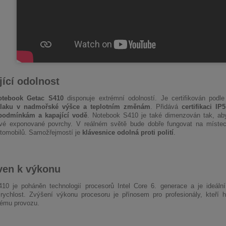
jící odolnost
otebook Getac S410
disponuje extrémní odolností. Je certifikován podl
laku v nadmořské výšce a teplotním změnám
. Přidává
certifikaci IP5
podmínkám a kapající vodě
. Notebook S410 je také dimenzován tak, a
é exponované povrchy. V reálném světě bude dobře fungovat na místech,
tomobilů. Samožřejmostí je
klávesnice odolná proti polití
.
ven k výkonu
10 je poháněn technologií procesorů Intel Core 6. generace a je ideální
rychlost. Zvýšení výkonu procesoru je přínosem pro profesionály, kteří hl
vému provozu.