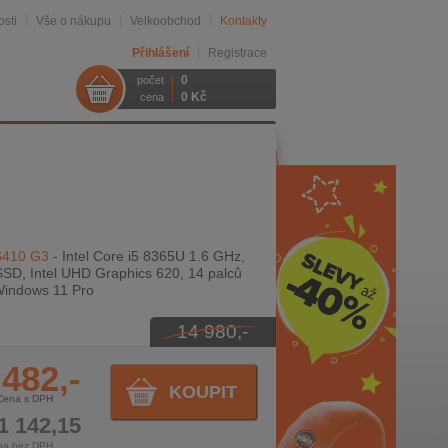
sti
Vše o nákupu
Velkoobchod
Kontakty
Přihlášení
Registrace
0
počet
0 Kč
cena
S410 G3
- Intel Core i5 8365U 1.6 GHz,
SD, Intel UHD Graphics 620, 14 palců
Windows 11 Pro
14 980,-
 482,-
KOUPIT
Cena s DPH
1 142,15
na bez DPH