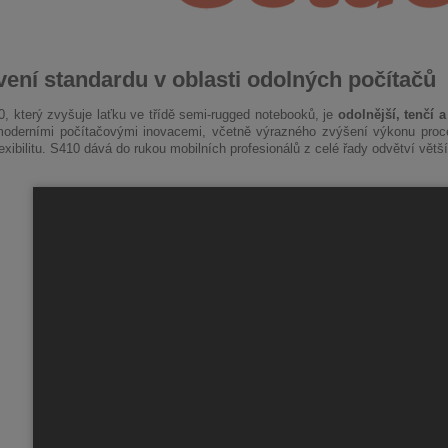
ení standardu v oblasti odolných počítačů
, který zvyšuje laťku ve třídě
semi-rugged
notebooků, je
odolnější, tenčí a
moderními počítačovými inovacemi, včetně výrazného zvýšení výkonu proce
lexibilitu. S410 dává do rukou mobilních profesionálů z celé řady odvětví větš