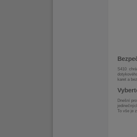
Bezpe
S410 chrán
dotykového
karet a be
Vybert
Dnešní pro
jedinečnýc
To vše je 