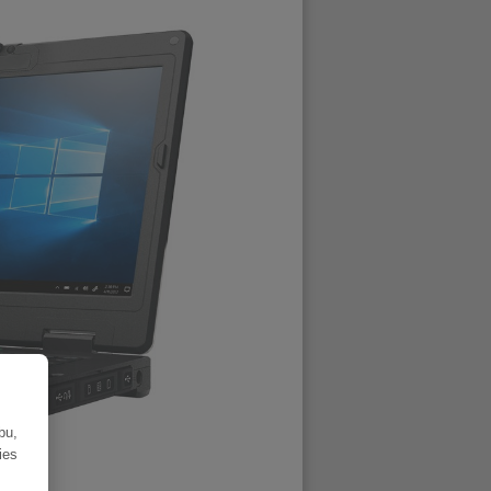
bu,
ies