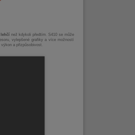
 lehčí
než kdykoli předtím. S410 se může
soru, vylepšené grafiky a více možností
í výkon a přizpůsobivost.