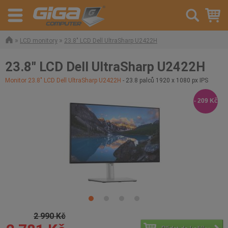
»
»
LCD monitory
23.8" LCD Dell UltraSharp U2422H
23.8" LCD Dell UltraSharp U2422H
Monitor 23.8" LCD Dell UltraSharp U2422H
- 23.8 palců 1920 x 1080 px IPS
- 209 Kč
2 990 Kč