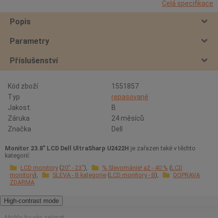
Celá specifikace
Popis
Parametry
Příslušenství
Kód zboží
1551857
Typ
repasované
Jakost:
B
Záruka
24 měsíců
Značka
Dell
Monitor 23.8" LCD Dell UltraSharp U2422H
je zařazen také v těchto
kategorií:
LCD monitory
20" - 23"
% Slevománie! až - 40 %
LCD
monitory
SLEVA - B kategorie
LCD monitory - B
DOPRAVA
ZDARMA
High-contrast mode
Mohlo by vás zajímat