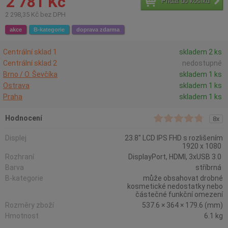
2 781 Kč
Přidat do košíku
2 298,35 Kč bez DPH
akce
B-kategorie
doprava zdarma
Centrální sklad 1
skladem 2 ks
Centrální sklad 2
nedostupné
Brno / O. Ševčíka
skladem 1 ks
Ostrava
skladem 1 ks
Praha
skladem 1 ks
Hodnocení
8x
Displej
23.8" LCD IPS FHD s rozlišením
1920 x 1080
Rozhraní
DisplayPort, HDMI, 3xUSB 3.0
Barva
stříbrná
B-kategorie
může obsahovat drobné
kosmetické nedostatky nebo
částečné funkční omezení
Rozměry zboží
537.6 × 364 × 179.6 (mm)
Hmotnost
6.1 kg