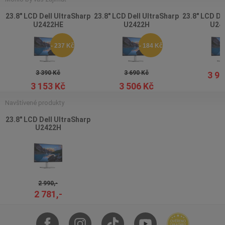
23.8" LCD Dell UltraSharp
23.8" LCD Dell UltraSharp
23.8" LCD De
U2422HE
U2422H
U24
- 237 Kč
- 184 Kč
3 390 Kč
3 690 Kč
3 99
3 153 Kč
3 506 Kč
Navštívené produkty
23.8" LCD Dell UltraSharp
U2422H
2 990,-
2 781,-