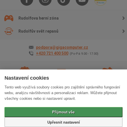
Rudolfova herní zóna
Rudolfův svět repasů
podpora@gigacomputer.cz
+420 721 400 500
(Po-Pá 9.00 - 17.00)
Nastavení cookies
Tento web využívá soubory cookies pro zajištění správného fungování
2 roky záruky
na vše
Doprava
zdarma
Osobní odběr
zdarma
webu, analýzu návštěvnosti a personalizaci reklam. Můžete přijmout
všechny cookies nebo si nastavení upravit.
Klasická verze stránek
Přijmout vše
© 2006 - 2026 GIGACOMPUTER a.s.
Upřesnit nastavení