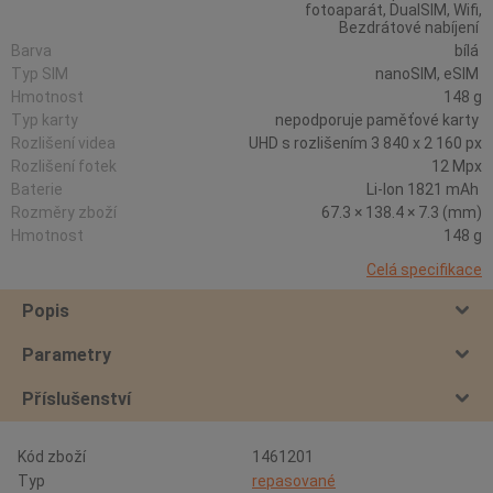
fotoaparát, DualSIM, Wifi,
Bezdrátové nabíjení
Barva
bílá
Typ SIM
nanoSIM, eSIM
Hmotnost
148 g
Typ karty
nepodporuje paměťové karty
Rozlišení videa
UHD s rozlišením 3 840 x 2 160 px
Rozlišení fotek
12 Mpx
Baterie
Li-Ion 1821 mAh
Rozměry zboží
67.3 × 138.4 × 7.3 (mm)
Hmotnost
148 g
Celá specifikace
Popis
Parametry
Příslušenství
Kód zboží
1461201
Typ
repasované