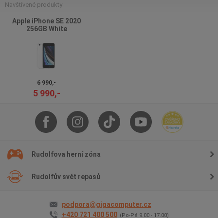
Navštívené produkty
Apple iPhone SE 2020
256GB White
6 990,-
5 990,-
Rudolfova herní zóna
Rudolfův svět repasů
podpora@gigacomputer.cz
+420 721 400 500
(Po-Pá 9.00 - 17.00)