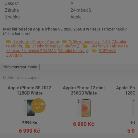
Jakost:
A
Záruka
24 měsíců
Značka
Apple
Mobilní telefon Apple iPhone SE 2020 256GB White
je zařazen také v
těchto kategorií:
Telefony - iPhone
iPhone
% Slevománie! až - 40 %
Mobilní
telefony
Zpátky do kapsy
Telefony
Telefony a Tablety se
zárukou 24 měsíců ZDARMA!
Mobilní telefony
DOPRAVA
ZDARMA
High-contrast mode
Mohlo by vás zajímat
Apple iPhone SE 2022
Apple iPhone 12 mini
Apple iPho
128GB White
256GB White
128GB
- 1 000
Kč
7 990 Kč
6 99
6 990 Kč
6 990 Kč
5 99