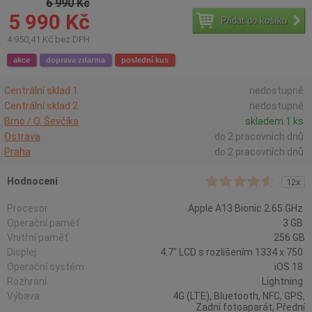
6 990 Kč
5 990 Kč
Přidat do košíku
4 950,41 Kč bez DPH
akce
doprava zdarma
poslední kus
Centrální sklad 1
nedostupné
Centrální sklad 2
nedostupné
Brno / O. Ševčíka
skladem 1 ks
Ostrava
do 2 pracovních dnů
Praha
do 2 pracovních dnů
Hodnocení
12x
Procesor
Apple A13 Bionic 2.65 GHz
Operační paměť
3 GB
Vnitřní paměť
256 GB
Displej
4.7" LCD s rozlišením 1334 x 750
Operační systém
iOS 18
Rozhraní
Lightning
Výbava
4G (LTE), Bluetooth, NFC, GPS,
Zadní fotoaparát, Přední