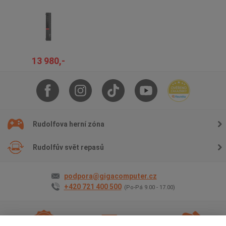
13 980,-
Rudolfova herní zóna
Rudolfův svět repasů
podpora@gigacomputer.cz
+420 721 400 500
(Po-Pá 9.00 - 17.00)