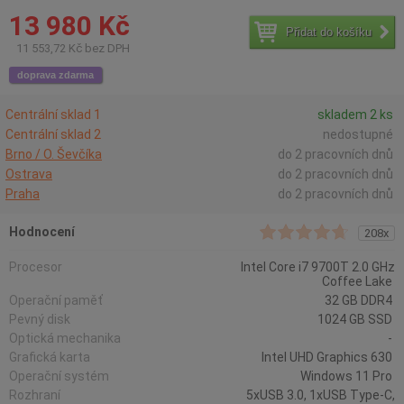
13 980 Kč
Přidat do košíku
11 553,72 Kč bez DPH
doprava zdarma
Centrální sklad 1
skladem 2 ks
Centrální sklad 2
nedostupné
Brno / O. Ševčíka
do 2 pracovních dnů
Ostrava
do 2 pracovních dnů
Praha
do 2 pracovních dnů
Hodnocení
208x
Procesor
Intel Core i7 9700T 2.0 GHz
Coffee Lake
Operační paměť
32 GB DDR4
Pevný disk
1024 GB SSD
Optická mechanika
-
Grafická karta
Intel UHD Graphics 630
Operační systém
Windows 11 Pro
Rozhraní
5xUSB 3.0, 1xUSB Type-C,