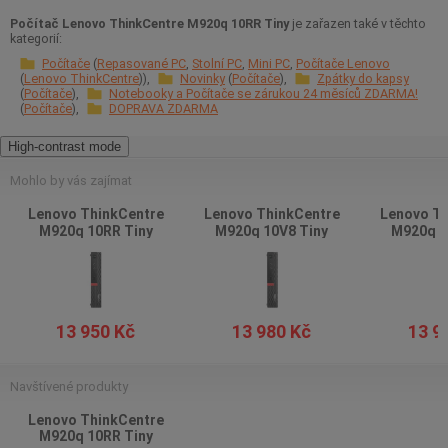
Počítač Lenovo ThinkCentre M920q 10RR Tiny
je zařazen také v těchto
kategorií:
Počítače
Repasované PC
Stolní PC
Mini PC
Počítače Lenovo
Lenovo ThinkCentre
Novinky
Počítače
Zpátky do kapsy
Počítače
Notebooky a Počítače se zárukou 24 měsíců ZDARMA!
Počítače
DOPRAVA ZDARMA
High-contrast mode
Mohlo by vás zajímat
Lenovo ThinkCentre
Lenovo ThinkCentre
Lenovo Th
M920q 10RR Tiny
M920q 10V8 Tiny
M920q 1
13 950 Kč
13 980 Kč
13 9
Navštívené produkty
Lenovo ThinkCentre
M920q 10RR Tiny