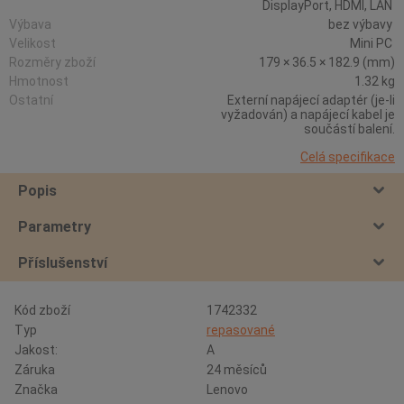
DisplayPort, HDMI, LAN
Výbava
bez výbavy
Velikost
Mini PC
Rozměry zboží
179 × 36.5 × 182.9 (mm)
Hmotnost
1.32 kg
Ostatní
Externí napájecí adaptér (je-li
vyžadován) a napájecí kabel je
součástí balení.
Celá specifikace
Popis
Parametry
Příslušenství
Kód zboží
1742332
Typ
repasované
Jakost:
A
Záruka
24 měsíců
Značka
Lenovo