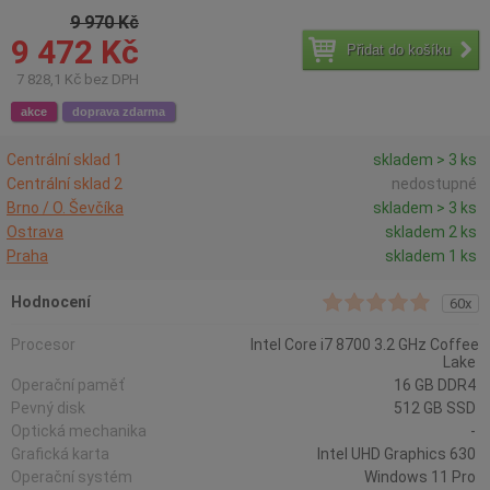
9 970 Kč
9 472 Kč
Přidat do košíku
7 828,1 Kč bez DPH
akce
doprava zdarma
Centrální sklad 1
skladem > 3 ks
Centrální sklad 2
nedostupné
Brno / O. Ševčíka
skladem > 3 ks
Ostrava
skladem 2 ks
Praha
skladem 1 ks
Hodnocení
60x
Procesor
Intel Core i7 8700 3.2 GHz Coffee
Lake
Operační paměť
16 GB DDR4
Pevný disk
512 GB SSD
Optická mechanika
-
Grafická karta
Intel UHD Graphics 630
Operační systém
Windows 11 Pro