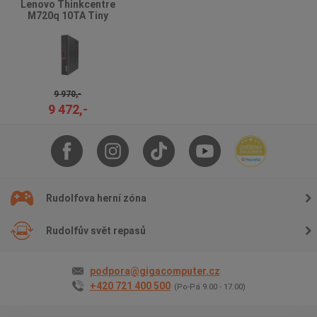
Lenovo Thinkcentre
M720q 10TA Tiny
9 970,-
9 472,-
Rudolfova herní zóna
Rudolfův svět repasů
podpora@gigacomputer.cz
+420 721 400 500
(Po-Pá 9.00 - 17.00)