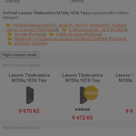
Značka
Lenovo
Počítač Lenovo Thinkcentre M720q 10TA Tiny
je zařazen také v těchto
kategorií:
Počítače
Repasované PC
Stolní PC
Mini PC
Pracovní PC
Počítače
Lenovo
Lenovo ThinkCentre
% Slevománie! až - 40 %
Počítače
Novinky
Počítače
Zpátky do kapsy
Počítače
Notebooky a Počítače se zárukou 24 měsíců ZDARMA!
Počítače
DOPRAVA ZDARMA
High-contrast mode
Mohlo by vás zajímat
Lenovo Thinkcentre
Lenovo Thinkcentre
Lenovo Th
M720q 10TA Tiny
M720q 10T8 Tiny
M720q 1
- 498 Kč
9 970 Kč
9 970 Kč
9 97
9 472 Kč
Navštívené produkty