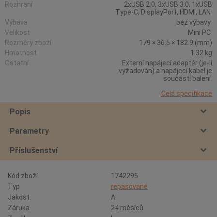
Rozhraní
2xUSB 2.0, 3xUSB 3.0, 1xUSB
Type-C, DisplayPort, HDMI, LAN
Výbava
bez výbavy
Velikost
Mini PC
Rozměry zboží
179 × 36.5 × 182.9 (mm)
Hmotnost
1.32 kg
Ostatní
Externí napájecí adaptér (je-li
vyžadován) a napájecí kabel je
součástí balení.
Celá specifikace
Popis
Parametry
Příslušenství
Kód zboží
1742295
Typ
repasované
Jakost:
A
Záruka
24 měsíců