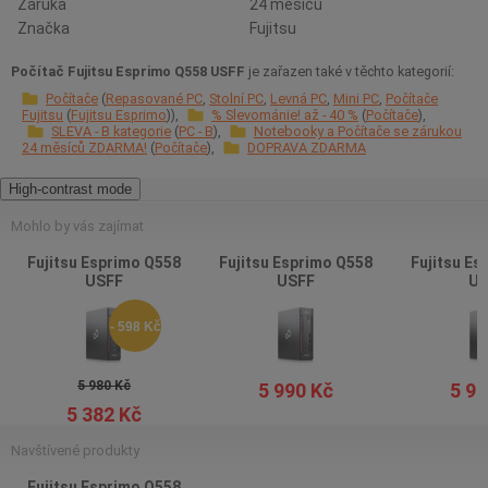
Záruka
24 měsíců
Značka
Fujitsu
Počítač Fujitsu Esprimo Q558 USFF
je zařazen také v těchto kategorií:
Počítače
Repasované PC
Stolní PC
Levná PC
Mini PC
Počítače
Fujitsu
Fujitsu Esprimo
% Slevománie! až - 40 %
Počítače
SLEVA - B kategorie
PC - B
Notebooky a Počítače se zárukou
24 měsíců ZDARMA!
Počítače
DOPRAVA ZDARMA
High-contrast mode
Mohlo by vás zajímat
Fujitsu Esprimo Q558
Fujitsu Esprimo Q558
Fujitsu Es
USFF
USFF
US
- 598 Kč
5 980 Kč
5 990 Kč
5 96
5 382 Kč
Navštívené produkty
Fujitsu Esprimo Q558