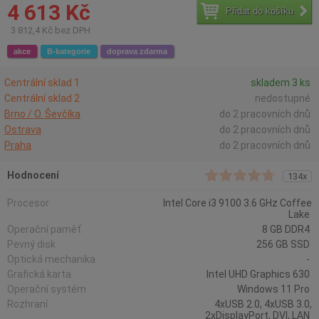
4 613 Kč
Přidat do košíku
3 812,4 Kč bez DPH
akce
B-kategorie
doprava zdarma
Centrální sklad 1
skladem 3 ks
Centrální sklad 2
nedostupné
Brno / O. Ševčíka
do 2 pracovních dnů
Ostrava
do 2 pracovních dnů
Praha
do 2 pracovních dnů
Hodnocení
134x
Procesor
Intel Core i3 9100 3.6 GHz Coffee
Lake
Operační paměť
8 GB DDR4
Pevný disk
256 GB SSD
Optická mechanika
-
Grafická karta
Intel UHD Graphics 630
Operační systém
Windows 11 Pro
Rozhraní
4xUSB 2.0, 4xUSB 3.0,
2xDisplayPort, DVI, LAN