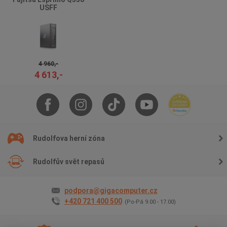
USFF
4 960,-
4 613,-
Rudolfova herní zóna
Rudolfův svět repasů
podpora@gigacomputer.cz
+420 721 400 500
(Po-Pá 9.00 - 17.00)