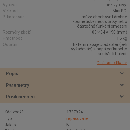
Výbava
bez výbavy
Velikost
Mini PC
B-kategorie
může obsahovat drobné
kosmetické nedostatky nebo
částečné funkční omezení
Rozměry zboží
185 × 54 × 190 (mm)
Hmotnost
1.6 kg
Ostatní
Externí napájecí adaptér (je-li
vyžadován) a napájecí kabel je
součástí balení.
Celá specifikace
Popis
Parametry
Příslušenství
Kód zboží
1737924
Typ
repasované
Jakost:
B