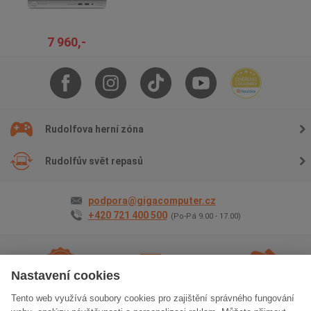
7 960,-
Rudolfova herní zóna
Rudolfův svět repasů
podpora@gigacomputer.cz
+420 721 400 500
(Po-Pá 9.00 - 17.00)
Nastavení cookies
Tento web využívá soubory cookies pro zajištění správného fungování
2 roky záruky
na vše
Doprava
zdarma
Osobní odběr
zdarma