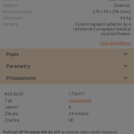
Velikost
Desktop
Rozměry zboží
270 × 95 × 296 (mm)
Hmotnost
4.6 kg
Ostatní
Externí napájecí adaptér (je-li
vyžadován) a napájecí kabel je
součástí balení.
Celá specifikace
Popis
Parametry
Příslušenství
Kód zboží
1736411
Typ
repasované
Jakost:
A
Záruka
24 měsíců
Značka
HP
Počítač HP ProDesk 400 G6 SFF
je zařazen také v těchto kategorií: