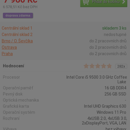
Přidat do košíku
6 578,51 Kč bez DPH
doprava zdarma
Centrální sklad 1
skladem 3 ks
Centrální sklad 2
nedostupné
Brno / O. Ševčíka
do 2 pracovních dnů
Ostrava
do 2 pracovních dnů
Praha
do 2 pracovních dnů
Hodnocení
282x
Procesor
Intel Core i5 9500 3.0 GHz Coffee
Lake
Operační paměť
16 GB DDR4
Pevný disk
256 GB SSD
Optická mechanika
-
Grafická karta
Intel UHD Graphics 630
Operační systém
Windows 11 Pro
Rozhraní
4xUSB 2.0, 4xUSB 3.0,
2xDisplayPort, VGA, LAN
Výbava
bez výbavy