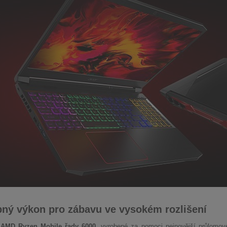
ný výkon pro zábavu ve vysokém rozlišení
y
AMD Ryzen Mobile řady 6000
, vyrobené za pomoci nejnovější průlomov