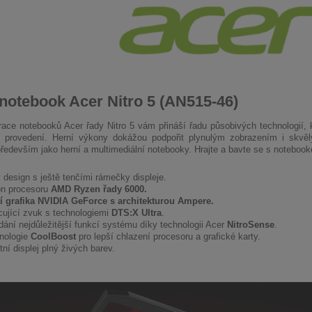
notebook Acer Nitro 5 (AN515-46)
race notebooků Acer řady Nitro 5 vám přináší řadu působivých technologií, 
 provedení. Herní výkony dokážou podpořit plynulým zobrazením i sk
ředevším jako herní a multimediální notebooky. Hrajte a bavte se s notebook
 design s ještě tenčími rámečky displeje.
n procesoru
AMD Ryzen řady 6000.
í grafika NVIDIA GeForce s architekturou Ampere.
cující zvuk s technologiemi
DTS:X Ultra
.
dání nejdůležitější funkcí systému díky technologii Acer
NitroSense
.
nologie
CoolBoost
pro lepší chlazení procesoru a grafické karty.
tní displej plný živých barev.