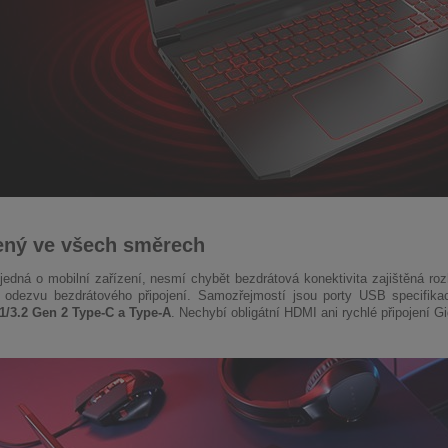
ený ve všech směrech
 jedná o mobilní zařízení, nesmí chybět bezdrátová konektivita zajištěná r
a odezvu bezdrátového připojení. Samozřejmostí jsou porty USB specifik
1/3.2 Gen 2 Type-C a Type-A
. Nechybí obligátní HDMI ani rychlé připojení Gi