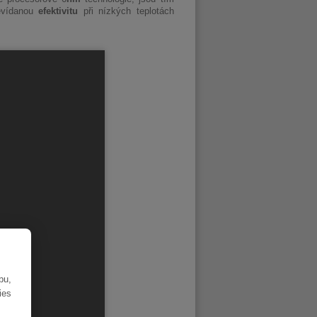
nevídanou
efektivitu
při nízkých teplotách
bu,
ies