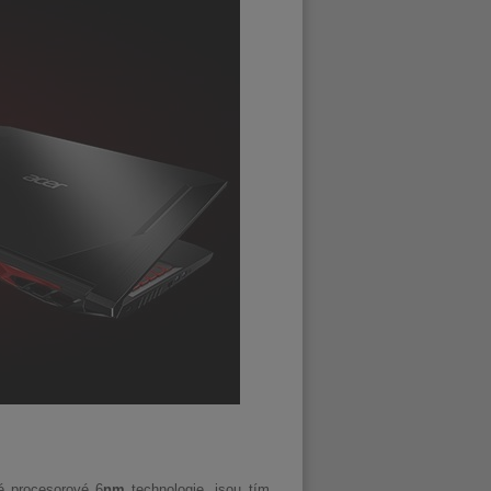
é procesorové 6
nm
technologie, jsou tím