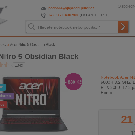
O společno
podpora@gigacomputer.cz
+420 721 400 500
(Po-Pá 9.00 - 17.00)
ooky
»
Acer Nitro 5 Obsidian Black
Nitro 5 Obsidian Black
134x
Notebook Acer Nit
- 880 Kč
5800H 3.2 GHz, 1
ie
RTX 3080, 17.3 p
Home
zdarma
kus
21
1