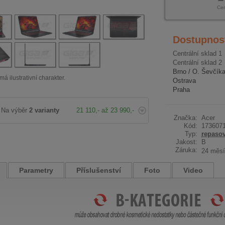
Ce
Dostupnos
Centrální sklad 1
Centrální sklad 2
Brno / O. Ševčík
má ilustrativní charakter.
Ostrava
Praha
Na výběr
2 varianty
21 110,- až 23 990,-
Značka:
Acer
Kód:
173607
Typ:
repaso
Jakost:
B
Záruka:
24 měsí
Parametry
Příslušenství
Foto
Video