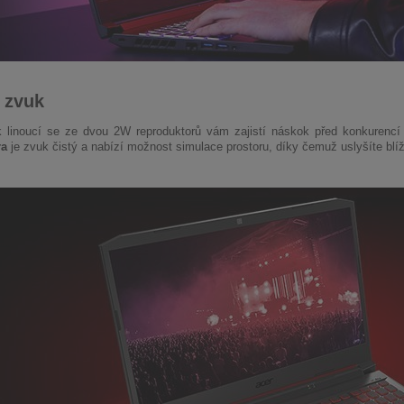
 zvuk
 linoucí se ze dvou 2W reproduktorů vám zajistí náskok před konkurencí a
ra
je zvuk čistý a nabízí možnost simulace prostoru, díky čemuž uslyšíte blíž