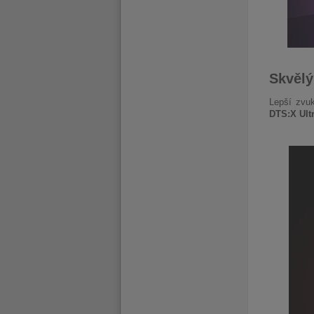
Skvělý
Lepší zvuk
DTS:X
Ult