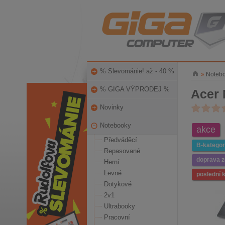
% Slevománie! až - 40 %
»
Noteb
% GIGA VÝPRODEJ %
Acer 
Novinky
Notebooky
akce
Předváděcí
B-kategor
Repasované
doprava 
Herní
Levné
poslední 
Dotykové
2v1
Ultrabooky
Pracovní