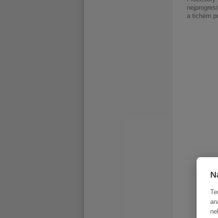
nejprogres
a tichém p
N
Te
an
ne