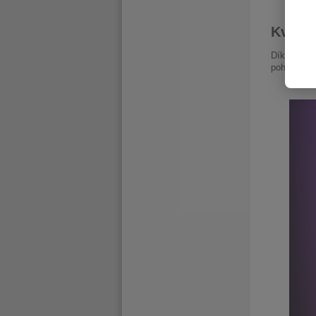
Kvalitn
Díky disple
pohledu. O 