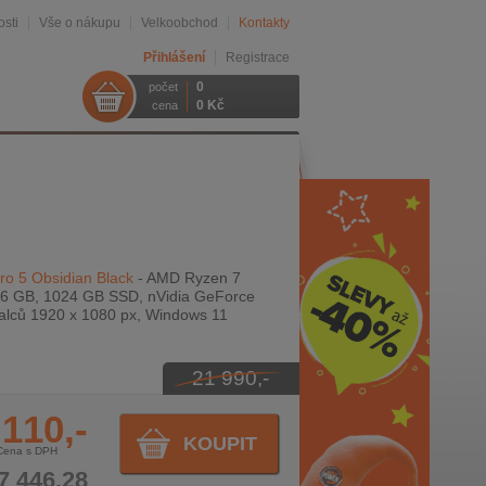
sti
Vše o nákupu
Velkoobchod
Kontakty
Přihlášení
Registrace
0
počet
0 Kč
cena
ro 5 Obsidian Black
- AMD Ryzen 7
6 GB, 1024 GB SSD, nVidia GeForce
alců 1920 x 1080 px, Windows 11
21 990,-
 110,-
KOUPIT
Cena s DPH
7 446,28