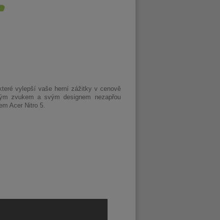
které vylepší vaše herní zážitky v cenově
vělým zvukem a svým designem nezapřou
em Acer Nitro 5.