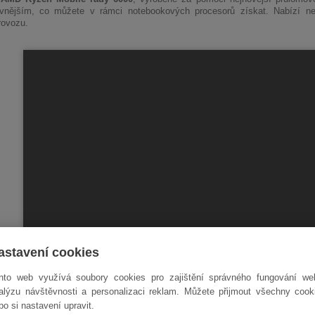
ivnějším
, co můžete v rámci notebookových procesorů získat. Nabízí 
rovozu.
astavení cookies
nto web využívá soubory cookies pro zajištění správného fungování we
alýzu návštěvnosti a personalizaci reklam. Můžete přijmout všechny cook
bo si nastavení upravit.