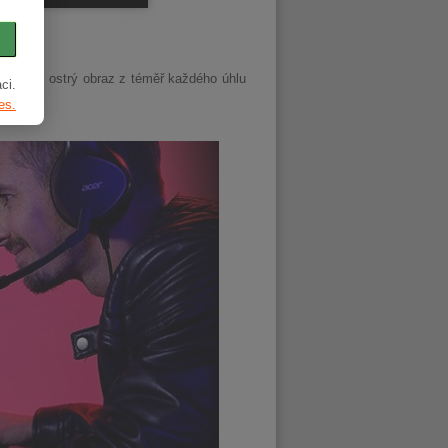
h barev i ostrý obraz z téměř každého úhlu
ci.
es.