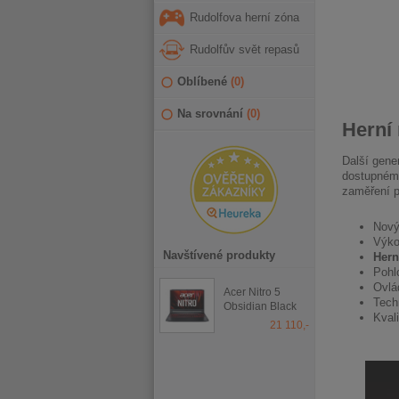
Rudolfova herní zóna
Rudolfův svět repasů
Oblíbené
(
0
)
Na srovnání
(
0
)
Herní 
Další gene
dostupném
zaměření p
Nový
Výko
Navštívené produkty
Hern
Pohl
Ovlá
Acer Nitro 5
Tech
Obsidian Black
Kvali
21 110,-