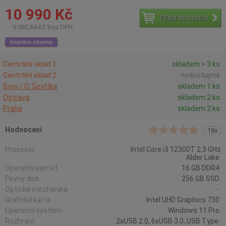
10 990 Kč
Přidat do košíku
9 082,64 Kč bez DPH
doprava zdarma
Centrální sklad 1
skladem > 3 ks
Centrální sklad 2
nedostupné
Brno / O. Ševčíka
skladem 1 ks
Ostrava
skladem 2 ks
Praha
skladem 2 ks
Hodnocení
18x
Procesor
Intel Core i3 12300T 2.3 GHz
Alder Lake
Operační paměť
16 GB DDR4
Pevný disk
256 GB SSD
Optická mechanika
-
Grafická karta
Intel UHD Graphics 730
Operační systém
Windows 11 Pro
Rozhraní
2xUSB 2.0, 6xUSB 3.0, USB Type-