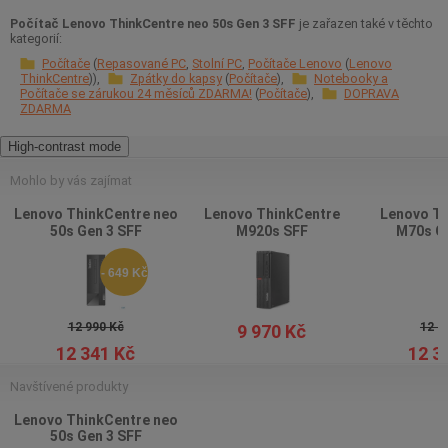
Počítač Lenovo ThinkCentre neo 50s Gen 3 SFF
je zařazen také v těchto
kategorií:
Počítače
Repasované PC
Stolní PC
Počítače Lenovo
Lenovo
ThinkCentre
Zpátky do kapsy
Počítače
Notebooky a
Počítače se zárukou 24 měsíců ZDARMA!
Počítače
DOPRAVA
ZDARMA
High-contrast mode
Mohlo by vás zajímat
Lenovo ThinkCentre neo
Lenovo ThinkCentre
Lenovo Th
50s Gen 3 SFF
M920s SFF
M70s Ge
- 649 Kč
12 990 Kč
12 9
9 970 Kč
12 341 Kč
12 3
Navštívené produkty
Lenovo ThinkCentre neo
50s Gen 3 SFF