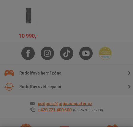
10 990,-
Rudolfova herní zóna
Rudolfův svět repasů
podpora@gigacomputer.cz
+420 721 400 500
(Po-Pá 9.00 - 17.00)