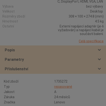
C, DisplayPort, HDMI, VGA, LAN
Výbava
bez výbavy
Velikost
Desktop
Rozměry zboží
308 × 100 × 274.8 (mm)
Hmotnost
4.5 kg
Ostatní
Externí napájecí adaptér (je-li
vyžadován) a napájecí kabel je
součástí balení.
Celá specifikace
Popis
Parametry
Příslušenství
Kód zboží
1735272
Typ
repasované
Jakost:
A
Záruka
24 měsíců
Značka
Lenovo