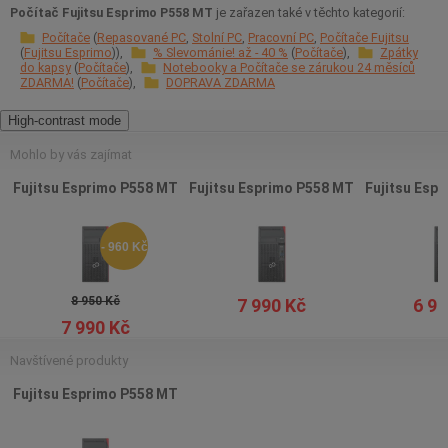
Počítač Fujitsu Esprimo P558 MT
je zařazen také v těchto kategorií:
Počítače
Repasované PC
Stolní PC
Pracovní PC
Počítače Fujitsu
Fujitsu Esprimo
% Slevománie! až - 40 %
Počítače
Zpátky
do kapsy
Počítače
Notebooky a Počítače se zárukou 24 měsíců
ZDARMA!
Počítače
DOPRAVA ZDARMA
High-contrast mode
Mohlo by vás zajímat
Fujitsu Esprimo P558 MT
Fujitsu Esprimo P558 MT
Fujitsu Esp
- 960 Kč
8 950 Kč
7 990 Kč
6 97
7 990 Kč
Navštívené produkty
Fujitsu Esprimo P558 MT