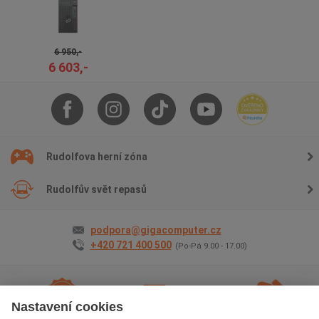
6 950,-
6 603,-
Rudolfova herní zóna
Rudolfův svět repasů
podpora@gigacomputer.cz
+420 721 400 500
(Po-Pá 9.00 - 17.00)
Nastavení cookies