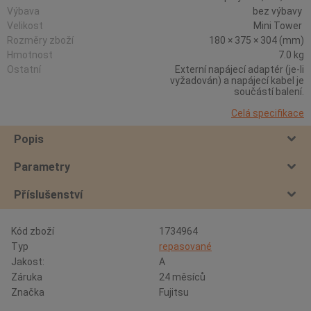
Výbava
bez výbavy
Velikost
Mini Tower
Rozměry zboží
180 × 375 × 304 (mm)
Hmotnost
7.0 kg
Ostatní
Externí napájecí adaptér (je-li
vyžadován) a napájecí kabel je
součástí balení.
Celá specifikace
Popis
Parametry
Příslušenství
Kód zboží
1734964
Typ
repasované
Jakost:
A
Záruka
24 měsíců
Značka
Fujitsu