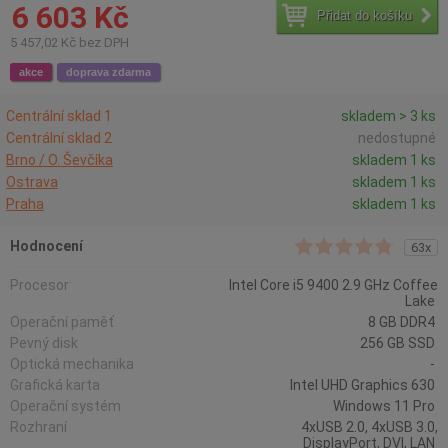
6 603 Kč
Přidat do košíku
5 457,02 Kč bez DPH
akce
doprava zdarma
Centrální sklad 1
skladem > 3 ks
Centrální sklad 2
nedostupné
Brno / O. Ševčíka
skladem 1 ks
Ostrava
skladem 1 ks
Praha
skladem 1 ks
Hodnocení
63x
Procesor
Intel Core i5 9400 2.9 GHz Coffee
Lake
Operační paměť
8 GB DDR4
Pevný disk
256 GB SSD
Optická mechanika
-
Grafická karta
Intel UHD Graphics 630
Operační systém
Windows 11 Pro
Rozhraní
4xUSB 2.0, 4xUSB 3.0,
DisplayPort, DVI, LAN