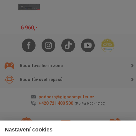
6 960,-
Rudolfova herní zóna
Rudolfův svět repasů
podpora@gigacomputer.cz
+420 721 400 500
(Po-Pá 9.00 - 17.00)
Nastavení cookies