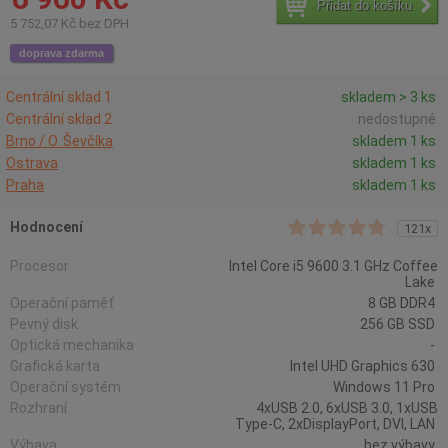
Přidat do košíku
5 752,07 Kč bez DPH
doprava zdarma
Centrální sklad 1
skladem > 3 ks
Centrální sklad 2
nedostupné
Brno / O. Ševčíka
skladem 1 ks
Ostrava
skladem 1 ks
Praha
skladem 1 ks
Hodnocení
121x
Procesor
Intel Core i5 9600 3.1 GHz Coffee
Lake
Operační paměť
8 GB DDR4
Pevný disk
256 GB SSD
Optická mechanika
-
Grafická karta
Intel UHD Graphics 630
Operační systém
Windows 11 Pro
Rozhraní
4xUSB 2.0, 6xUSB 3.0, 1xUSB
Type-C, 2xDisplayPort, DVI, LAN
Výbava
bez výbavy