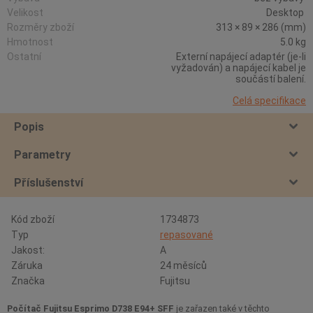
Velikost
Desktop
Rozměry zboží
313 × 89 × 286 (mm)
Hmotnost
5.0 kg
Ostatní
Externí napájecí adaptér (je-li
vyžadován) a napájecí kabel je
součástí balení.
Celá specifikace
Popis
Parametry
Příslušenství
Kód zboží
1734873
Typ
repasované
Jakost:
A
Záruka
24 měsíců
Značka
Fujitsu
Počítač Fujitsu Esprimo D738 E94+ SFF
je zařazen také v těchto