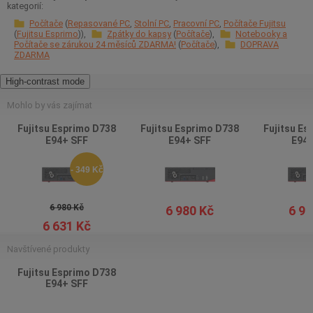
kategorií:
Počítače
Repasované PC
Stolní PC
Pracovní PC
Počítače Fujitsu
Fujitsu Esprimo
Zpátky do kapsy
Počítače
Notebooky a
Počítače se zárukou 24 měsíců ZDARMA!
Počítače
DOPRAVA
ZDARMA
High-contrast mode
Mohlo by vás zajímat
Fujitsu Esprimo D738
Fujitsu Esprimo D738
Fujitsu Es
E94+ SFF
E94+ SFF
E94+
- 349 Kč
6 980 Kč
6 980 Kč
6 97
6 631 Kč
Navštívené produkty
Fujitsu Esprimo D738
E94+ SFF