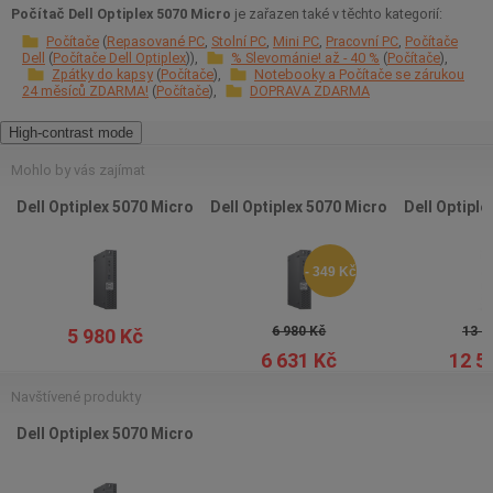
Počítač Dell Optiplex 5070 Micro
je zařazen také v těchto kategorií:
Počítače
Repasované PC
Stolní PC
Mini PC
Pracovní PC
Počítače
Dell
Počítače Dell Optiplex
% Slevománie! až - 40 %
Počítače
Zpátky do kapsy
Počítače
Notebooky a Počítače se zárukou
24 měsíců ZDARMA!
Počítače
DOPRAVA ZDARMA
High-contrast mode
Mohlo by vás zajímat
Dell Optiplex 5070 Micro
Dell Optiplex 5070 Micro
Dell Optiple
- 349 Kč
6 980 Kč
13 9
5 980 Kč
6 631 Kč
12 5
Navštívené produkty
Dell Optiplex 5070 Micro