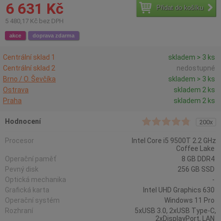
6 631 Kč
Přidat do košíku
5 480,17 Kč bez DPH
akce
doprava zdarma
Centrální sklad 1
skladem > 3 ks
Centrální sklad 2
nedostupné
Brno / O. Ševčíka
skladem > 3 ks
Ostrava
skladem 2 ks
Praha
skladem 2 ks
Hodnocení
200x
Procesor
Intel Core i5 9500T 2.2 GHz
Coffee Lake
Operační paměť
8 GB DDR4
Pevný disk
256 GB SSD
Optická mechanika
-
Grafická karta
Intel UHD Graphics 630
Operační systém
Windows 11 Pro
Rozhraní
5xUSB 3.0, 2xUSB Type-C,
2xDisplayPort, LAN