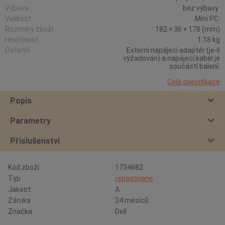
Výbava
bez výbavy
Velikost
Mini PC
Rozměry zboží
182 × 36 × 178 (mm)
Hmotnost
1.18 kg
Ostatní
Externí napájecí adaptér (je-li
vyžadován) a napájecí kabel je
součástí balení.
Celá specifikace
Popis
Parametry
Příslušenství
Kód zboží
1734682
Typ
repasované
Jakost:
A
Záruka
24 měsíců
Značka
Dell