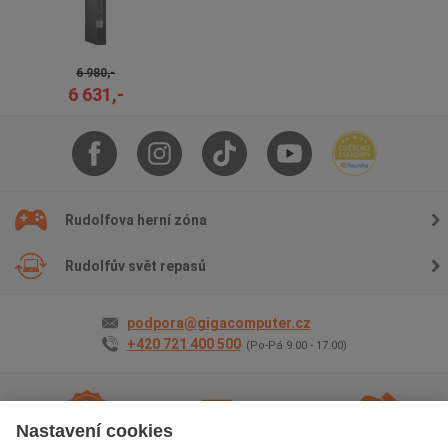
6 980,-
6 631,-
Rudolfova herní zóna
Rudolfův svět repasů
podpora@gigacomputer.cz
+420 721 400 500
(Po-Pá 9.00 - 17.00)
Nastavení cookies