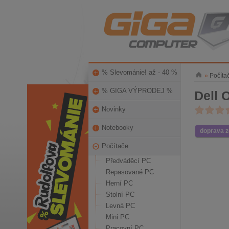
% Slevománie! až - 40 %
»
Počíta
% GIGA VÝPRODEJ %
Dell 
Novinky
Notebooky
doprava 
Počítače
Předváděcí PC
Repasované PC
Herní PC
Stolní PC
Levná PC
Mini PC
Pracovní PC