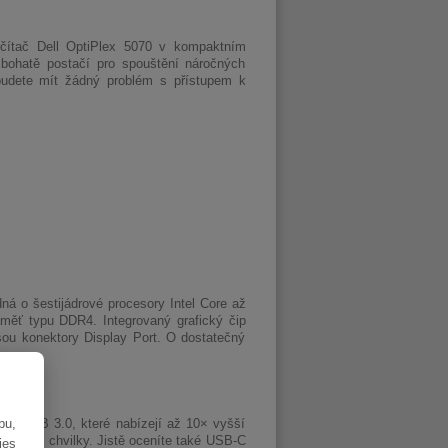
čítač Dell OptiPlex 5070 v kompaktním
bohatě postačí pro spouštění náročných
nebudete mít žádný problém s přístupem k
edná o šestijádrové procesory Intel Core až
aměť typu DDR4. Integrovaný grafický čip
sou konektory Display Port. O dostatečný
bu,
 ani USB 3.0, které nabízejí až 10× vyšší
otázkou chvilky. Jistě oceníte také USB-C
ies