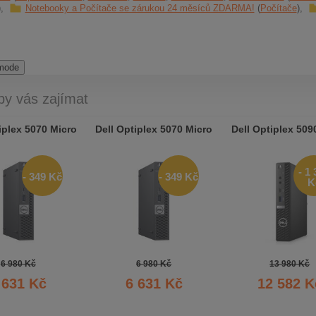
Notebooky a Počítače se zárukou 24 měsíců ZDARMA!
Počítače
 mode
by vás zajímat
iplex 5070 Micro
Dell Optiplex 5070 Micro
Dell Optiplex 509
- 1
- 349 Kč
- 349 Kč
K
6 980 Kč
6 980 Kč
13 980 Kč
 631 Kč
6 631 Kč
12 582 K