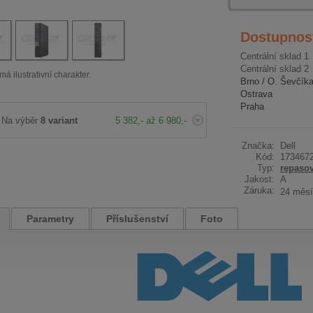
Dostupnos
Centrální sklad 1
Centrální sklad 2
má ilustrativní charakter.
Brno / O. Ševčík
Ostrava
Praha
Na výběr
8 variant
5 382,- až 6 980,-
Značka:
Dell
Kód:
173467
Typ:
repaso
Jakost:
A
Záruka:
24 měsí
Parametry
Příslušenství
Foto