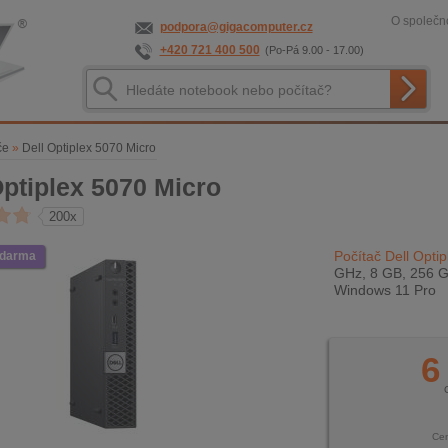
O společno
podpora@gigacomputer.cz
+420 721 400 500
(Po-Pá 9.00 - 17.00)
če
»
Dell Optiplex 5070 Micro
Optiplex 5070 Micro
200x
Počítač Dell Opti
zdarma
GHz, 8 GB, 256 G
Windows 11 Pro
6
Ce