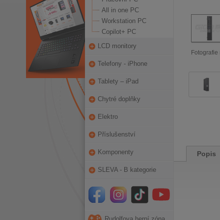
All in one PC
Workstation PC
Copilot+ PC
LCD monitory
Fotografie 
Telefony - iPhone
Tablety – iPad
Chytré doplňky
Elektro
Příslušenství
Komponenty
Popis
SLEVA - B kategorie
Rudolfova herní zóna