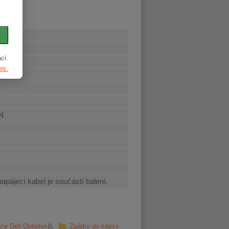
ci.
es.
AN
napájecí kabel je součástí balení.
če Dell Optiplex
Zpátky do kapsy