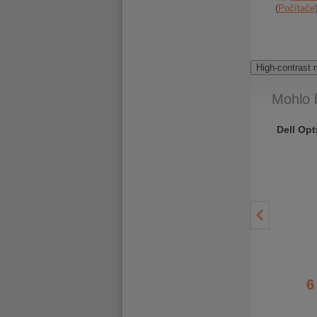
Počítače
High-contrast
Mohlo 
Dell Optiplex 5080 Micro
Dell Optiplex 5080 Micro
Dell Opt
- 448 Kč
- 499 Kč
8 970 Kč
9 980 Kč
8 522 Kč
9 481 Kč
6