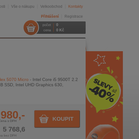
sti
Vše o nákupu
Velkoobchod
Kontakty
Přihlášení
Registrace
0
počet
0 Kč
cena
plex 5070 Micro
- Intel Core i5 9500T 2.2
B SSD, Intel UHD Graphics 630,
 980,-
KOUPIT
Cena s DPH
5 768,6
na bez DPH