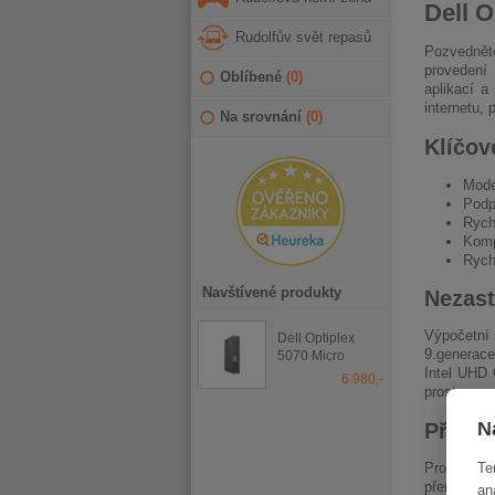
Dell O
Rudolfův svět repasů
Pozvednět
provedení
Oblíbené
(
0
)
aplikací a
internetu,
Na srovnání
(
0
)
Klíčov
Mode
Podp
Rych
Komp
Rych
Navštívené produkty
Nezast
Výpočetní s
Dell Optiplex
9.generace
5070 Micro
Intel UHD 
6 980,-
prostor pro
N
Připra
Te
Pro připoj
přenosovou
an