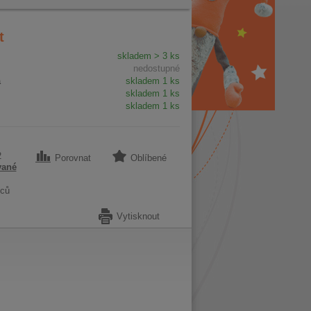
t
skladem > 3 ks
nedostupné
a
skladem 1 ks
skladem 1 ks
skladem 1 ks
2
Porovnat
Oblíbené
vané
ců
Vytisknout