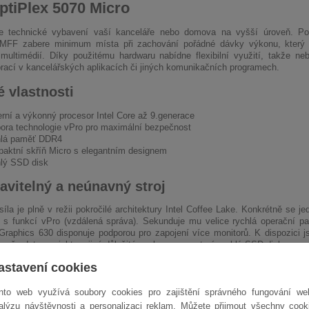
ptiPlex 5070 Micro
e technické vybavení vaší kanceláře nebo domova na vyšší úroveň. Po
 MFF zabere minimum místa při zachování pořádné dávky výkonu, který 
 multimédií. Díky použitému hardwaru nabídne flexibilní využití, takže 
 prací v kancelářských aplikacích či jiných komunikačních programech.
é vlastnosti
rní a výkonný procesor Intel Core až 9.generace
ora technologie vPro pro maximální bezpečnost
lá paměť DDR4
aktní skříň Micro s elegantním designem
lý SSD disk
avitelný a neúnavný stroj
íla je plně v režii pokročilé architektury Intel Coffee Lake. Konkrétně se j
 s funkcí vPro (vzdálená správa). Sekunduje mu velice rychlá operační p
Graphics 630 disponuje podporou pro zapojení více monitorů. K dispozici j
 vaše data, projekty a jiné důležité soubory se postará rychlý SSD disk.
astavení cookies
ven pro náročné nasazení
nto web využívá soubory cookies pro zajištění správného fungování we
ení veškerých periférií jsou připraveny porty USB 2.0. Samozřejmě nechybí
 rychlost, takže kopírování objemných dat například z externího disku bude 
alýzu návštěvnosti a personalizaci reklam. Můžete přijmout všechny cook