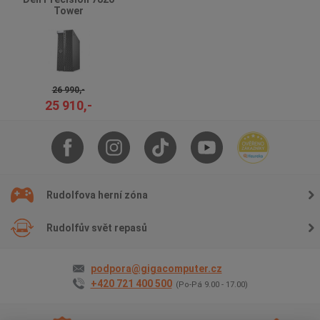
Tower
26 990,-
25 910,-
Rudolfova herní zóna
Rudolfův svět repasů
podpora@gigacomputer.cz
+420 721 400 500
(Po-Pá 9.00 - 17.00)