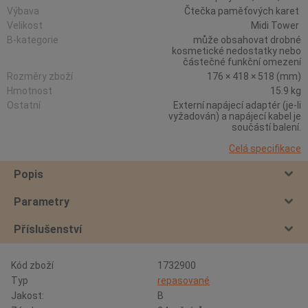
Výbava
Čtečka paměťových karet
Velikost
Midi Tower
B-kategorie
může obsahovat drobné
kosmetické nedostatky nebo
částečné funkční omezení
Rozměry zboží
176 × 418 × 518 (mm)
Hmotnost
15.9 kg
Ostatní
Externí napájecí adaptér (je-li
vyžadován) a napájecí kabel je
součástí balení.
Celá specifikace
Popis
Parametry
Příslušenství
Kód zboží
1732900
Typ
repasované
Jakost:
B