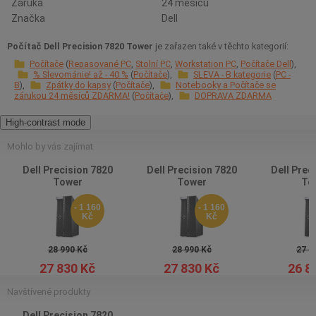
Záruka
24 měsíců
Značka
Dell
Počítač Dell Precision 7820 Tower
je zařazen také v těchto kategorií:
Počítače
Repasované PC
Stolní PC
Workstation PC
Počítače Dell
% Slevománie! až - 40 %
Počítače
SLEVA - B kategorie
PC -
B
Zpátky do kapsy
Počítače
Notebooky a Počítače se
zárukou 24 měsíců ZDARMA!
Počítače
DOPRAVA ZDARMA
High-contrast mode
Mohlo by vás zajímat
Dell Precision 7820
Dell Precision 7820
Dell Prec
Tower
Tower
To
- 1 160
- 1 160
Kč
Kč
28 990 Kč
28 990 Kč
27 9
27 830 Kč
27 830 Kč
26 8
Navštívené produkty
Dell Precision 7820