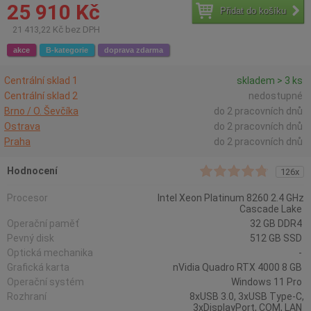
25 910 Kč
Přidat do košíku
21 413,22 Kč bez DPH
akce
B-kategorie
doprava zdarma
Centrální sklad 1
skladem > 3 ks
Centrální sklad 2
nedostupné
Brno / O. Ševčíka
do 2 pracovních dnů
Ostrava
do 2 pracovních dnů
Praha
do 2 pracovních dnů
Hodnocení
126x
Procesor
Intel Xeon Platinum 8260 2.4 GHz
Cascade Lake
Operační paměť
32 GB DDR4
Pevný disk
512 GB SSD
Optická mechanika
-
Grafická karta
nVidia Quadro RTX 4000 8 GB
Operační systém
Windows 11 Pro
Rozhraní
8xUSB 3.0, 3xUSB Type-C,
3xDisplayPort, COM, LAN