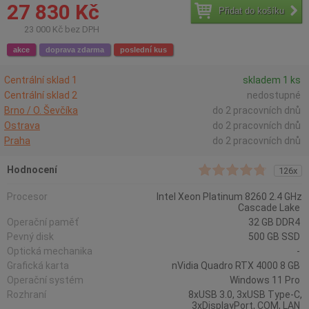
27 830 Kč
Přidat do košíku
23 000 Kč bez DPH
akce
doprava zdarma
poslední kus
Centrální sklad 1
skladem 1 ks
Centrální sklad 2
nedostupné
Brno / O. Ševčíka
do 2 pracovních dnů
Ostrava
do 2 pracovních dnů
Praha
do 2 pracovních dnů
Hodnocení
126x
Procesor
Intel Xeon Platinum 8260 2.4 GHz
Cascade Lake
Operační paměť
32 GB DDR4
Pevný disk
500 GB SSD
Optická mechanika
-
Grafická karta
nVidia Quadro RTX 4000 8 GB
Operační systém
Windows 11 Pro
Rozhraní
8xUSB 3.0, 3xUSB Type-C,
3xDisplayPort, COM, LAN