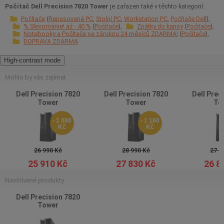
Počítač Dell Precision 7820 Tower
je zařazen také v těchto kategorií:
Počítače
Repasované PC
Stolní PC
Workstation PC
Počítače Dell
% Slevománie! až - 40 %
Počítače
Zpátky do kapsy
Počítače
Notebooky a Počítače se zárukou 24 měsíců ZDARMA!
Počítače
DOPRAVA ZDARMA
High-contrast mode
Mohlo by vás zajímat
Dell Precision 7820
Dell Precision 7820
Dell Prec
Tower
Tower
To
- 1 080
- 1 160
Kč
Kč
26 990 Kč
28 990 Kč
27 9
25 910 Kč
27 830 Kč
26 8
Navštívené produkty
Dell Precision 7820
Tower