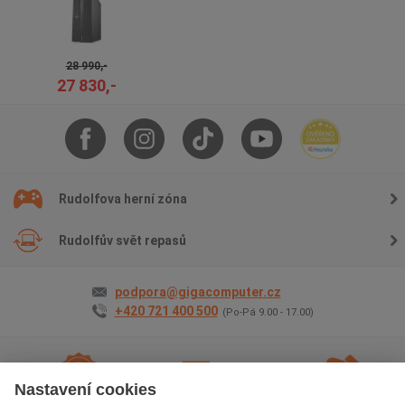
28 990,-
27 830,-
Rudolfova herní zóna
Rudolfův svět repasů
podpora@gigacomputer.cz
+420 721 400 500
(Po-Pá 9.00 - 17.00)
Nastavení cookies