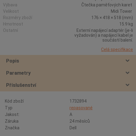
Výbava
Čtečka paměťových karet
Velikost
Midi Tower
Rozměry zboží
176 × 418 × 518 (mm)
Hmotnost
15.9 kg
Ostatní
Externí napájecí adaptér (je-li
vyžadován) a napájecí kabel je
součástí balení.
Celá specifikace
Popis
Parametry
Příslušenství
Kód zboží
1732894
Typ
repasované
Jakost:
A
Záruka
24 měsíců
Značka
Dell