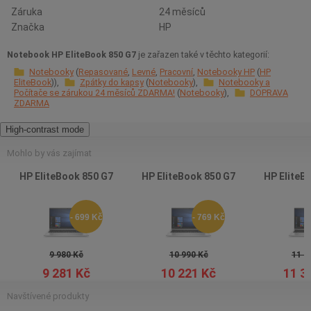
Záruka
24 měsíců
Značka
HP
Notebook HP EliteBook 850 G7
je zařazen také v těchto kategorií:
Notebooky
Repasované
Levné
Pracovní
Notebooky HP
HP
EliteBook
Zpátky do kapsy
Notebooky
Notebooky a
Počítače se zárukou 24 měsíců ZDARMA!
Notebooky
DOPRAVA
ZDARMA
High-contrast mode
Mohlo by vás zajímat
HP EliteBook 850 G7
HP EliteBook 850 G7
HP EliteB
- 699 Kč
- 769 Kč
9 980 Kč
10 990 Kč
11 9
9 281 Kč
10 221 Kč
11 3
Navštívené produkty