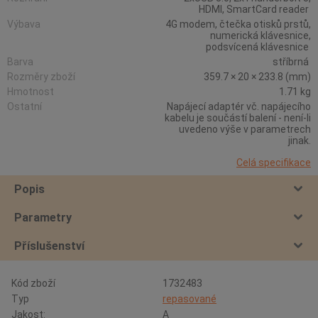
HDMI, SmartCard reader
Výbava
4G modem, čtečka otisků prstů,
numerická klávesnice,
podsvícená klávesnice
Barva
stříbrná
Rozměry zboží
359.7 × 20 × 233.8 (mm)
Hmotnost
1.71 kg
Ostatní
Napájecí adaptér vč. napájecího
kabelu je součástí balení - není-li
uvedeno výše v parametrech
jinak.
Celá specifikace
Popis
Parametry
Příslušenství
Kód zboží
1732483
Typ
repasované
Jakost:
A