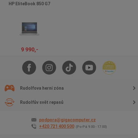
HP EliteBook 850 G7
9 990,-
Rudolfova herní zóna
Rudolfův svět repasů
podpora@gigacomputer.cz
+420 721 400 500
(Po-Pá 9.00 - 17.00)