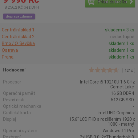
Přidat do košíku
8 256,2 Kč bez DPH
doprava zdarma
Centrální sklad 1
skladem > 3 ks
Centrální sklad 2
nedostupné
Brno / O. Ševčíka
skladem 1 ks
Ostrava
skladem 1 ks
Praha
skladem 1 ks
Hodnocení
121x
Procesor
Intel Core i5 10210U 1.6 GHz
Comet Lake
Operační paměť
16 GB DDR4
Pevný disk
512 GB SSD
Optická mechanika
-
Grafická karta
Intel UHD Graphics
Displej
15.6" LCD FHD s rozlišením 1920 x
1080 - matný
Operační systém
Windows 11 Pro
Rozhraní
2xUSB 3.0, 2xThunderbolt 3,