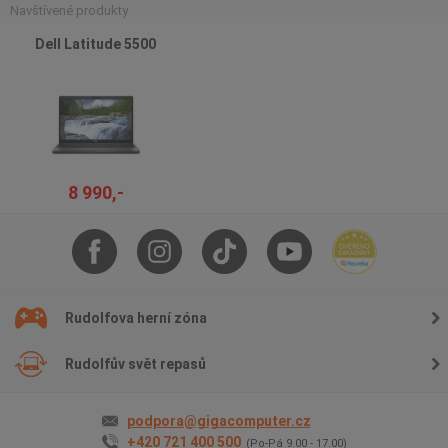
Navštívené produkty
Dell Latitude 5500
8 990,-
Rudolfova herní zóna
Rudolfův svět repasů
podpora@gigacomputer.cz
+420 721 400 500
(Po-Pá 9.00 - 17.00)