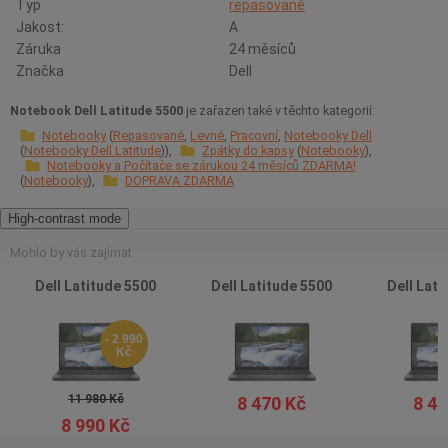
Typ
repasované
Jakost:
A
Záruka
24 měsíců
Značka
Dell
Notebook Dell Latitude 5500
je zařazen také v těchto kategorií:
Notebooky
Repasované
Levné
Pracovní
Notebooky Dell
Notebooky Dell Latitude
Zpátky do kapsy
Notebooky
Notebooky a Počítače se zárukou 24 měsíců ZDARMA!
Notebooky
DOPRAVA ZDARMA
High-contrast mode
Mohlo by vás zajímat
Dell Latitude 5500
Dell Latitude 5500
Dell Lati
- 2 990
Kč
11 980 Kč
8 470 Kč
8 47
8 990 Kč