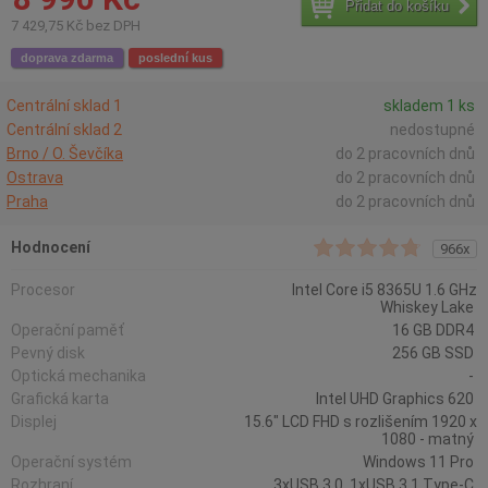
Přidat do košíku
7 429,75 Kč bez DPH
doprava zdarma
poslední kus
Centrální sklad 1
skladem 1 ks
Centrální sklad 2
nedostupné
Brno / O. Ševčíka
do 2 pracovních dnů
Ostrava
do 2 pracovních dnů
Praha
do 2 pracovních dnů
Hodnocení
966x
Procesor
Intel Core i5 8365U 1.6 GHz
Whiskey Lake
Operační paměť
16 GB DDR4
Pevný disk
256 GB SSD
Optická mechanika
-
Grafická karta
Intel UHD Graphics 620
Displej
15.6" LCD FHD s rozlišením 1920 x
1080 - matný
Operační systém
Windows 11 Pro
Rozhraní
3xUSB 3.0, 1xUSB 3.1 Type-C,