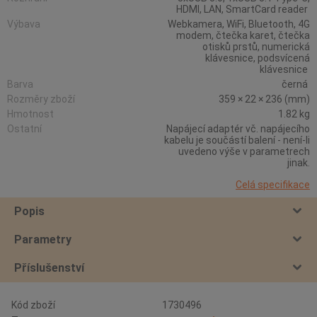
HDMI, LAN, SmartCard reader
Výbava
Webkamera, WiFi, Bluetooth, 4G
modem, čtečka karet, čtečka
otisků prstů, numerická
klávesnice, podsvícená
klávesnice
Barva
černá
Rozměry zboží
359 × 22 × 236 (mm)
Hmotnost
1.82 kg
Ostatní
Napájecí adaptér vč. napájecího
kabelu je součástí balení - není-li
uvedeno výše v parametrech
jinak.
Celá specifikace
Popis
Parametry
Příslušenství
Kód zboží
1730496