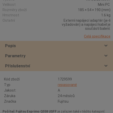
Velikost
Mini PC
Rozměry zboží
185 × 54 × 190 (mm)
Hmotnost
1.6 kg
Ostatní
Externí napájecí adaptér (je-li
vyžadován) a napájecí kabel je
součástí balení.
Celá specifikace
Popis
Parametry
Příslušenství
Kód zboží
1729599
Typ
repasované
Jakost:
A
Záruka
24 měsíců
Značka
Fujitsu
Počítač Fujitsu Esprimo Q558 USFF
je zařazen také v těchto kategorií: