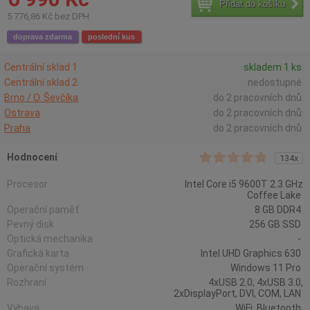
Přidat do košíku
5 776,86 Kč bez DPH
doprava zdarma
poslední kus
Centrální sklad 1
skladem 1 ks
Centrální sklad 2
nedostupné
Brno / O. Ševčíka
do 2 pracovních dnů
Ostrava
do 2 pracovních dnů
Praha
do 2 pracovních dnů
Hodnocení
134x
Procesor
Intel Core i5 9600T 2.3 GHz
Coffee Lake
Operační paměť
8 GB DDR4
Pevný disk
256 GB SSD
Optická mechanika
-
Grafická karta
Intel UHD Graphics 630
Operační systém
Windows 11 Pro
Rozhraní
4xUSB 2.0, 4xUSB 3.0,
2xDisplayPort, DVI, COM, LAN
Výbava
WiFi, Bluetooth