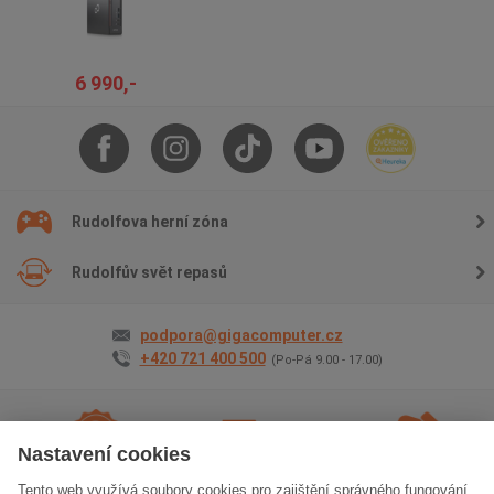
6 990,-
Rudolfova herní zóna
Rudolfův svět repasů
podpora@gigacomputer.cz
+420 721 400 500
(Po-Pá 9.00 - 17.00)
Nastavení cookies
Tento web využívá soubory cookies pro zajištění správného fungování