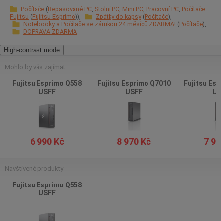
Počítače
Repasované PC
Stolní PC
Mini PC
Pracovní PC
Počítače
Fujitsu
Fujitsu Esprimo
Zpátky do kapsy
Počítače
Notebooky a Počítače se zárukou 24 měsíců ZDARMA!
Počítače
DOPRAVA ZDARMA
High-contrast mode
Mohlo by vás zajímat
Fujitsu Esprimo Q558
Fujitsu Esprimo Q7010
Fujitsu Es
USFF
USFF
US
6 990 Kč
8 970 Kč
7 98
Navštívené produkty
Fujitsu Esprimo Q558
USFF