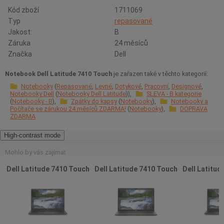
Kód zboží
1711069
Typ
repasované
Jakost:
B
Záruka
24 měsíců
Značka
Dell
Notebook Dell Latitude 7410 Touch
je zařazen také v těchto kategorií:
Notebooky
Repasované
Levné
Dotykové
Pracovní
Designové
Notebooky Dell
Notebooky Dell Latitude
SLEVA - B kategorie
Notebooky - B
Zpátky do kapsy
Notebooky
Notebooky a
Počítače se zárukou 24 měsíců ZDARMA!
Notebooky
DOPRAVA
ZDARMA
High-contrast mode
Mohlo by vás zajímat
Dell Latitude 7410 Touch
Dell Latitude 7410 Touch
Dell Latitud