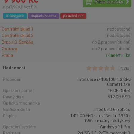
Přidat do košíku
8 247,93 Kč bez DPH
B-kategorie
doprava zdarma
poslední kus
Centrální sklad 1
nedostupné
Centrální sklad 2
nedostupné
Brno / O. Ševčíka
do 2 pracovních dnů
Ostrava
do 2 pracovních dnů
Praha
skladem 1 ks
Hodnocení
153x
Procesor
Intel Core i7 10610U 1.8 GHz
Comet Lake
Operační paměť
16 GB DDR4
Pevný disk
512 GB SSD
Optická mechanika
-
Grafická karta
Intel UHD Graphics
Displej
14" LCD FHD s rozlišením 1920 x
1080 - matný - dotykový
Operační systém
Windows 11 Pro
Rozhraní
2xUSB 3.0, 2xThunderbolt 3,