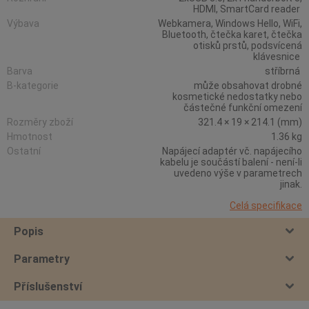
HDMI, SmartCard reader
Výbava
Webkamera, Windows Hello, WiFi,
Bluetooth, čtečka karet, čtečka
otisků prstů, podsvícená
klávesnice
Barva
stříbrná
B-kategorie
může obsahovat drobné
kosmetické nedostatky nebo
částečné funkční omezení
Rozměry zboží
321.4 × 19 × 214.1 (mm)
Hmotnost
1.36 kg
Ostatní
Napájecí adaptér vč. napájecího
kabelu je součástí balení - není-li
uvedeno výše v parametrech
jinak.
Celá specifikace
Popis
Parametry
Příslušenství