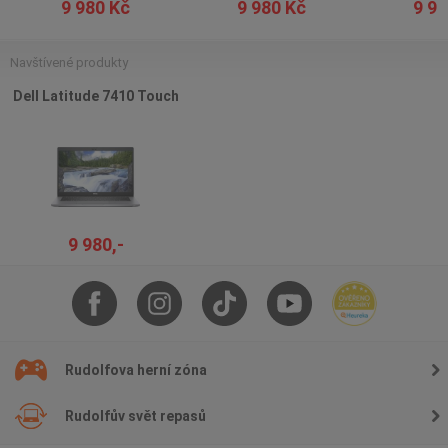
9 980 Kč
9 980 Kč
9 98
Navštívené produkty
Dell Latitude 7410 Touch
9 980,-
Rudolfova herní zóna
Rudolfův svět repasů